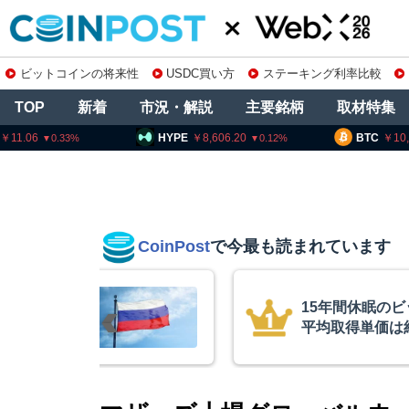
ビットコインの将来性
USDC買い方
ステーキング利率比較
TOP
新着
市況・解説
主要銘柄
取材特集
HYPE
8,606.20
BTC
10,232,972
0.12
0
CoinPost
で今最も読まれています
年間休眠のビットコインが移動、
取得単価は約10ドル