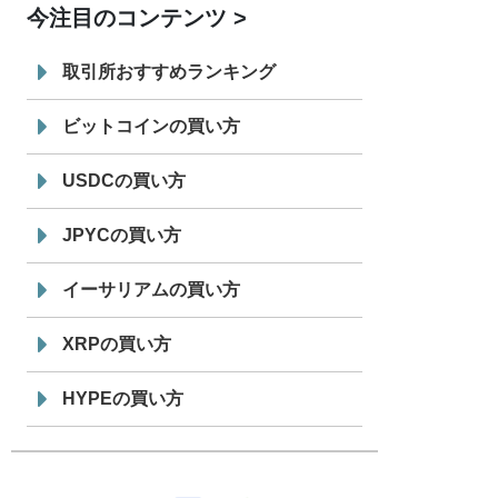
今注目のコンテンツ
7/29
SBI VCトレード株式会社
信託型円建
19:30
てステーブルコイン「JPYSC」徹底解
取引所おすすめランキング
説セミナーを開催
ビットコインの買い方
USDCの買い方
JPYCの買い方
イーサリアムの買い方
XRPの買い方
HYPEの買い方