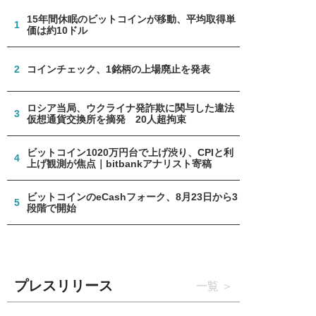
15年間休眠のビットコインが移動、平均取得単
1
価は約10ドル
2
コインチェック、1銘柄の上場廃止を発表
ロシア当局、ウクライナ発詐欺に関与した違法
3
仮想通貨交換所を摘発 20人超拘束
ビットコイン1020万円台で上げ渋り、CPIと利
4
上げ観測が焦点｜bitbankアナリスト寄稿
ビットコインのeCashフォーク、8月23日から3
5
段階で開始
プレスリリース
一覧