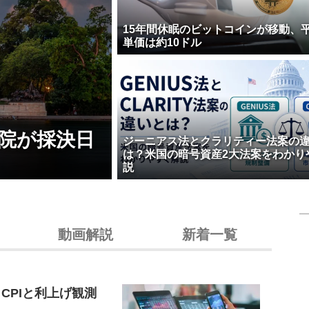
15年間休眠のビットコインが移動、
単価は約10ドル
院が採決日
ジーニアス法とクラリティー法案の
は？米国の暗号資産2大法案をわかり
説
動画解説
新着一覧
CPIと利上げ観測