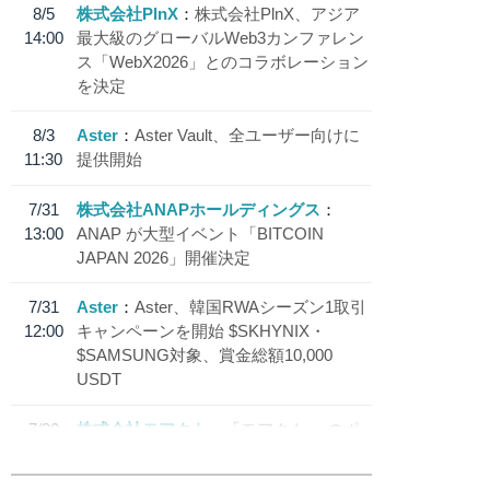
8/5
株式会社PlnX
株式会社PlnX、アジア
14:00
最大級のグローバルWeb3カンファレン
ス「WebX2026」とのコラボレーション
を決定
8/3
Aster
Aster Vault、全ユーザー向けに
11:30
提供開始
7/31
株式会社ANAPホールディングス
13:00
ANAP が大型イベント「BITCOIN
JAPAN 2026」開催決定
7/31
Aster
Aster、韓国RWAシーズン1取引
12:00
キャンペーンを開始 $SKHYNIX・
$SAMSUNG対象、賞金総額10,000
USDT
7/30
株式会社モアクト
「モアクト」 のポ
18:30
イント交換先に日本円ステーブルコイン
「 JPYC」を追加