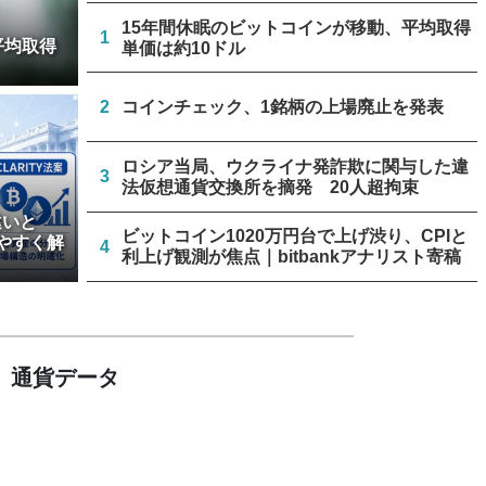
15年間休眠のビットコインが移動、平均取得
1
平均取得
単価は約10ドル
2
コインチェック、1銘柄の上場廃止を発表
ロシア当局、ウクライナ発詐欺に関与した違
3
法仮想通貨交換所を摘発 20人超拘束
違いと
ビットコイン1020万円台で上げ渋り、CPIと
やすく解
4
利上げ観測が焦点｜bitbankアナリスト寄稿
ビットコインのeCashフォーク、8月23日か
5
ら3段階で開始
通貨データ