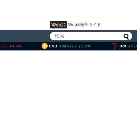
WebX完全ガイド
BNB
94,979.7
TRX
52.06
1.36
0.55
ロシア当局、ウクライナ発詐欺に関
与した違法仮想通貨交換所を摘発
20人超拘束