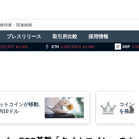
株特集・関連銘柄
プレスリリース
取引所比較
採用情報
ETH
302,550.0
XRP
163.28
.19
0.09
0.07
コインチェック、1銘柄の上場廃止
を発表