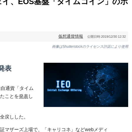
イ、EOS基盤「タイムコイン」のホ
仮想通貨情報
公開日時:
2019/12/30 12:32
画像はShutterstockのライセンス許諾により使用
発表
独自通貨「タイム
たことを
発表
し
全戻しした。
証マザーズ上場で、「キャリコネ」などwebメディ