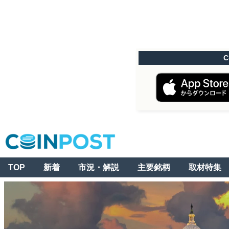
C
TOP
新着
市況・解説
主要銘柄
取材特集