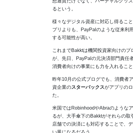
想通貨だけでなく、バーチャルグッズ
るという。
様々なデジタル資産に対応し得ることから
プリよりも、PayPalのような従来
する可能性が高い。
これまでBakktは機関投資家向けの
が、先日、PayPalの元決済部門責任者
消費者向けの事業にも力を入れること
昨年10月の公式ブログでも、消費者
資企業の
スターバックス
がアプリのロ
た。
米国ではRobinhoodやAbraの
るが、大手傘下のBakktがそれらの
店舗での決済にも対応することで、デ
い風になるだろう。