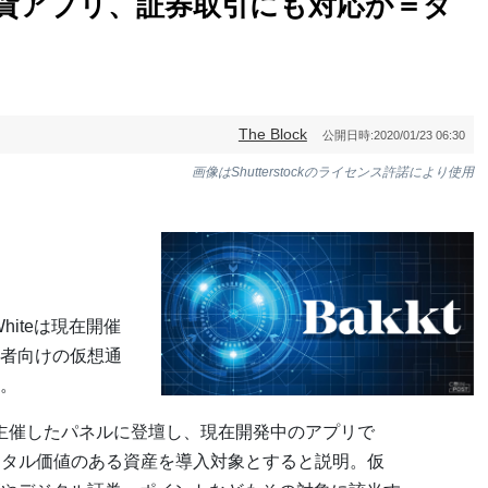
想通貨アプリ、証券取引にも対応か＝ダ
The Block
公開日時:
2020/01/23 06:30
画像はShutterstockのライセンス許諾により使用
hiteは現在開催
者向けの仮想通
。
議で主催したパネルに登壇し、現在開発中のアプリで
ジタル価値のある資産を導入対象とすると説明。仮