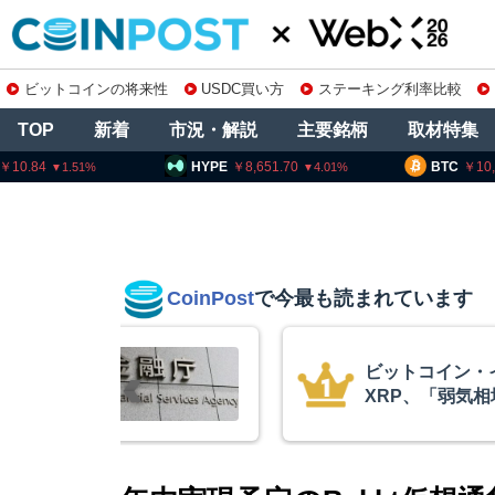
ビットコインの将来性
USDC買い方
ステーキング利率比較
TOP
新着
市況・解説
主要銘柄
取材特集
HYPE
8,651.70
BTC
10,150,000
4.01
0.06
CoinPost
で今最も読まれています
イーサリアム・
アーサ
相場の最終段階に典型
政府救済
リプトクアント
超と予