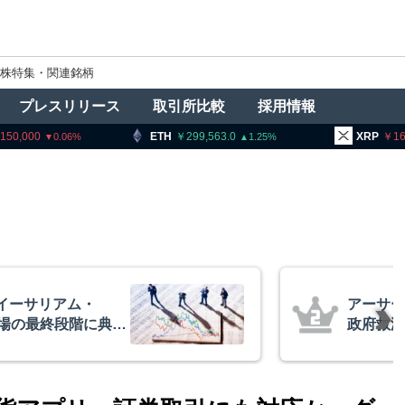
株特集・関連銘柄
プレスリリース
取引所比較
採用情報
ETH
299,563.0
XRP
165.23
1.25
1.42
ー・ヘイズ、AIバブル崩壊と
でビットコイン100万ドル
想