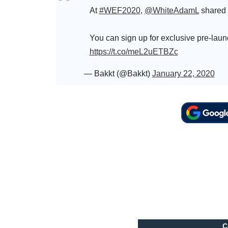
At
#WEF2020
,
@WhiteAdamL
shared 
You can sign up for exclusive pre-laun
https://t.co/meL2uETBZc
— Bakkt (@Bakkt)
January 22, 2020
C