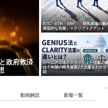
BTC・ETH・XRP、「弱気相場の最
典型的な兆候」＝クリプトクアント
壊と政府救済
ジーニアス法とクラリティー法案の
は？米国の暗号資産2大法案をわかり
想
説
動画解説
新着一覧