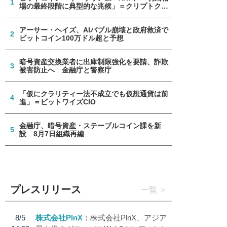
1
場の最終段階に典型的な兆候」＝クリプトクア
ント
アーサー・ヘイズ、AIバブル崩壊と政府救済で
2
ビットコイン100万ドル超と予想
暗号資産交換業者に出庫制限強化を要請、詐欺
3
被害防止へ 金融庁と警察庁
「仮にクラリティー法不成立でも仮想通貨は前
4
進」＝ビットワイズCIO
金融庁、暗号資産・ステーブルコイン課を新
5
設 8月7日組織再編
プレスリリース
一覧
8/5
株式会社PlnX
株式会社PlnX、アジア