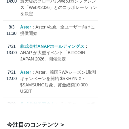
14:00
最大級のグローバルWeb3カンファレン
ス「WebX2026」とのコラボレーション
を決定
8/3
Aster
Aster Vault、全ユーザー向けに
11:30
提供開始
7/31
株式会社ANAPホールディングス
13:00
ANAP が大型イベント「BITCOIN
JAPAN 2026」開催決定
7/31
Aster
Aster、韓国RWAシーズン1取引
12:00
キャンペーンを開始 $SKHYNIX・
$SAMSUNG対象、賞金総額10,000
USDT
7/30
株式会社モアクト
「モアクト」 のポ
18:30
イント交換先に日本円ステーブルコイン
「 JPYC」を追加
今注目のコンテンツ