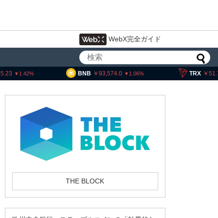
WebX完全ガイド
BNB
93,574.0
TRX
51.73
1.06
0.07
暗号資産交換業者に出庫制限強化を
要請、詐欺被害防止へ 金融庁と警
THE BLOCK
察庁