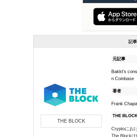
記事
元記事
Bakkt's cons
n Coinbase
著者
Frank Chapa
THE BLO
THE BLOCK
Crypto
The Bl