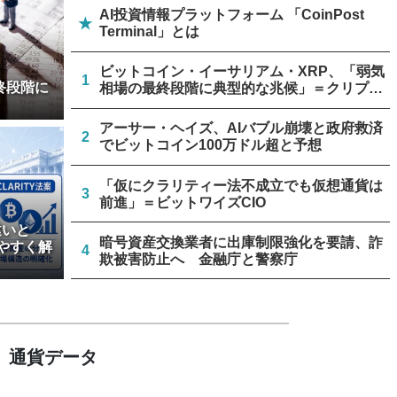
AI投資情報プラットフォーム 「CoinPost
★
Terminal」とは
ビットコイン・イーサリアム・XRP、「弱気
1
終段階に
相場の最終段階に典型的な兆候」＝クリプト
クアント
アーサー・ヘイズ、AIバブル崩壊と政府救済
2
でビットコイン100万ドル超と予想
「仮にクラリティー法不成立でも仮想通貨は
3
前進」＝ビットワイズCIO
違いと
暗号資産交換業者に出庫制限強化を要請、詐
やすく解
4
欺被害防止へ 金融庁と警察庁
金融庁、暗号資産・ステーブルコイン課を新
5
設 8月7日組織再編
通貨データ