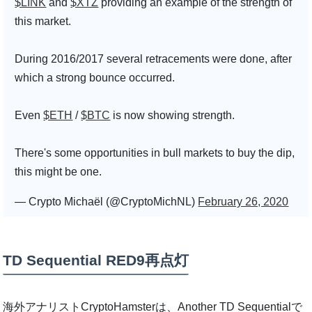
$LINK
and
$XTZ
providing an example of the strength of
this market.
During 2016/2017 several retracements were done, after
which a strong bounce occurred.
Even
$ETH
/
$BTC
is now showing strength.
There's some opportunities in bull markets to buy the dip,
this might be one.
— Crypto Michaël (@CryptoMichNL)
February 26, 2020
TD Sequential RED9再点灯
海外アナリストCryptoHamsterは、Another TD Sequentialで