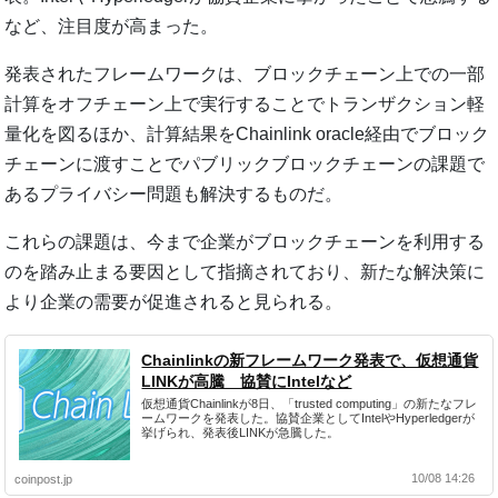
など、注目度が高まった。
発表されたフレームワークは、ブロックチェーン上での一部
計算をオフチェーン上で実行することでトランザクション軽
量化を図るほか、計算結果をChainlink oracle経由でブロック
チェーンに渡すことでパブリックブロックチェーンの課題で
あるプライバシー問題も解決するものだ。
これらの課題は、今まで企業がブロックチェーンを利用する
のを踏み止まる要因として指摘されており、新たな解決策に
より企業の需要が促進されると見られる。
Chainlinkの新フレームワーク発表で、仮想通貨
LINKが高騰 協賛にIntelなど
仮想通貨Chainlinkが8日、「trusted computing」の新たなフレ
ームワークを発表した。協賛企業としてIntelやHyperledgerが
挙げられ、発表後LINKが急騰した。
10/08 14:26
coinpost.jp