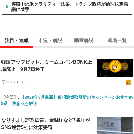
停滞中の米クラリティー法案、トランプ政権が倫理規定協
5
議に着手
注目・速報
市況・解説
動画解説
新着一覧
韓国アップビット、ミームコインBONK上
場廃止 9月7日終了
08/07 18:25
【注目】:
【2026年8月最新】仮想通貨取引所のキャンペーンおすすめ
9選 注意点も解説
なりすまし詐欺広告、金融庁など7省庁が
SNS運営5社に対策要請