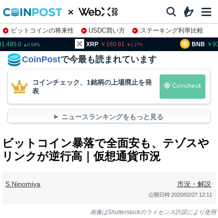
ビットコインの将来性
USDC買い方
ステーキング利率比較
株特集・関連銘柄
01,485.0
XRP
160.91
BNB
9
0.04
2.27
CoinPost
で今最も読まれています
コインチェック、1銘柄の上場廃止を発
表
ニュースランキングをもっと見る
ビットコイン暴落で全面安も、テゾスや
リンクが逆行高｜仮想通貨市況
S.Ninomiya
市況・解説
公開日時:
2020/02/27 12:11
画像はShutterstockのライセンス許諾により使用