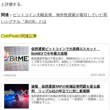
と評価する。
関連：
ビットコイン大幅反発、海外投資家が着目していた買
いシグナル『赤の9』とは
CoinPostの関連記事
仮想通貨ビットコインで大規模ロスカット
BitMEXで今年最大規模
仮想通貨市場の下落を受け、BitMEXのビットコインデリバテ
ィブ取引で15,818 BTC、金額にして165億円相当のロングポ
ジションがロスカットされたことがわかった。
02/27 08:43
coinpost.jp
速報 仮想通貨XRPの有価証券問題を巡る裁
判 リップル社の申立てに対し新展開
仮想通貨XRPの有価証券問題を巡る裁判は新たな展開を迎え
た。裁判官は26日に、いわゆる「一部受付・一部棄却」とい
う判断を下した。