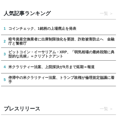
人気記事ランキング
一覧
1
コインチェック、1銘柄の上場廃止を発表
暗号資産交換業者に出庫制限強化を要請、詐欺被害防止へ 金融
2
庁と警察庁
ビットコイン・イーサリアム・XRP、「弱気相場の最終段階に典
3
型的な兆候」＝クリプトクアント
4
米クラリティー法案、上院採決が9月まで延期＝報道
停滞中の米クラリティー法案、トランプ政権が倫理規定協議に着
5
手
プレスリリース
一覧