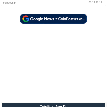
02/27 11:12
coinpost.jp
CoinPost App DL