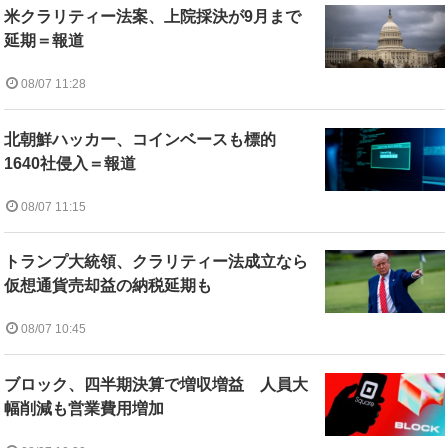
米クラリティー法案、上院採決が9月まで
延期＝報道
08/07 11:28
北朝鮮ハッカー、コインベースも標的
1640社侵入＝報道
08/07 11:15
トランプ大統領、クラリティー法成立なら
仮想通貨売却益の納税延期も
08/07 10:45
ブロック、四半期決算で増収増益 人員大
幅削減も営業費用増加