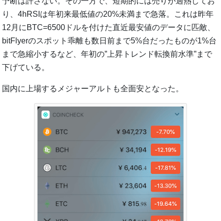
予断は許さない。その一方で、短期的には売りが過熱してお
り、4hRSIは年初来最低値の20%未満まで急落。これは昨年
12月にBTC=6500ドルを付けた直近最安値のデータに匹敵、
bitFlyerのスポット乖離も数日前まで5%台だったものが1%台
まで急縮小するなど、年初の”上昇トレンド転換前水準”まで
下げている。
国内に上場するメジャーアルトも全面安となった。