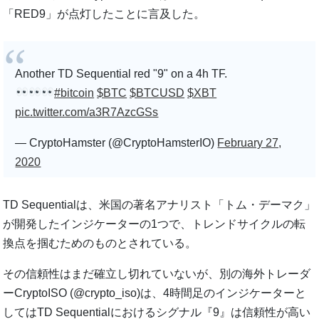
「RED9」が点灯したことに言及した。
Another TD Sequential red "9" on a 4h TF.
#bitcoin
$BTC
$BTCUSD
$XBT
pic.twitter.com/a3R7AzcGSs
— CryptoHamster (@CryptoHamsterIO)
February 27,
2020
TD Sequentialは、米国の著名アナリスト「トム・デーマク」
が開発したインジケーターの1つで、トレンドサイクルの転
換点を掴むためのものとされている。
その信頼性はまだ確立し切れていないが、別の海外トレーダ
ーCryptoISO (@crypto_iso)は、4時間足のインジケーターと
してはTD Sequentialにおけるシグナル『9』は信頼性が高い