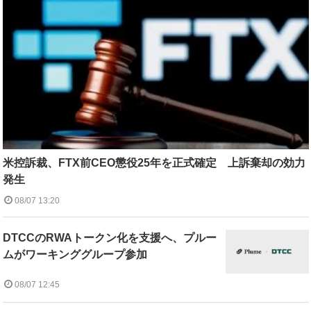
米控訴裁、FTX前CEO懲役25年を正式確定 上訴棄却の効力
発生
08/07 13:20
DTCCのRWAトークン化を支援へ、プルー
ムがワーキンググループ参加
08/07 12:45