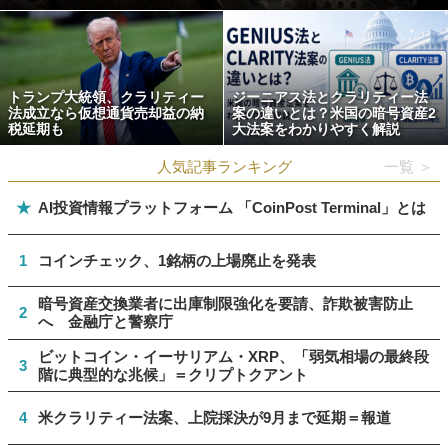
トランプ大統領、クラリティー
ジーニアス法とクラリティー法
法成立なら仮想通貨売却益の納
案の違いとは？米国の暗号資産2
税延期も
大法案をわかりやすく解説
人気記事ランキング
一覧 ＞
★
AI投資情報プラットフォーム 「CoinPost Terminal」とは
1
コインチェック、1銘柄の上場廃止を発表
暗号資産交換業者に出庫制限強化を要請、詐欺被害防止
2
へ 金融庁と警察庁
ビットコイン・イーサリアム・XRP、「弱気相場の最終段
3
階に典型的な兆候」＝クリプトクアント
4
米クラリティー法案、上院採決が9月まで延期＝報道