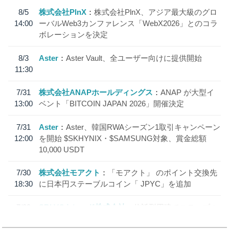
8/5
株式会社PlnX
株式会社PlnX、アジア最大級のグロ
14:00
ーバルWeb3カンファレンス「WebX2026」とのコラ
ボレーションを決定
8/3
Aster
Aster Vault、全ユーザー向けに提供開始
11:30
7/31
株式会社ANAPホールディングス
ANAP が大型イ
13:00
ベント「BITCOIN JAPAN 2026」開催決定
7/31
Aster
Aster、韓国RWAシーズン1取引キャンペーン
12:00
を開始 $SKHYNIX・$SAMSUNG対象、賞金総額
10,000 USDT
7/30
株式会社モアクト
「モアクト」 のポイント交換先
18:30
に日本円ステーブルコイン「 JPYC」を追加
7/29
SBI VCトレード株式会社
信託型円建てステーブル
19:30
コイン「JPYSC」徹底解説セミナーを開催