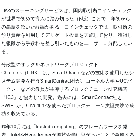
Liskのステーキングサービスは、国内取引所コインチェック
が世界で初めて導入に踏み切った（β版）ことで、年初から
の高騰を招いた経緯がある。コインチェックでは、取引所の
預り資産を利用してデリゲート投票を実施しており、獲得し
た報酬から手数料を差し引いたものをユーザーに分配してい
る。
分散型のオラクルネットワークプロジェクト
Chainlink（LINK）は、Smart Oracleなどの技術を使用したシ
ステム開発を行うSmartContract社が、コーネル大学やUCバ
ークレーなどの教員が主導するブロックチェーン研究機関
「IC3」と協力して開発。過去には、SmartContract社と
SWIFTが、Chainlinkを使ったブロックチェーン実証実験で成
功を収めている。
昨年10月には「trusted computing」のフレームワークを発
表。IntelやHyperledgerが協賛企業に挙がったことで急騰する