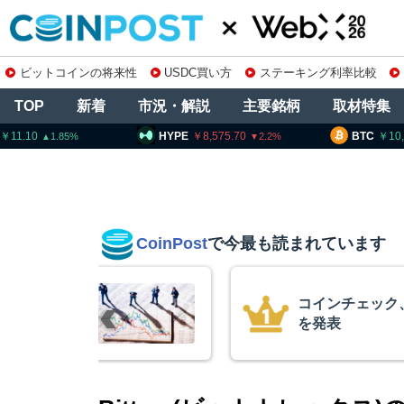
ビットコインの将来性
USDC買い方
ステーキング利率比較
TOP
新着
市況・解説
主要銘柄
取材特集
HYPE
8,575.70
BTC
10,265,240
2.2
CoinPost
で今最も読まれています
コインチェック、1銘柄の上場廃止
を発表