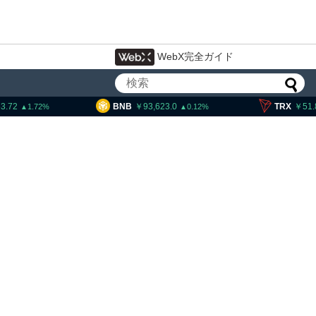
WebX完全ガイド
BNB
93,623.0
TRX
51.80
2
0.12
0.21
が9
ビットコイン・イーサ
XRP、「弱気相場の最
的な兆候」＝クリプト