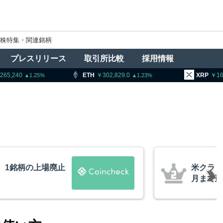
株特集・関連銘柄
プレスリリース
取引所比較
採用情報
ETH
302,829.0
XRP
163.72
1.25
1.23
1.7
米クラリティー法案、上院採決
月まで延期＝報道