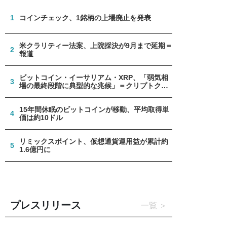
1
コインチェック、1銘柄の上場廃止を発表
米クラリティー法案、上院採決が9月まで延期＝
2
報道
ビットコイン・イーサリアム・XRP、「弱気相
3
場の最終段階に典型的な兆候」＝クリプトクア
ント
15年間休眠のビットコインが移動、平均取得単
4
価は約10ドル
リミックスポイント、仮想通貨運用益が累計約
5
1.6億円に
プレスリリース
一覧