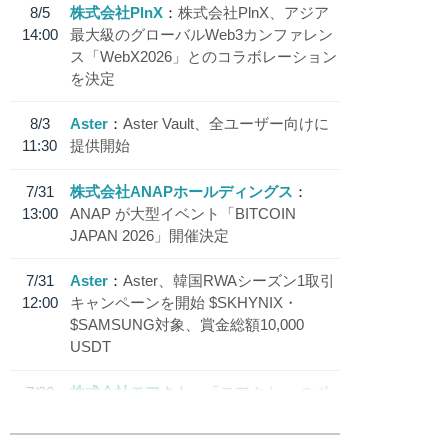
8/5
株式会社PlnX
株式会社PlnX、アジア
14:00
最大級のグローバルWeb3カンファレン
ス「WebX2026」とのコラボレーション
を決定
8/3
Aster
Aster Vault、全ユーザー向けに
11:30
提供開始
7/31
株式会社ANAPホールディングス
13:00
ANAP が大型イベント「BITCOIN
JAPAN 2026」開催決定
7/31
Aster
Aster、韓国RWAシーズン1取引
12:00
キャンペーンを開始 $SKHYNIX・
$SAMSUNG対象、賞金総額10,000
USDT
7/30
株式会社モアクト
「モアクト」 のポ
18:30
イント交換先に日本円ステーブルコイン
「 JPYC」を追加