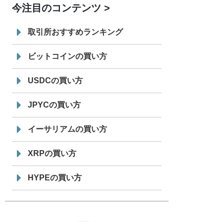
今注目のコンテンツ
7/29
SBI VCトレード株式会社
信託型円建
19:30
てステーブルコイン「JPYSC」徹底解
取引所おすすめランキング
説セミナーを開催
ビットコインの買い方
USDCの買い方
JPYCの買い方
イーサリアムの買い方
XRPの買い方
HYPEの買い方