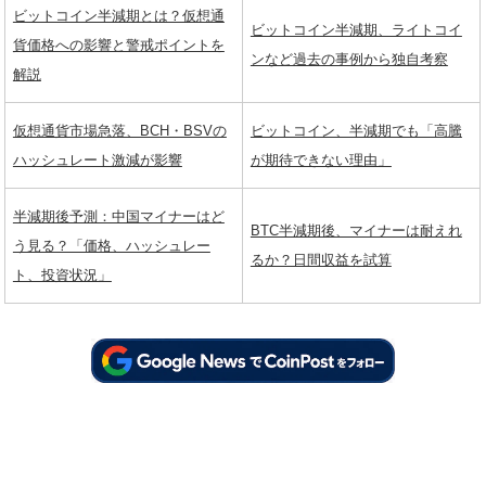
ビットコイン半減期とは？仮想通
ビットコイン半減期、ライトコイ
貨価格への影響と警戒ポイントを
ンなど過去の事例から独自考察
解説
仮想通貨市場急落、BCH・BSVの
ビットコイン、半減期でも「高騰
ハッシュレート激減が影響
が期待できない理由」
半減期後予測：中国マイナーはど
BTC半減期後、マイナーは耐えれ
う見る？「価格、ハッシュレー
るか？日間収益を試算
ト、投資状況」