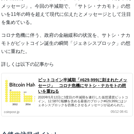
メッセージ」。今回の半減期で、「サトシ・ナカモト」の想
いを11年の時を超えて現代に伝えたとメッセージとして注目
を集めている。
コロナ危機に伴う、政府の金融緩和の状況を、サトシ・ナカ
モトがビットコイン誕生の瞬間「ジェネシスブロック」の想
いに重ねた。
詳しくは以下の記事から
ビットコイン半減期「#629,999に刻まれたメッ
セージ」 コロナ危機にサトシ・ナカモトの想
いを重ねる
2020年5月12日に3度目の半減期を遂行した仮想通貨ビットコ
イン。12.5BTC報酬を含める最後のブロック#629,999にはジ
ェネシスブロックを彷彿とさせるメッセージが込められた。
05/12 08:41
coinpost.jp