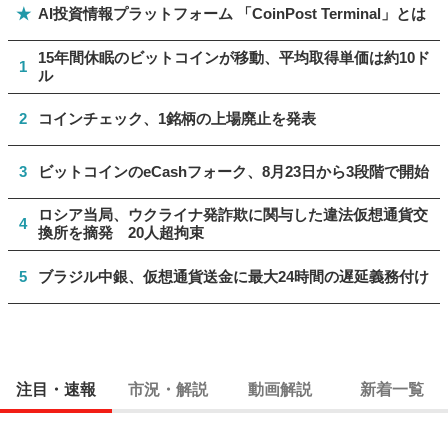
★
AI投資情報プラットフォーム 「CoinPost Terminal」とは
15年間休眠のビットコインが移動、平均取得単価は約10ド
1
ル
2
コインチェック、1銘柄の上場廃止を発表
3
ビットコインのeCashフォーク、8月23日から3段階で開始
ロシア当局、ウクライナ発詐欺に関与した違法仮想通貨交
4
換所を摘発 20人超拘束
5
ブラジル中銀、仮想通貨送金に最大24時間の遅延義務付け
注目・速報
市況・解説
動画解説
新着一覧