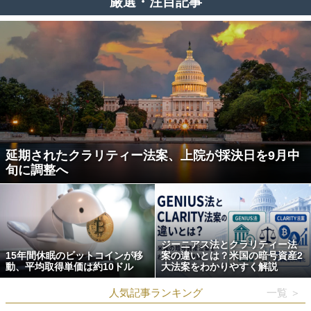
厳選・注目記事
延期されたクラリティー法案、上院が採決日を9月中
旬に調整へ
ジーニアス法とクラリティー法
15年間休眠のビットコインが移
案の違いとは？米国の暗号資産2
動、平均取得単価は約10ドル
大法案をわかりやすく解説
人気記事ランキング
一覧 ＞