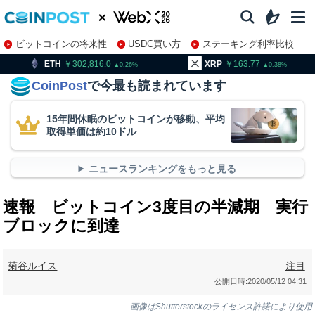
ビットコインの将来性
USDC買い方
ステーキング利率比較
株特集・関連銘柄
302,816.0
XRP
163.77
BNB
9
0.26
0.38
CoinPost
で今最も読まれています
15年間休眠のビットコインが移動、平均
取得単価は約10ドル
ニュースランキングをもっと見る
速報 ビットコイン3度目の半減期 実行
ブロックに到達
菊谷ルイス
注目
公開日時:
2020/05/12 04:31
画像はShutterstockのライセンス許諾により使用