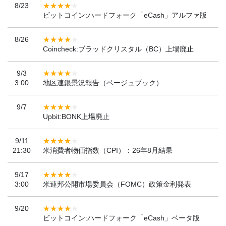
8/23
ビットコイン:ハードフォーク「eCash」アルファ版
8/26
Coincheck:ブラッドクリスタル（BC）上場廃止
9/3
3:00
地区連銀景況報告（ベージュブック）
9/7
Upbit:BONK上場廃止
9/11
21:30
米消費者物価指数（CPI）：26年8月結果
9/17
3:00
米連邦公開市場委員会（FOMC）政策金利発表
9/20
ビットコイン:ハードフォーク「eCash」ベータ版