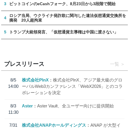
3
ビットコインのeCashフォーク、8月23日から3段階で開始
ロシア当局、ウクライナ発詐欺に関与した違法仮想通貨交換所を
4
摘発 20人超拘束
5
トランプ大統領発言、「仮想通貨主導権は中国に渡さない」
プレスリリース
一覧
8/5
株式会社PlnX
株式会社PlnX、アジア最大級のグロ
14:00
ーバルWeb3カンファレンス「WebX2026」とのコラ
ボレーションを決定
8/3
Aster
Aster Vault、全ユーザー向けに提供開始
11:30
7/31
株式会社ANAPホールディングス
ANAP が大型イ