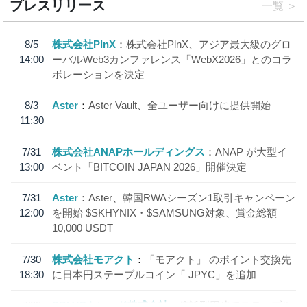
プレスリリース
一覧
8/5
株式会社PlnX
株式会社PlnX、アジア最大級のグロ
14:00
ーバルWeb3カンファレンス「WebX2026」とのコラ
ボレーションを決定
8/3
Aster
Aster Vault、全ユーザー向けに提供開始
11:30
7/31
株式会社ANAPホールディングス
ANAP が大型イ
13:00
ベント「BITCOIN JAPAN 2026」開催決定
7/31
Aster
Aster、韓国RWAシーズン1取引キャンペーン
12:00
を開始 $SKHYNIX・$SAMSUNG対象、賞金総額
10,000 USDT
7/30
株式会社モアクト
「モアクト」 のポイント交換先
18:30
に日本円ステーブルコイン「 JPYC」を追加
7/29
SBI VCトレード株式会社
信託型円建てステーブル