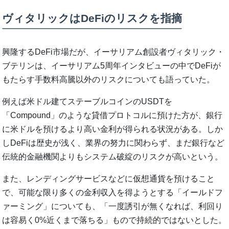
ヴィタリックはDeFiのリスクを指摘
興隆するDeFi市場だが、イーサリアム創設者ヴィタリック・
ブテリンは、イーサリアム5周年インタビューの中でDeFiが
もたらす手数料高騰以外のリスクについても語っていた。
例えば米ドル建てステーブルコインのUSDTを
「Compound」のような貸借プロトコルに預けた方が、銀行
に米ドルを預けるより高い金利が得られる状況がある。しか
しDeFiは歴史が浅く、業界の努力に関わらず、まだ銀行など
伝統的金融機関よりもシステム破綻のリスクが高いという。
また、レンディングサービスなどに仮想通貨を預けること
で、可能な限り多くの金利収入を得ようとする「イールドフ
ァーミング」についても、「一度誘引が無くなれば、利回り
は容易く0%近くまで落ちる」もので持続的ではないとした。