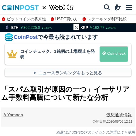
ビットコインの将来性
USDC買い方
ステーキング利率比較
株特集・関連銘柄
02,225.0
XRP
162.77
BNB
9
0.67
0.07
CoinPost
で今最も読まれています
コインチェック、1銘柄の上場廃止を発
表
ニュースランキングをもっと見る
「スパム取引が原因の一つ」イーサリア
ム手数料高騰について新たな分析
A.Yamada
仮想通貨情報
公開日時:
2020/08/06 12:11
画像はShutterstockのライセンス許諾により使用