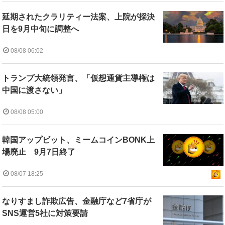
延期されたクラリティー法案、上院が採決
日を9月中旬に調整へ
08/08 06:02
トランプ大統領発言、「仮想通貨主導権は
中国に渡さない」
08/08 05:00
韓国アップビット、ミームコインBONK上
場廃止 9月7日終了
08/07 18:25
なりすまし詐欺広告、金融庁など7省庁が
SNS運営5社に対策要請