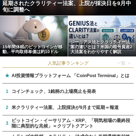
延期されたクラリティー法案、上院が採決日を9月中
旬に調整へ
ジーニアス法とクラリティー法
15年間休眠のビットコインが移
案の違いとは？米国の暗号資産2
動、平均取得単価は約10ドル
大法案をわかりやすく解説
人気記事ランキング
一覧 ＞
★
AI投資情報プラットフォーム 「CoinPost Terminal」とは
1
コインチェック、1銘柄の上場廃止を発表
2
米クラリティー法案、上院採決が9月まで延期＝報道
ビットコイン・イーサリアム・XRP、「弱気相場の最終段
3
階に典型的な兆候」＝クリプトクアント