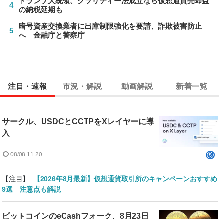
トランプ大統領、クラリティー法成立なら仮想通貨売却益
4
の納税延期も
暗号資産交換業者に出庫制限強化を要請、詐欺被害防止
5
へ 金融庁と警察庁
注目・速報
市況・解説
動画解説
新着一覧
サークル、USDCとCCTPをXレイヤーに導
入
08/08 11:20
【注目】:
【2026年8月最新】仮想通貨取引所のキャンペーンおすすめ
9選 注意点も解説
ビットコインのeCashフォーク、8月23日