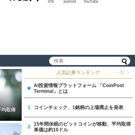
iOS
android
YouTube
人気記事ランキング
一覧 ＞
AI投資情報プラットフォーム 「CoinPost
★
Terminal」とは
1
コインチェック、1銘柄の上場廃止を発表
平均取得
15年間休眠のビットコインが移動、平均取得
2
単価は約10ドル