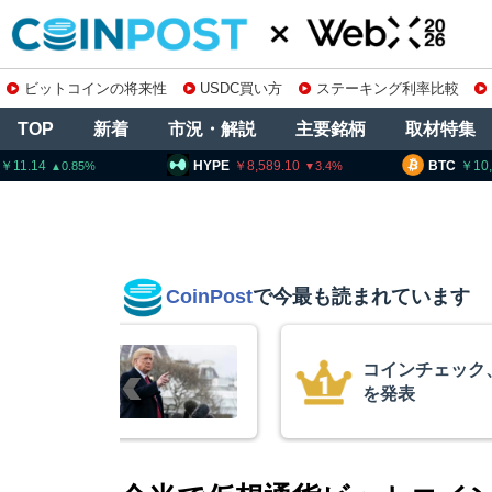
ビットコインの将来性
USDC買い方
ステーキング利率比較
TOP
新着
市況・解説
主要銘柄
取材特集
HYPE
8,589.10
BTC
10,262,292
3.4
0.09
CoinPost
で今最も読まれています
柄の上場廃止
15年間休眠の
平均取得単価は