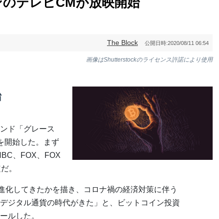
のテレビCMが放映開始
The Block
公開日時:
2020/08/11 06:54
画像はShutterstockのライセンス許諾により使用
始
ンド「グレース
を開始した。まず
BC、FOX、FOX
定だ。
に進化してきたかを描き、コロナ禍の経済対策に伴う
デジタル通貨の時代がきた」と、ビットコイン投資
ールした。