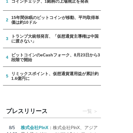
1
コインチェック、1銘柄の上場廃止を発表
15年間休眠のビットコインが移動、平均取得単
2
価は約10ドル
トランプ大統領発言、「仮想通貨主導権は中国
3
に渡さない」
ビットコインのeCashフォーク、8月23日から3
4
段階で開始
リミックスポイント、仮想通貨運用益が累計約
5
1.6億円に
プレスリリース
一覧
8/5
株式会社PlnX
株式会社PlnX、アジア