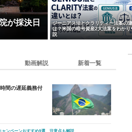
院が採決日
ジーニアス法とクラリティー法案の
は？米国の暗号資産2大法案をわかり
説
動画解説
新着一覧
4時間の遅延義務付
のキャンペーンおすすめ9選 注意点も解説