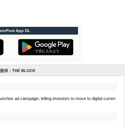
oinPost App DL
提供：THE BLOCK
unches ad campaign, telling investors to move to digital curren