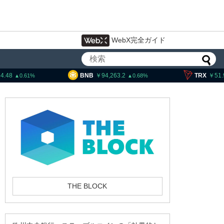
WebX完全ガイド
BNB
94,263.2
TRX
51.95
0.68
0.52
プ大統領発言、「仮想通貨主
中国に渡さない」
THE BLOCK