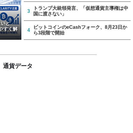
トランプ大統領発言、「仮想通貨主導権は中
3
国に渡さない」
違いと
ビットコインのeCashフォーク、8月23日か
やすく解
4
ら3段階で開始
リミックスポイント、仮想通貨運用益が累計
5
約1.6億円に
通貨データ