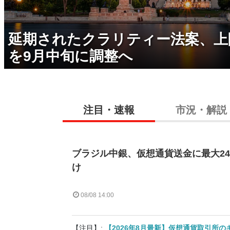
延期されたクラリティー法案、上
を9月中旬に調整へ
注目・速報
市況・解説
ブラジル中銀、仮想通貨送金に最大2
け
08/08 14:00
【注目】:
【2026年8月最新】仮想通貨取引所