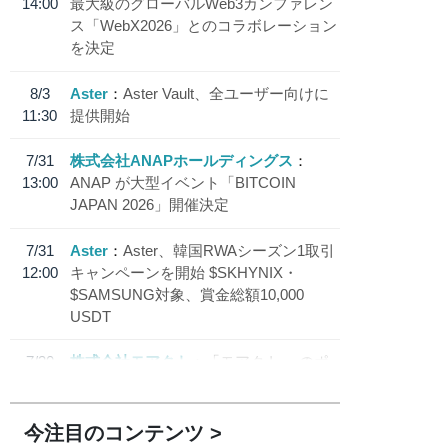
14:00
最大級のグローバルWeb3カンファレン
ス「WebX2026」とのコラボレーション
を決定
8/3
Aster
Aster Vault、全ユーザー向けに
11:30
提供開始
7/31
株式会社ANAPホールディングス
13:00
ANAP が大型イベント「BITCOIN
JAPAN 2026」開催決定
7/31
Aster
Aster、韓国RWAシーズン1取引
12:00
キャンペーンを開始 $SKHYNIX・
$SAMSUNG対象、賞金総額10,000
USDT
7/30
株式会社モアクト
「モアクト」 のポ
18:30
イント交換先に日本円ステーブルコイン
「 JPYC」を追加
今注目のコンテンツ