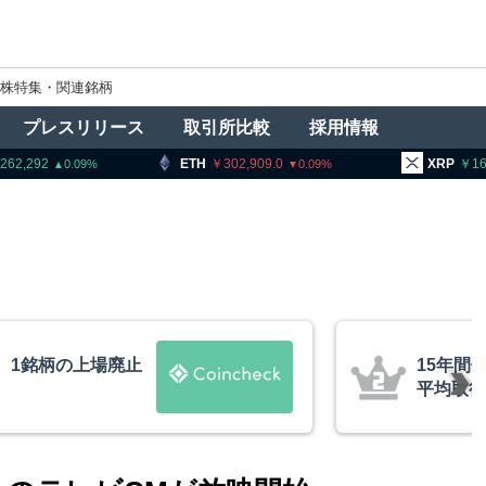
株特集・関連銘柄
プレスリリース
取引所比較
採用情報
ETH
302,909.0
XRP
164.48
0.09
0.61
ビットコインが移動、
トラン
約10ドル
導権は