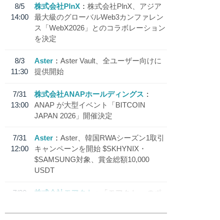
8/5
株式会社PlnX
株式会社PlnX、アジア
14:00
最大級のグローバルWeb3カンファレン
ス「WebX2026」とのコラボレーション
を決定
8/3
Aster
Aster Vault、全ユーザー向けに
11:30
提供開始
7/31
株式会社ANAPホールディングス
13:00
ANAP が大型イベント「BITCOIN
JAPAN 2026」開催決定
7/31
Aster
Aster、韓国RWAシーズン1取引
12:00
キャンペーンを開始 $SKHYNIX・
$SAMSUNG対象、賞金総額10,000
USDT
7/30
株式会社モアクト
「モアクト」 のポ
18:30
イント交換先に日本円ステーブルコイン
「 JPYC」を追加