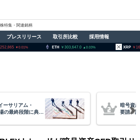
株特集・関連銘柄
プレスリリース
取引所比較
採用情報
ETH
303,647.0
XRP
165.72
0.03
2.18
者に出庫制限強化を
アーサー
防止へ 金融庁と警
政府救済
超と予想