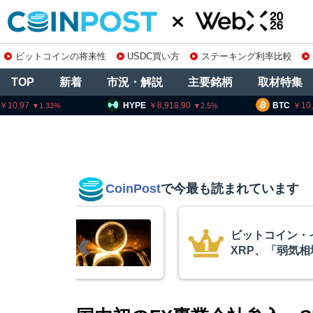
ビットコインの将来性
USDC買い方
ステーキング利率比較
TOP
新着
市況・解説
主要銘柄
取材特集
HYPE
8,918.90
BTC
10,252,865
2.5
0.01
CoinPost
で今最も読まれています
リアム・
暗号資産交換業
終段階に典型
要請、詐欺被害
クアント
察庁