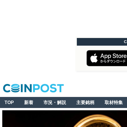
C
TOP
新着
市況・解説
主要銘柄
取材特集