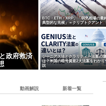
BTC・ETH・XRP、「弱気相場の最
典型的な兆候」＝クリプトクアント
壊と政府救済
ジーニアス法とクラリティー法案の
は？米国の暗号資産2大法案をわかり
想
説
動画解説
新着一覧