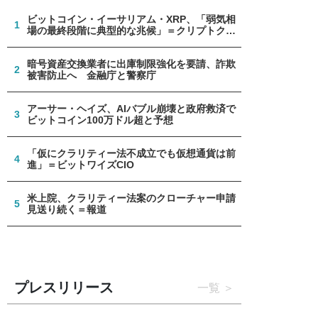
ビットコイン・イーサリアム・XRP、「弱気相
1
場の最終段階に典型的な兆候」＝クリプトクア
ント
暗号資産交換業者に出庫制限強化を要請、詐欺
2
被害防止へ 金融庁と警察庁
アーサー・ヘイズ、AIバブル崩壊と政府救済で
3
ビットコイン100万ドル超と予想
「仮にクラリティー法不成立でも仮想通貨は前
4
進」＝ビットワイズCIO
米上院、クラリティー法案のクローチャー申請
5
見送り続く＝報道
プレスリリース
一覧