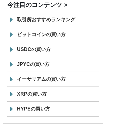
今注目のコンテンツ
7/29
SBI VCトレード株式会社
信託型円建
19:30
てステーブルコイン「JPYSC」徹底解
取引所おすすめランキング
説セミナーを開催
ビットコインの買い方
USDCの買い方
JPYCの買い方
イーサリアムの買い方
XRPの買い方
HYPEの買い方