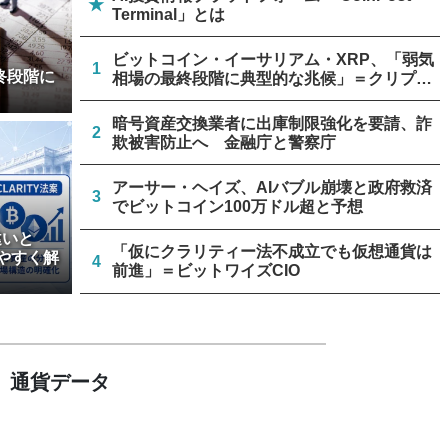
★
Terminal」とは
ビットコイン・イーサリアム・XRP、「弱気
1
終段階に
相場の最終段階に典型的な兆候」＝クリプト
クアント
暗号資産交換業者に出庫制限強化を要請、詐
2
欺被害防止へ 金融庁と警察庁
アーサー・ヘイズ、AIバブル崩壊と政府救済
3
でビットコイン100万ドル超と予想
違いと
「仮にクラリティー法不成立でも仮想通貨は
やすく解
4
前進」＝ビットワイズCIO
米上院、クラリティー法案のクローチャー申
5
請見送り続く＝報道
通貨データ