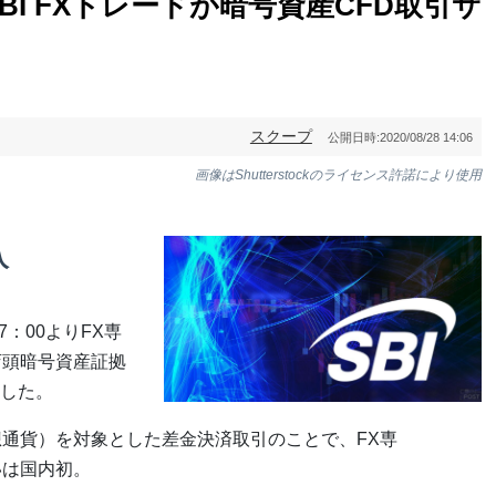
BI FXトレードが暗号資産CFD取引サ
スクープ
公開日時:
2020/08/28 14:06
画像はShutterstockのライセンス許諾により使用
入
7：00よりFX専
店頭暗号資産証拠
した。
想通貨）を対象とした差金決済取引のことで、FX専
いは国内初。