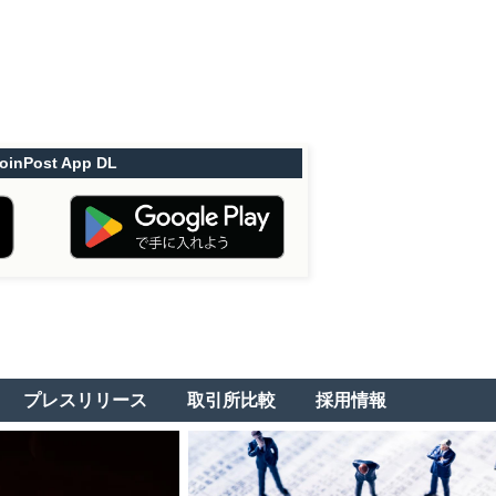
oinPost App DL
プレスリリース
取引所比較
採用情報