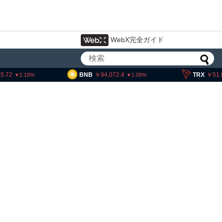
WebX完全ガイド
BNB
94,072.4
TRX
51.88
1.09
0.17
・ヘイズ、AIバブル崩壊と
でビットコイン100万ドル