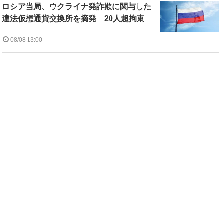
ロシア当局、ウクライナ発詐欺に関与した
違法仮想通貨交換所を摘発 20人超拘束
08/08 13:00