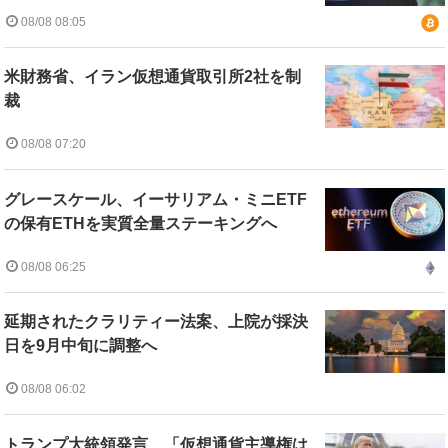
08/08 08:05
米財務省、イラン仮想通貨取引所2社を制
裁
08/08 07:20
グレースケール、イーサリアム・ミニETF
の保有ETHを実質全量ステーキングへ
08/08 06:25
延期されたクラリティー法案、上院が採決
日を9月中旬に調整へ
08/08 06:02
トランプ大統領発言、「仮想通貨主導権は