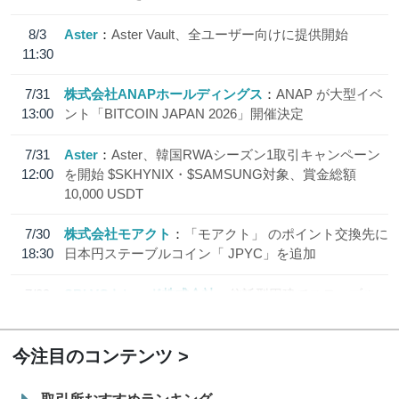
8/3
Aster
Aster Vault、全ユーザー向けに提供開始
11:30
7/31
株式会社ANAPホールディングス
ANAP が大型イベ
13:00
ント「BITCOIN JAPAN 2026」開催決定
7/31
Aster
Aster、韓国RWAシーズン1取引キャンペーン
12:00
を開始 $SKHYNIX・$SAMSUNG対象、賞金総額
10,000 USDT
7/30
株式会社モアクト
「モアクト」 のポイント交換先に
18:30
日本円ステーブルコイン「 JPYC」を追加
7/29
SBI VCトレード株式会社
信託型円建てステーブル
19:30
コイン「JPYSC」徹底解説セミナーを開催
今注目のコンテンツ