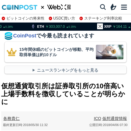
ビットコインの将来性
USDC買い方
ステーキング利率比較
株特集・関連銘柄
303,007.0
XRP
164.11
BNB
0.35
2.06
CoinPost
で今最も読まれています
15年間休眠のビットコインが移動、平均
取得単価は約10ドル
ニュースランキングをもっと見る
仮想通貨取引所は証券取引所の10倍高い
上場手数料を徴収していることが明らか
に
各務貴仁
ICO
仮想通貨情報
最終更新日時:
2018/05/30 11:32
公開日時:
2018/04/06 07:30