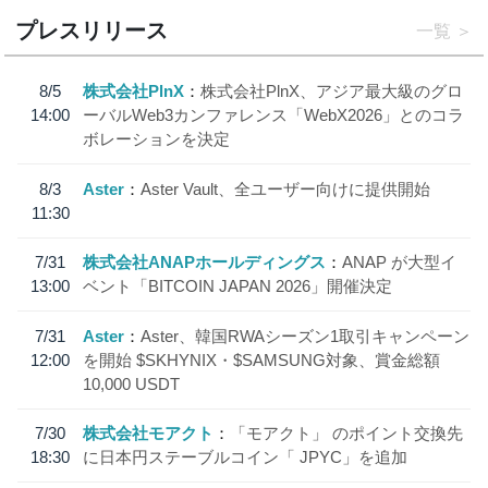
プレスリリース
一覧
8/5
株式会社PlnX
株式会社PlnX、アジア最大級のグロ
14:00
ーバルWeb3カンファレンス「WebX2026」とのコラ
ボレーションを決定
8/3
Aster
Aster Vault、全ユーザー向けに提供開始
11:30
7/31
株式会社ANAPホールディングス
ANAP が大型イ
13:00
ベント「BITCOIN JAPAN 2026」開催決定
7/31
Aster
Aster、韓国RWAシーズン1取引キャンペーン
12:00
を開始 $SKHYNIX・$SAMSUNG対象、賞金総額
10,000 USDT
7/30
株式会社モアクト
「モアクト」 のポイント交換先
18:30
に日本円ステーブルコイン「 JPYC」を追加