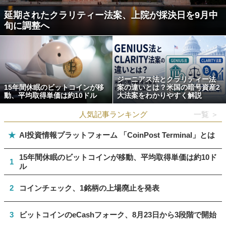
延期されたクラリティー法案、上院が採決日を9月中
旬に調整へ
ジーニアス法とクラリティー法
15年間休眠のビットコインが移
案の違いとは？米国の暗号資産2
動、平均取得単価は約10ドル
大法案をわかりやすく解説
人気記事ランキング
一覧 ＞
★
AI投資情報プラットフォーム 「CoinPost Terminal」とは
15年間休眠のビットコインが移動、平均取得単価は約10ド
1
ル
2
コインチェック、1銘柄の上場廃止を発表
3
ビットコインのeCashフォーク、8月23日から3段階で開始