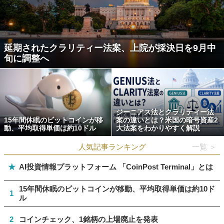
延期されたクラリティー法案、上院が採決日を9月中
旬に調整へ
ジーニアス法とクラリティー法
15年間休眠のビットコインが移
案の違いとは？米国の暗号資産2
動、平均取得単価は約10ドル
大法案をわかりやすく解説
人気記事ランキング
一覧 ＞
★
AI投資情報プラットフォーム 「CoinPost Terminal」とは
15年間休眠のビットコインが移動、平均取得単価は約10ド
1
ル
2
コインチェック、1銘柄の上場廃止を発表