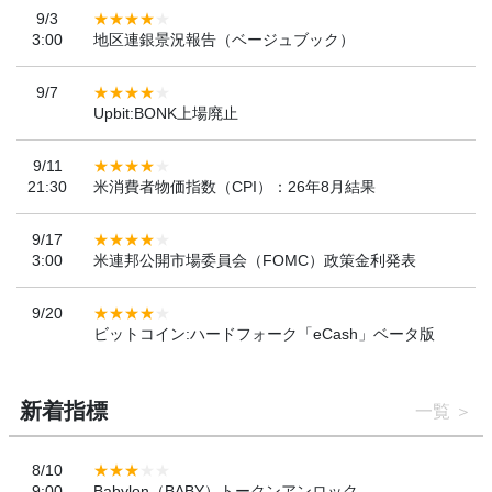
9/3
3:00
地区連銀景況報告（ベージュブック）
9/7
Upbit:BONK上場廃止
9/11
21:30
米消費者物価指数（CPI）：26年8月結果
9/17
3:00
米連邦公開市場委員会（FOMC）政策金利発表
9/20
ビットコイン:ハードフォーク「eCash」ベータ版
新着指標
一覧
8/10
9:00
Babylon（BABY）トークンアンロック