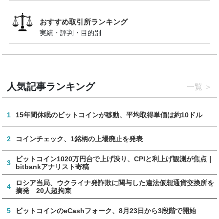
おすすめ取引所ランキング
実績・評判・目的別
人気記事ランキング
一覧
1
15年間休眠のビットコインが移動、平均取得単価は約10ドル
2
コインチェック、1銘柄の上場廃止を発表
ビットコイン1020万円台で上げ渋り、CPIと利上げ観測が焦点｜
3
bitbankアナリスト寄稿
ロシア当局、ウクライナ発詐欺に関与した違法仮想通貨交換所を
4
摘発 20人超拘束
5
ビットコインのeCashフォーク、8月23日から3段階で開始