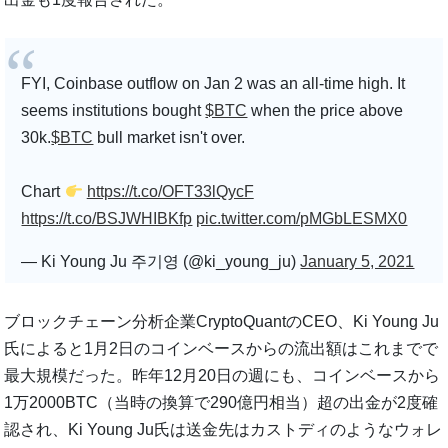
FYI, Coinbase outflow on Jan 2 was an all-time high. It
seems institutions bought
$BTC
when the price above
30k.
$BTC
bull market isn't over.
Chart
https://t.co/OFT33lQycF
https://t.co/BSJWHIBKfp
pic.twitter.com/pMGbLESMX0
— Ki Young Ju 주기영 (@ki_young_ju)
January 5, 2021
ブロックチェーン分析企業CryptoQuantのCEO、Ki Young Ju
氏によると1月2日のコインベースからの流出額はこれまでで
最大規模だった。昨年12月20日の週にも、コインベースから
1万2000BTC（当時の換算で290億円相当）超の出金が2度確
認され、Ki Young Ju氏は送金先はカストディのようなウォレ