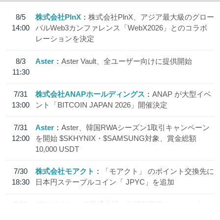
8/5
株式会社PlnX
株式会社PlnX、アジア最大級のグロー
14:00
バルWeb3カンファレンス「WebX2026」とのコラボ
レーションを決定
8/3
Aster
Aster Vault、全ユーザー向けに提供開始
11:30
7/31
株式会社ANAPホールディングス
ANAP が大型イベ
13:00
ント「BITCOIN JAPAN 2026」開催決定
7/31
Aster
Aster、韓国RWAシーズン1取引キャンペーン
12:00
を開始 $SKHYNIX・$SAMSUNG対象、賞金総額
10,000 USDT
7/30
株式会社モアクト
「モアクト」 のポイント交換先に
18:30
日本円ステーブルコイン「 JPYC」を追加
7/29
SBI VCトレード株式会社
信託型円建てステーブル
19:30
コイン「JPYSC」徹底解説セミナーを開催