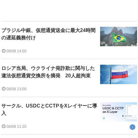
ブラジル中銀、仮想通貨送金に最大24時間
の遅延義務付け
08/08 14:00
ロシア当局、ウクライナ発詐欺に関与した
違法仮想通貨交換所を摘発 20人超拘束
08/08 13:00
サークル、USDCとCCTPをXレイヤーに導
入
08/08 11:20