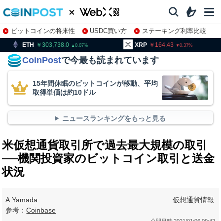
ビットコインの将来性
USDC買い方
ステーキング利率比較
株特集・関連銘柄
303,738.0
XRP
164.43
BNB
9
0.07
0.37
CoinPost
で今最も読まれています
15年間休眠のビットコインが移動、平均
取得単価は約10ドル
ニュースランキングをもっと見る
米仮想通貨取引所で過去最大規模の取引
──機関投資家のビットコイン取引と送金
状況
A.Yamada
仮想通貨情報
参考：
Coinbase
公開日時:
2021/01/06 09:42