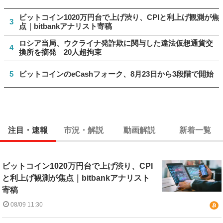
ビットコイン1020万円台で上げ渋り、CPIと利上げ観測が焦
3
点｜bitbankアナリスト寄稿
ロシア当局、ウクライナ発詐欺に関与した違法仮想通貨交
4
換所を摘発 20人超拘束
5
ビットコインのeCashフォーク、8月23日から3段階で開始
注目・速報
市況・解説
動画解説
新着一覧
ビットコイン1020万円台で上げ渋り、CPI
と利上げ観測が焦点｜bitbankアナリスト
寄稿
08/09 11:30