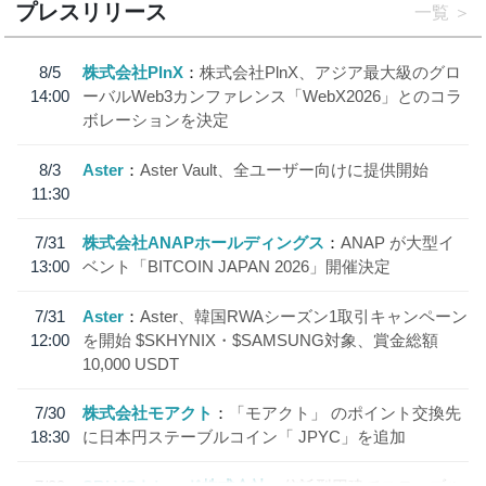
プレスリリース
一覧
8/5
株式会社PlnX
株式会社PlnX、アジア最大級のグロ
14:00
ーバルWeb3カンファレンス「WebX2026」とのコラ
ボレーションを決定
8/3
Aster
Aster Vault、全ユーザー向けに提供開始
11:30
7/31
株式会社ANAPホールディングス
ANAP が大型イ
13:00
ベント「BITCOIN JAPAN 2026」開催決定
7/31
Aster
Aster、韓国RWAシーズン1取引キャンペーン
12:00
を開始 $SKHYNIX・$SAMSUNG対象、賞金総額
10,000 USDT
7/30
株式会社モアクト
「モアクト」 のポイント交換先
18:30
に日本円ステーブルコイン「 JPYC」を追加