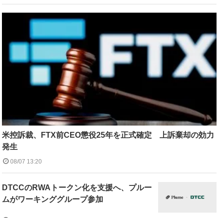
米控訴裁、FTX前CEO懲役25年を正式確定 上訴棄却の効力
発生
08/07 13:20
DTCCのRWAトークン化を支援へ、プルー
ムがワーキンググループ参加