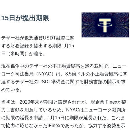
15日が提出期限
テザー社が仮想通貨USDT融資に関
する財務記録を提出する期限1月15
日（米時間）が迫る。
現在係争中のテザー社の不正融資疑惑を巡る裁判で、ニュー
ヨーク司法当局（NYAG）は、8.5億ドルの不正融資疑惑に関
連するテザー社のUSDT準備金に関する財務書類の開示を求
めている。
当初は、2020年末が期限と設定されたが、親企業iFinexが協
力し書類を用意しているため、NYAGはニューヨーク裁判所
に期限の延長を申請、1月15日に期限が延長された。これま
で協力に応じなかったiFinexであったが、協力する姿勢を示