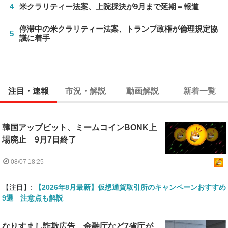
4
米クラリティー法案、上院採決が9月まで延期＝報道
停滞中の米クラリティー法案、トランプ政権が倫理規定協
5
議に着手
注目・速報
市況・解説
動画解説
新着一覧
韓国アップビット、ミームコインBONK上
場廃止 9月7日終了
08/07 18:25
【注目】:
【2026年8月最新】仮想通貨取引所のキャンペーンおすすめ
9選 注意点も解説
なりすまし詐欺広告、金融庁など7省庁が