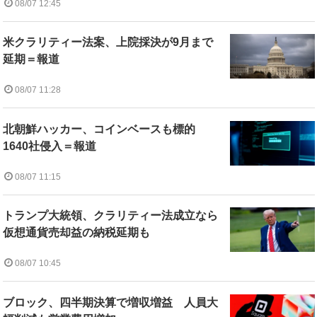
08/07 12:45
米クラリティー法案、上院採決が9月まで
延期＝報道
08/07 11:28
北朝鮮ハッカー、コインベースも標的
1640社侵入＝報道
08/07 11:15
トランプ大統領、クラリティー法成立なら
仮想通貨売却益の納税延期も
08/07 10:45
ブロック、四半期決算で増収増益 人員大