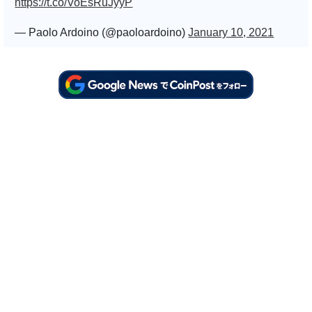
https://t.co/VoEsRuJyyP
— Paolo Ardoino (@paoloardoino)
January 10, 2021