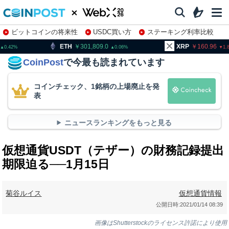
ビットコインの将来性
USDC買い方
ステーキング利率比較
株特集・関連銘柄
TH
301,809.0
XRP
160.96
B
0.06
1.87
CoinPost
で今最も読まれています
コインチェック、1銘柄の上場廃止を発
表
ニュースランキングをもっと見る
仮想通貨USDT（テザー）の財務記録提出
期限迫る──1月15日
菊谷ルイス
仮想通貨情報
公開日時:
2021/01/14 08:39
画像はShutterstockのライセンス許諾により使用