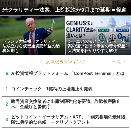
米クラリティー法案、上院採決が9月まで延期＝報道
トランプ大統領、クラリティー
ジーニアス法とクラリティー法
法成立なら仮想通貨売却益の納
案の違いとは？米国の暗号資産2
税延期も
大法案をわかりやすく解説
人気記事ランキング
一覧 ＞
★
AI投資情報プラットフォーム 「CoinPost Terminal」とは
1
コインチェック、1銘柄の上場廃止を発表
暗号資産交換業者に出庫制限強化を要請、詐欺被害防止
2
へ 金融庁と警察庁
ビットコイン・イーサリアム・XRP、「弱気相場の最終段
3
階に典型的な兆候」＝クリプトクアント