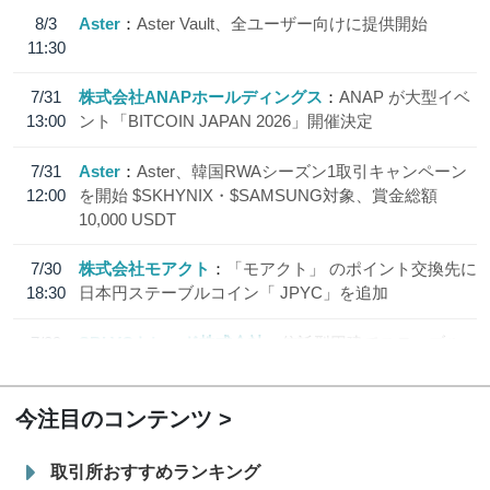
8/3
Aster
Aster Vault、全ユーザー向けに提供開始
11:30
7/31
株式会社ANAPホールディングス
ANAP が大型イベ
13:00
ント「BITCOIN JAPAN 2026」開催決定
7/31
Aster
Aster、韓国RWAシーズン1取引キャンペーン
12:00
を開始 $SKHYNIX・$SAMSUNG対象、賞金総額
10,000 USDT
7/30
株式会社モアクト
「モアクト」 のポイント交換先に
18:30
日本円ステーブルコイン「 JPYC」を追加
7/29
SBI VCトレード株式会社
信託型円建てステーブル
19:30
コイン「JPYSC」徹底解説セミナーを開催
今注目のコンテンツ
取引所おすすめランキング