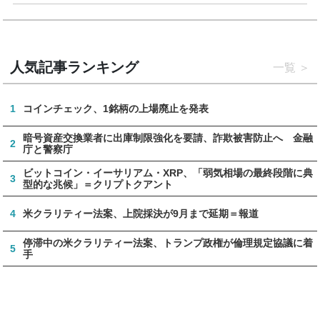
人気記事ランキング
一覧
1
コインチェック、1銘柄の上場廃止を発表
暗号資産交換業者に出庫制限強化を要請、詐欺被害防止へ 金融
2
庁と警察庁
ビットコイン・イーサリアム・XRP、「弱気相場の最終段階に典
3
型的な兆候」＝クリプトクアント
4
米クラリティー法案、上院採決が9月まで延期＝報道
停滞中の米クラリティー法案、トランプ政権が倫理規定協議に着
5
手