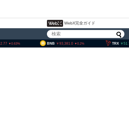
WebX完全ガイド
BNB
93,381.0
TRX
51.76
3
0.2
0.31
、上院採決が9
ビットコイン
XRP、「弱
的な兆候」＝