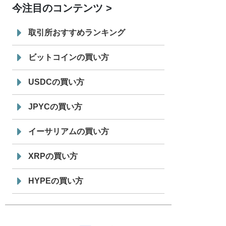
今注目のコンテンツ
7/29
SBI VCトレード株式会社
信託型円建
19:30
てステーブルコイン「JPYSC」徹底解
取引所おすすめランキング
説セミナーを開催
ビットコインの買い方
USDCの買い方
JPYCの買い方
イーサリアムの買い方
XRPの買い方
HYPEの買い方