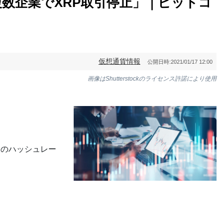
数企業でXRP取引停止」｜ビットコ
仮想通貨情報
公開日時:
2021/01/17 12:00
画像はShutterstockのライセンス許諾により使用
）のハッシュレー