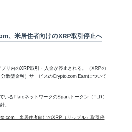
.com、米居住者向けのXRP取引停止へ
アプリ内のXRP取引・入金が停止される。（XRPの
型金融）サービスのCrypto.com Earnについて
。
ているFlareネットワークのSparkトークン（FLR）
針。
to.com、米居住者向けのXRP（リップル）取引停