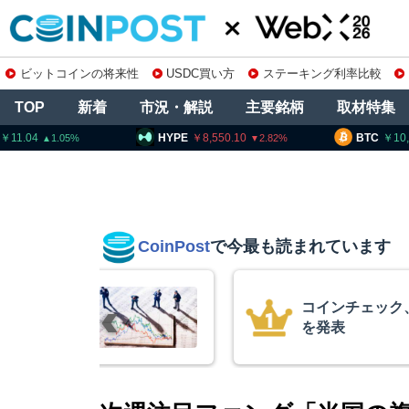
ビットコインの将来性
USDC買い方
ステーキング利率比較
TOP
新着
市況・解説
主要銘柄
取材特集
HYPE
8,550.10
BTC
10,250,860
2.82
CoinPost
で今最も読まれています
コインチェック、1銘柄の上
を発表