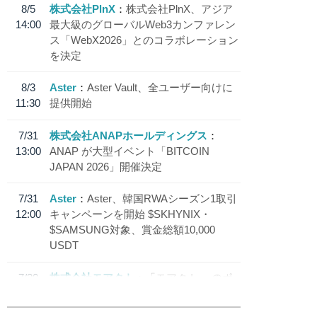
8/5
株式会社PlnX
株式会社PlnX、アジア
14:00
最大級のグローバルWeb3カンファレン
ス「WebX2026」とのコラボレーション
を決定
8/3
Aster
Aster Vault、全ユーザー向けに
11:30
提供開始
7/31
株式会社ANAPホールディングス
13:00
ANAP が大型イベント「BITCOIN
JAPAN 2026」開催決定
7/31
Aster
Aster、韓国RWAシーズン1取引
12:00
キャンペーンを開始 $SKHYNIX・
$SAMSUNG対象、賞金総額10,000
USDT
7/30
株式会社モアクト
「モアクト」 のポ
18:30
イント交換先に日本円ステーブルコイン
「 JPYC」を追加