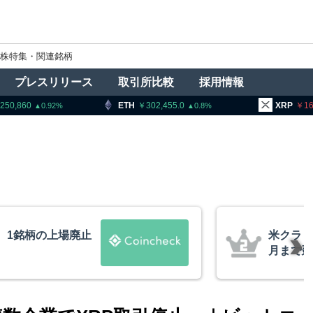
株特集・関連銘柄
プレスリリース
取引所比較
採用情報
ETH
302,455.0
XRP
162.77
0.92
0.8
0.6
場廃止
米クラリティー法案
月まで延期＝報道