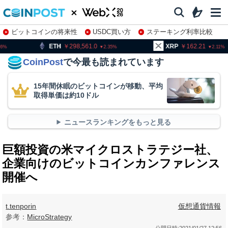
ビットコインの将来性
USDC買い方
ステーキング利率比較
株特集・関連銘柄
298,561.0
XRP
162.21
BNB
2.35
2.11
CoinPost
で今最も読まれています
15年間休眠のビットコインが移動、平均
取得単価は約10ドル
ニュースランキングをもっと見る
巨額投資の米マイクロストラテジー社、
企業向けのビットコインカンファレンス
開催へ
t.tenporin
仮想通貨情報
参考：
MicroStrategy
公開日時:
2021/01/27 12:56