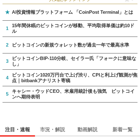
★
AI投資情報プラットフォーム 「CoinPost Terminal」とは
15年間休眠のビットコインが移動、平均取得単価は約10ド
1
ル
2
ビットコインの新規ウォレット数が過去一年で最高水準
ビットコインBIP-110分岐、セイラー氏「フォークに意味な
3
し」
ビットコイン1020万円台で上げ渋り、CPIと利上げ観測が焦
4
点｜bitbankアナリスト寄稿
キャシー・ウッドCEO、米雇用統計後も強気 ビットコイ
5
ンへ期待表明
注目・速報
市況・解説
動画解説
新着一覧