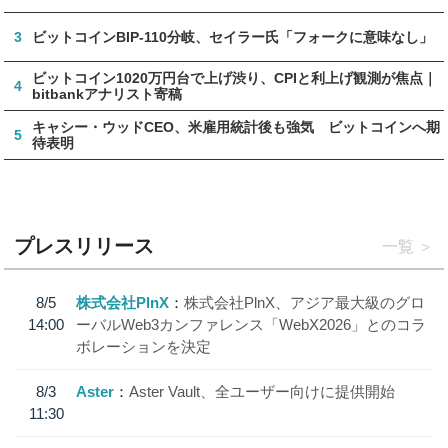
3
ビットコインBIP-110分岐、セイラー氏「フォークに意味なし」
ビットコイン1020万円台で上げ渋り、CPIと利上げ観測が焦点｜
4
bitbankアナリスト寄稿
キャシー・ウッドCEO、米雇用統計後も強気 ビットコインへ期
5
待表明
プレスリリース
一覧
8/5
株式会社PlnX
株式会社PlnX、アジア最大級のグロ
14:00
ーバルWeb3カンファレンス「WebX2026」とのコラ
ボレーションを決定
8/3
Aster
Aster Vault、全ユーザー向けに提供開始
11:30