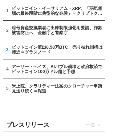
ビットコイン・イーサリアム・XRP、「弱気相
1
場の最終段階に典型的な兆候」＝クリプトクア
ント
暗号資産交換業者に出庫制限強化を要請、詐欺
2
被害防止へ 金融庁と警察庁
ビットコイン流出6.58万BTC、売り枯れ指標は
3
接近＝グラスノード
アーサー・ヘイズ、AIバブル崩壊と政府救済で
4
ビットコイン100万ドル超と予想
米上院、クラリティー法案のクローチャー申請
5
見送り続く＝報道
プレスリリース
一覧