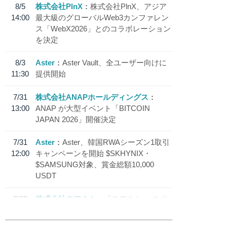
8/5
株式会社PlnX
株式会社PlnX、アジア
14:00
最大級のグローバルWeb3カンファレン
ス「WebX2026」とのコラボレーション
を決定
8/3
Aster
Aster Vault、全ユーザー向けに
11:30
提供開始
7/31
株式会社ANAPホールディングス
13:00
ANAP が大型イベント「BITCOIN
JAPAN 2026」開催決定
7/31
Aster
Aster、韓国RWAシーズン1取引
12:00
キャンペーンを開始 $SKHYNIX・
$SAMSUNG対象、賞金総額10,000
USDT
7/30
株式会社モアクト
「モアクト」 のポ
18:30
イント交換先に日本円ステーブルコイン
「 JPYC」を追加