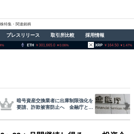
株特集・関連銘柄
プレスリリース
取引所比較
採用情報
301,665.0
XRP
164.50
BNB
0.06
1.47
者に出庫制限強化を
ビットコ
防止へ 金融庁と警
枯れ指標