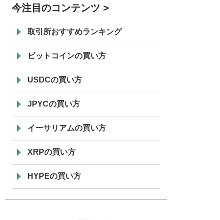
今注目のコンテンツ
7/29
SBI VCトレード株式会社
信託型円建
19:30
てステーブルコイン「JPYSC」徹底解
取引所おすすめランキング
説セミナーを開催
ビットコインの買い方
USDCの買い方
JPYCの買い方
イーサリアムの買い方
XRPの買い方
HYPEの買い方