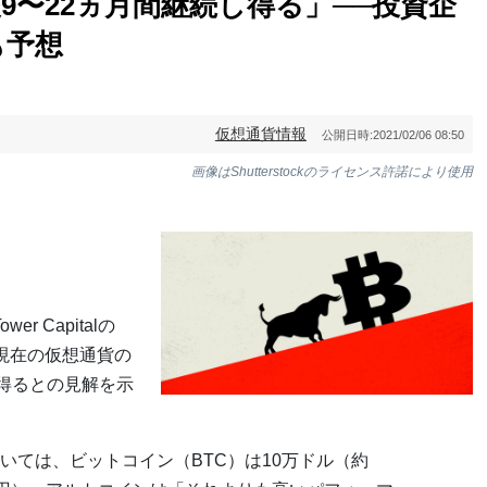
9〜22ヵ月間継続し得る」──投資企
も予想
仮想通貨情報
公開日時:
2021/02/06 08:50
画像はShutterstockのライセンス許諾により使用
r Capitalの
が、現在の仮想通貨の
し得るとの見解を示
いては、ビットコイン（BTC）は10万ドル（約