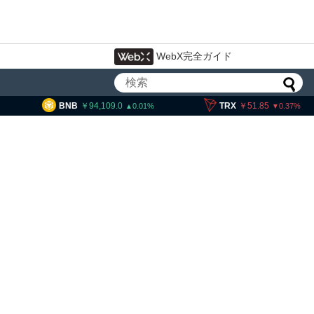
WebX完全ガイド
94,109.0
TRX
51.85
SOL
11
0.01
0.37
イン流出6.58万BTC、売り
は接近＝グラスノード