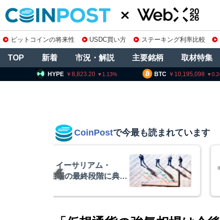
ビットコインの将来性
USDC買い方
ステーキング利率比較
TOP
新着
市況・解説
主要銘柄
取材特集
8,823.20
BTC
10,195,098
ETH
1.13
0.24
CoinPost
で今最も読まれています
リアム・
暗号資産交換業
終段階に典型
要請、詐欺被害
クアント
察庁