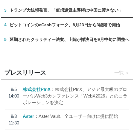
3
トランプ大統領発言、「仮想通貨主導権は中国に渡さない」
4
ビットコインのeCashフォーク、8月23日から3段階で開始
5
延期されたクラリティー法案、上院が採決日を9月中旬に調整へ
プレスリリース
一覧
8/5
株式会社PlnX
株式会社PlnX、アジア最大級のグロ
14:00
ーバルWeb3カンファレンス「WebX2026」とのコラ
ボレーションを決定
8/3
Aster
Aster Vault、全ユーザー向けに提供開始
11:30