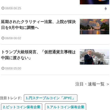
08/08 06:25
延期されたクラリティー法案、上院が採決
日を9月中旬に調整へ
08/08 06:02
トランプ大統領発言、「仮想通貨主導権は
中国に渡さない」
08/08 05:00
注目・速報一覧
注目トレンド:
1.円ステーブルコイン「JPYC」
2.ビットコイン保有企業
3.アルトコイン保有企業