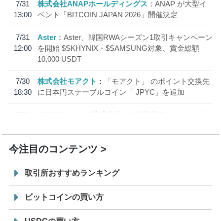
7/31
株式会社ANAPホールディングス
ANAP が大型イ
13:00
ベント「BITCOIN JAPAN 2026」開催決定
7/31
Aster
Aster、韓国RWAシーズン1取引キャンペーン
12:00
を開始 $SKHYNIX・$SAMSUNG対象、賞金総額
10,000 USDT
7/30
株式会社モアクト
「モアクト」 のポイント交換先
18:30
に日本円ステーブルコイン「 JPYC」を追加
7/29
SBI VCトレード株式会社
信託型円建てステーブル
19:30
コイン「JPYSC」徹底解説セミナーを開催
今注目のコンテンツ
取引所おすすめランキング
ビットコインの買い方