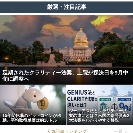
厳選・注目記事
延期されたクラリティー法案、上院が採決日を9月中
旬に調整へ
ジーニアス法とクラリティー法
15年間休眠のビットコインが移
案の違いとは？米国の暗号資産2
動、平均取得単価は約10ドル
大法案をわかりやすく解説
人気記事ランキング
一覧 ＞