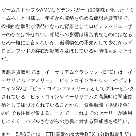
ゲームストップやAMCなどテンバガー（10倍株）化した「ミ
ーム株」と同様に、年初から騰勢を強める仮想通貨市場で、
投機的な取引が活発になった背景としてロビンフッドユーザ
ーの存在は外せない。相場への影響は複合的なものにはなる
ため一概には言えないが、循環物色の矛先として少なからず
ロビンフッドの存在が影響を及ぼしている可能性もありそう
だ。
仮想通貨取引では、イーサリアムクラシック（ETC）は「イ
ーサリアムファミリー」、ビットコインキャッシュやビット
コインSVは「ビットコインファミリー」としてグルーピング
されている。ビットコインやイーサリアムの高騰時に関連銘
柄として紐づけられていることから、資金循環（循環物色）
の面でも注目が集まる。一方で、これまでのセオリーが通用
しにくく、バブルさながらの急騰に対する警戒感も根強い。
また、5月6日には、ETH基盤の最大手DEX（分散型取引所）