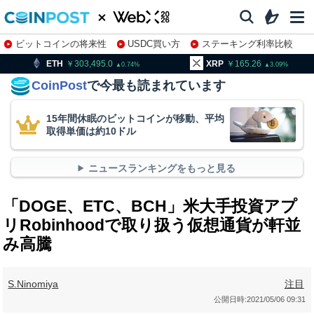
ビットコインの将来性
USDC買い方
ステーキング利率比較
株特集・関連銘柄
303,495.0
XRP
165.26
BNB
0.74
3.09
CoinPost
で今最も読まれています
15年間休眠のビットコインが移動、平均
取得単価は約10ドル
ニュースランキングをもっと見る
「DOGE、ETC、BCH」米大手投資アプ
リRobinhoodで取り扱う仮想通貨が軒並
み高騰
S.Ninomiya
注目
公開日時:
2021/05/06 09:31