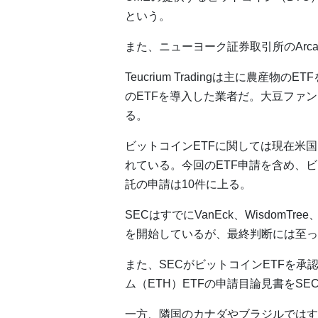
という。
また、ニューヨーク証券取引所のArc
Teucrium Tradingは主に農産
のETFを導入した業者だ。大豆ファ
る。
ビットコインETFに関しては現在米
れている。今回のETF申請を含め、
託の申請は10件に上る。
SECはすでにVanEck、WisdomTr
を開始しているが、最終判断には至っ
また、SECがビットコインETFを承
ム（ETH）ETFの申請目論見書をS
一方、隣国のカナダやブラジルではす