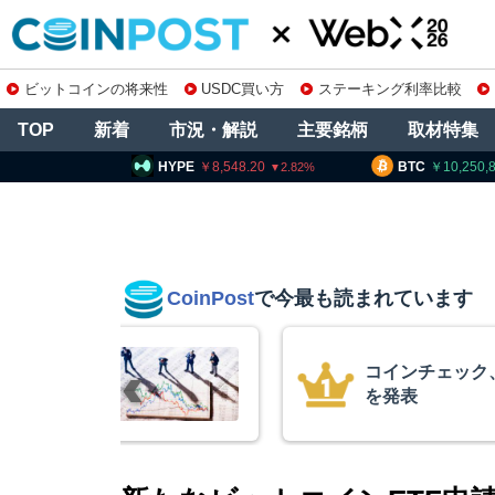
ビットコインの将来性
USDC買い方
ステーキング利率比較
TOP
新着
市況・解説
主要銘柄
取材特集
E
8,548.20
BTC
10,250,860
ETH
2.82
0.89
CoinPost
で今最も読まれています
の上場廃止
米クラリティー
月まで延期＝報