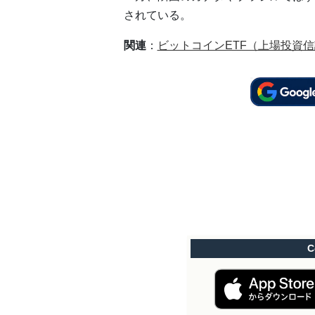
されている。
関連
：
ビットコインETF（上場投資
C