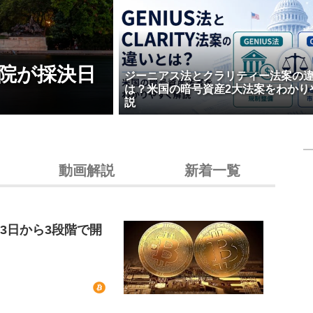
院が採決日
ジーニアス法とクラリティー法案の
は？米国の暗号資産2大法案をわかり
説
動画解説
新着一覧
23日から3段階で開