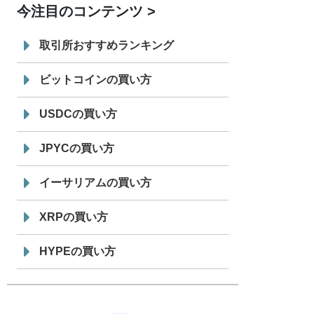
今注目のコンテンツ
7/29
SBI VCトレード株式会社
信託型円建
19:30
てステーブルコイン「JPYSC」徹底解
取引所おすすめランキング
説セミナーを開催
ビットコインの買い方
USDCの買い方
JPYCの買い方
イーサリアムの買い方
XRPの買い方
HYPEの買い方