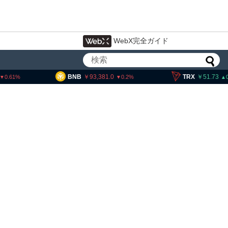
WebX完全ガイド
93,381.0
TRX
51.73
SOL
1
0.2
0.25
イン・イーサリアム・
「弱気相場の最終段階に典型
」＝クリプトクアント