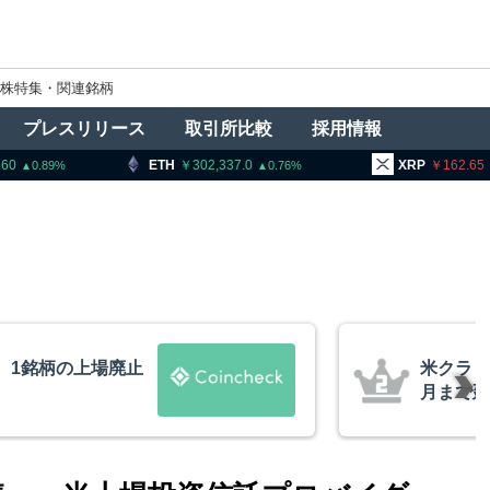
株特集・関連銘柄
プレスリリース
取引所比較
採用情報
302,337.0
XRP
162.65
BNB
0.76
0.61
法案、上院採決が9
ビットコ
道
XRP、
的な兆候