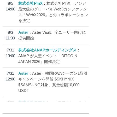
8/5
株式会社PlnX
株式会社PlnX、アジア
14:00
最大級のグローバルWeb3カンファレン
ス「WebX2026」とのコラボレーション
を決定
8/3
Aster
Aster Vault、全ユーザー向けに
11:30
提供開始
7/31
株式会社ANAPホールディングス
13:00
ANAP が大型イベント「BITCOIN
JAPAN 2026」開催決定
7/31
Aster
Aster、韓国RWAシーズン1取引
12:00
キャンペーンを開始 $SKHYNIX・
$SAMSUNG対象、賞金総額10,000
USDT
7/30
株式会社モアクト
「モアクト」 のポ
18:30
イント交換先に日本円ステーブルコイン
「 JPYC」を追加