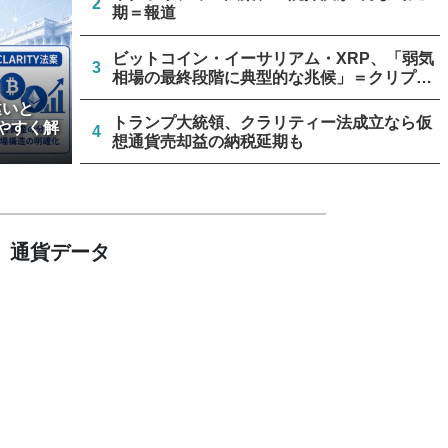
2
期＝報道
ビットコイン・イーサリアム・XRP、「弱気
3
相場の最終段階に典型的な兆候」＝クリプト
クアント
違いと
トランプ大統領、クラリティー法成立なら仮
やすく解
4
想通貨売却益の納税延期も
暗号資産交換業者に出庫制限強化を要請、詐
5
欺被害防止へ 金融庁と警察庁
通貨データ