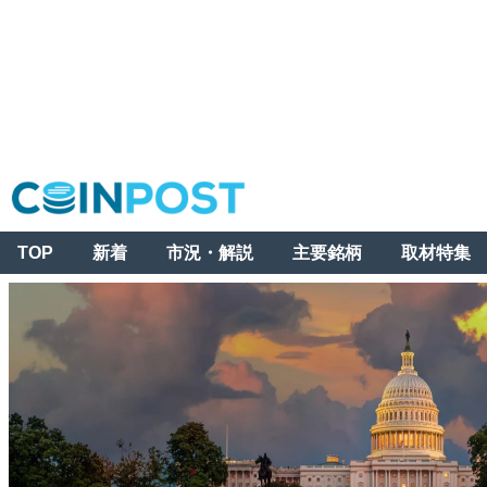
TOP
新着
市況・解説
主要銘柄
取材特集