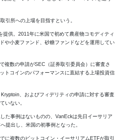
a取引所への上場を目指すという。
物のETFを提供。2011年に米国で初めて農産物コモディティ
ンドや小麦ファンド、砂糖ファンドなどを運用してい
国で複数の申請がSEC（証券取引委員会）に審査さ
ビットコインのパフォーマンスに直結する上場投資信
ee、Kryptoin、およびフィデリティの申請に対する審査
ていない。
認した事例はないものの、VanEckは先日イーサリア
ECへ提出し、米国の初事例となった。
でに複数のビットコイン・イーサリアムETFが取引