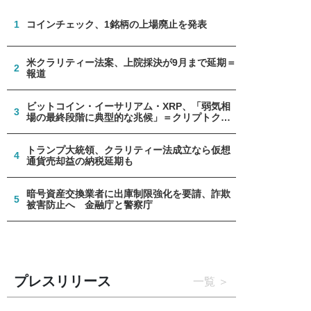
1
コインチェック、1銘柄の上場廃止を発表
米クラリティー法案、上院採決が9月まで延期＝
2
報道
ビットコイン・イーサリアム・XRP、「弱気相
3
場の最終段階に典型的な兆候」＝クリプトクア
ント
トランプ大統領、クラリティー法成立なら仮想
4
通貨売却益の納税延期も
暗号資産交換業者に出庫制限強化を要請、詐欺
5
被害防止へ 金融庁と警察庁
プレスリリース
一覧