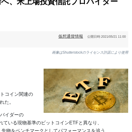
請へ、米上場投資信託プロバイダー
仮想通貨情報
公開日時:
2021/05/21 11:00
画像はShutterstockのライセンス許諾により使用
トコイン関連の
られた。
バイダーの
く申請されている現物基準のビットコインETFと異なり、
C）先物をベンチマークとしてパフォーマンスを追う