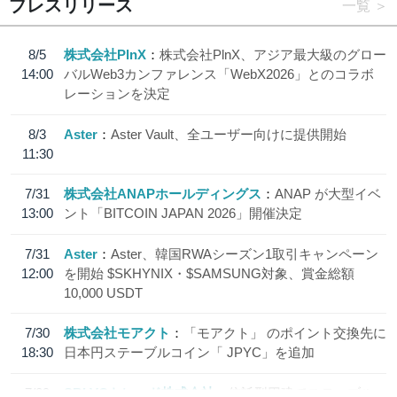
プレスリリース
一覧
8/5
株式会社PlnX
株式会社PlnX、アジア最大級のグロー
14:00
バルWeb3カンファレンス「WebX2026」とのコラボ
レーションを決定
8/3
Aster
Aster Vault、全ユーザー向けに提供開始
11:30
7/31
株式会社ANAPホールディングス
ANAP が大型イベ
13:00
ント「BITCOIN JAPAN 2026」開催決定
7/31
Aster
Aster、韓国RWAシーズン1取引キャンペーン
12:00
を開始 $SKHYNIX・$SAMSUNG対象、賞金総額
10,000 USDT
7/30
株式会社モアクト
「モアクト」 のポイント交換先に
18:30
日本円ステーブルコイン「 JPYC」を追加
7/29
SBI VCトレード株式会社
信託型円建てステーブル