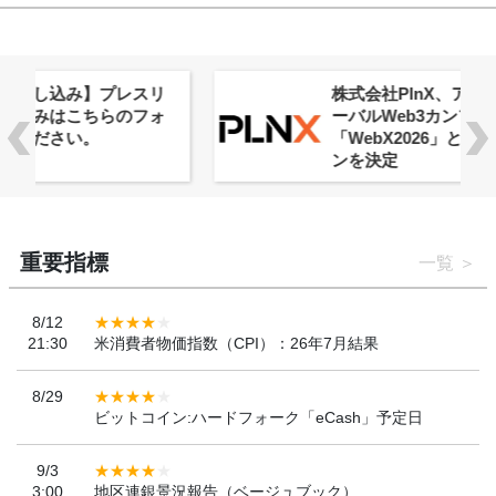
株式会社PlnX、アジア最大級のグロ
ーバルWeb3カンファレンス
「WebX2026」とのコラボレーショ
ンを決定
重要指標
一覧
8/12
21:30
米消費者物価指数（CPI）：26年7月結果
8/29
ビットコイン:ハードフォーク「eCash」予定日
9/3
3:00
地区連銀景況報告（ベージュブック）