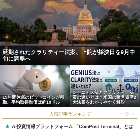
延期されたクラリティー法案、上院が採決日を9月中
旬に調整へ
ジーニアス法とクラリティー法
15年間休眠のビットコインが移
案の違いとは？米国の暗号資産2
動、平均取得単価は約10ドル
大法案をわかりやすく解説
人気記事ランキング
一覧 ＞
★
AI投資情報プラットフォーム 「CoinPost Terminal」とは