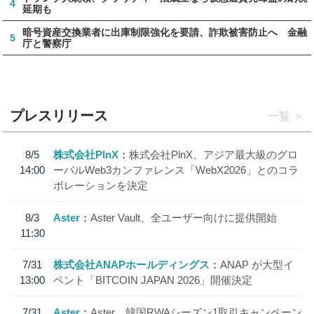
4
延期も
暗号資産交換業者に出庫制限強化を要請、詐欺被害防止へ 金融
5
庁と警察庁
プレスリリース
一覧
8/5
株式会社PlnX
株式会社PlnX、アジア最大級のグロ
14:00
ーバルWeb3カンファレンス「WebX2026」とのコラ
ボレーションを決定
8/3
Aster
Aster Vault、全ユーザー向けに提供開始
11:30
7/31
株式会社ANAPホールディングス
ANAP が大型イ
13:00
ベント「BITCOIN JAPAN 2026」開催決定
7/31
Aster
Aster、韓国RWAシーズン1取引キャンペーン