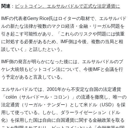
関連
：
ビットコイン、エルサルバドルで正式な法定通貨に
IMFの代表者Gerry Rice氏はロイターの取材で、エルサルバド
ルの新たな法律が複数のマクロ経済・金融・リーガル問題を
引き起こす可能性があり、「これらのリスクや問題には慎重
に対処する必要があるため、IMF側は今後、複数の当局と相
談していく」と話したという。
IMF側の発言が明らかになった後には、エルサルバドルのブ
ケレ大統領もビットコイン法について、今後IMFと会議を行
う予定があると言及している。
エルサルバドルでは、2001年から不安定な自国の法定通貨
「colón（サルバドール・コロン）」の流通を撤廃し、唯一の
法定通貨（リーガル・テンダー）として米ドル（USD）を採
用して使っている。しかし、ダラーライゼーション（ドル
化）を採用した国は自由に自国通貨に関する金融政策を取る
ことが制限されており、ビットコインという「金融政策が国