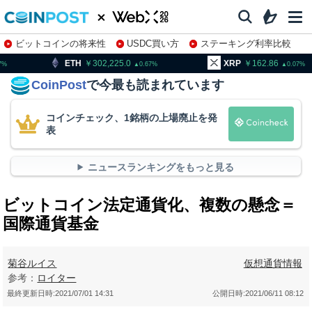
ビットコインの将来性
USDC買い方
ステーキング利率比較
株特集・関連銘柄
302,225.0
XRP
162.86
BNB
0.67
0.07
CoinPost
で今最も読まれています
コインチェック、1銘柄の上場廃止を発
表
ニュースランキングをもっと見る
ビットコイン法定通貨化、複数の懸念＝
国際通貨基金
菊谷ルイス
仮想通貨情報
参考：
ロイター
最終更新日時:
2021/07/01 14:31
公開日時:
2021/06/11 08:12