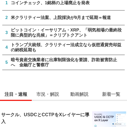
1
コインチェック、1銘柄の上場廃止を発表
2
米クラリティー法案、上院採決が9月まで延期＝報道
ビットコイン・イーサリアム・XRP、「弱気相場の最終段
3
階に典型的な兆候」＝クリプトクアント
トランプ大統領、クラリティー法成立なら仮想通貨売却益
4
の納税延期も
暗号資産交換業者に出庫制限強化を要請、詐欺被害防止
5
へ 金融庁と警察庁
注目・速報
市況・解説
動画解説
新着一覧
サークル、USDCとCCTPをXレイヤーに導
入