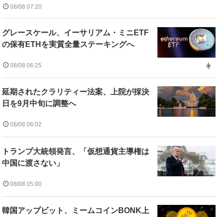
08/08 07:20
グレースケール、イーサリアム・ミニETF
の保有ETHを実質全量ステーキングへ
08/08 06:25
延期されたクラリティー法案、上院が採決
日を9月中旬に調整へ
08/08 06:02
トランプ大統領発言、「仮想通貨主導権は
中国に渡さない」
08/08 05:00
韓国アップビット、ミームコインBONK上