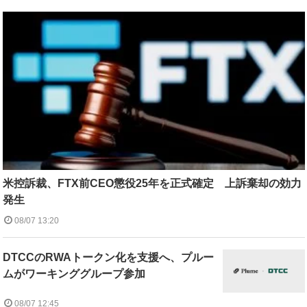
米控訴裁、FTX前CEO懲役25年を正式確定 上訴棄却の効力
発生
08/07 13:20
DTCCのRWAトークン化を支援へ、プルー
ムがワーキンググループ参加
08/07 12:45