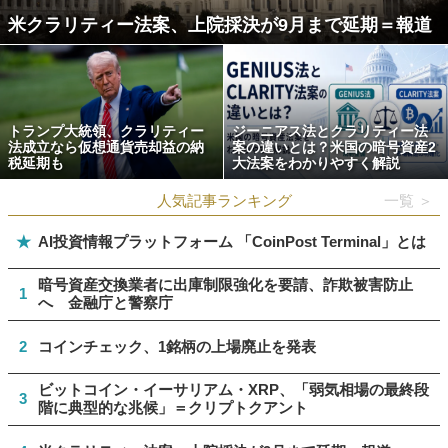
米クラリティー法案、上院採決が9月まで延期＝報道
トランプ大統領、クラリティー
ジーニアス法とクラリティー法
法成立なら仮想通貨売却益の納
案の違いとは？米国の暗号資産2
税延期も
大法案をわかりやすく解説
人気記事ランキング
一覧 ＞
★
AI投資情報プラットフォーム 「CoinPost Terminal」とは
暗号資産交換業者に出庫制限強化を要請、詐欺被害防止
1
へ 金融庁と警察庁
2
コインチェック、1銘柄の上場廃止を発表
ビットコイン・イーサリアム・XRP、「弱気相場の最終段
3
階に典型的な兆候」＝クリプトクアント