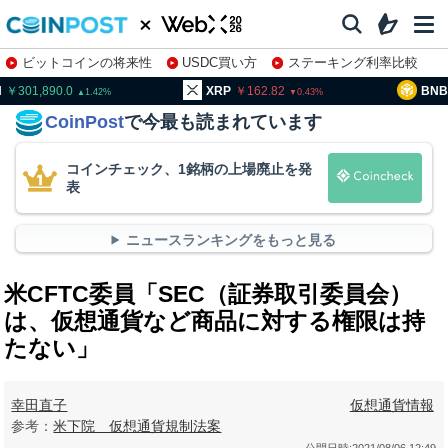
ビットコインの将来性
USDC買い方
ステーキング利率比較
株特集・関連銘柄
01,890.0
XRP
162.82
BNB
93
1.42
0.43
CoinPost
で今最も読まれています
コインチェック、1銘柄の上場廃止を発
表
ニュースランキングをもっと見る
米CFTC委員「SEC（証券取引委員会）
は、仮想通貨など商品に対する権限は持
たない」
幸田直子
仮想通貨情報
参考：
米下院 仮想通貨規制法案
公開日時:
2021/08/06 12:49