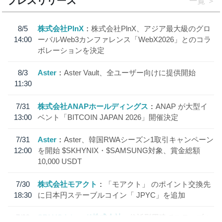
プレスリリース
一覧
8/5
株式会社PlnX
株式会社PlnX、アジア最大級のグロ
14:00
ーバルWeb3カンファレンス「WebX2026」とのコラ
ボレーションを決定
8/3
Aster
Aster Vault、全ユーザー向けに提供開始
11:30
7/31
株式会社ANAPホールディングス
ANAP が大型イ
13:00
ベント「BITCOIN JAPAN 2026」開催決定
7/31
Aster
Aster、韓国RWAシーズン1取引キャンペーン
12:00
を開始 $SKHYNIX・$SAMSUNG対象、賞金総額
10,000 USDT
7/30
株式会社モアクト
「モアクト」 のポイント交換先
18:30
に日本円ステーブルコイン「 JPYC」を追加
7/29
SBI VCトレード株式会社
信託型円建てステーブル