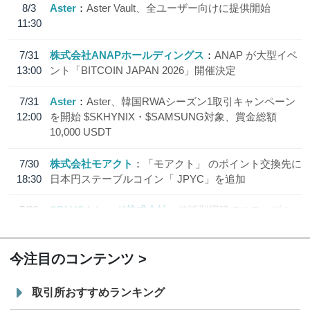
8/3
Aster
Aster Vault、全ユーザー向けに提供開始
11:30
7/31
株式会社ANAPホールディングス
ANAP が大型イベ
13:00
ント「BITCOIN JAPAN 2026」開催決定
7/31
Aster
Aster、韓国RWAシーズン1取引キャンペーン
12:00
を開始 $SKHYNIX・$SAMSUNG対象、賞金総額
10,000 USDT
7/30
株式会社モアクト
「モアクト」 のポイント交換先に
18:30
日本円ステーブルコイン「 JPYC」を追加
7/29
SBI VCトレード株式会社
信託型円建てステーブル
19:30
コイン「JPYSC」徹底解説セミナーを開催
今注目のコンテンツ
取引所おすすめランキング