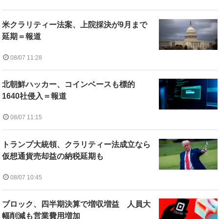
米クラリティー法案、上院採決が9月まで
延期＝報道
08/07 11:28
北朝鮮ハッカー、コインベースも標的
1640社侵入＝報道
08/07 11:15
トランプ大統領、クラリティー法成立なら
仮想通貨売却益の納税延期も
08/07 10:45
ブロック、四半期決算で増収増益 人員大
幅削減も営業費用増加