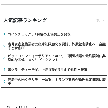
人気記事ランキング
一覧
1
コインチェック、1銘柄の上場廃止を発表
暗号資産交換業者に出庫制限強化を要請、詐欺被害防止へ 金融
2
庁と警察庁
ビットコイン・イーサリアム・XRP、「弱気相場の最終段階に典
3
型的な兆候」＝クリプトクアント
4
米クラリティー法案、上院採決が9月まで延期＝報道
停滞中の米クラリティー法案、トランプ政権が倫理規定協議に着
5
手