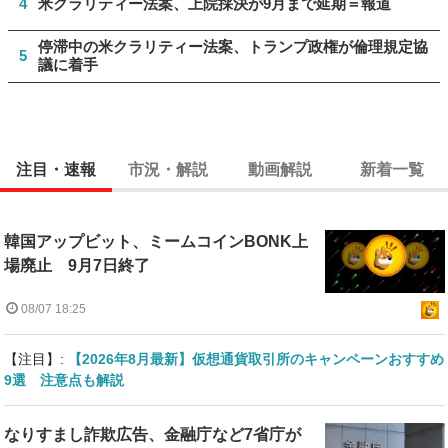
4
米クラリティー法案、上院採決が9月まで延期＝報道
停滞中の米クラリティー法案、トランプ政権が倫理規定協
5
議に着手
注目・速報
市況・解説
動画解説
新着一覧
韓国アップビット、ミームコインBONK上
場廃止 9月7日終了
08/07 18:25
【注目】:
【2026年8月最新】仮想通貨取引所のキャンペーンおすすめ
9選 注意点も解説
なりすまし詐欺広告、金融庁など7省庁が