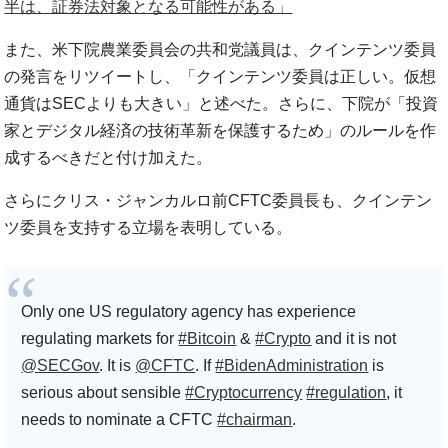
半は、証券法対象となる可能性がある」
また、米下院農業委員会の共和党議員は、クインテンツ委員
の発言をリツイートし、「クインテンツ委員は正しい。仮想
通貨はSECよりも大きい」と述べた。さらに、下院が「投資
家とデジタル経済の技術革新を保護するため」のルールを作
成するべきだと付け加えた。
さらにクリス・ジャンカルロ前CFTC委員長も、クインテン
ツ委員を支持する立場を表明している。
Only one US regulatory agency has experience
regulating markets for
#Bitcoin
&
#Crypto
and it is not
@SECGov
. It is
@CFTC
. If
#BidenAdministration
is
serious about sensible
#Cryptocurrency
#regulation
, it
needs to nominate a CFTC
#chairman
.