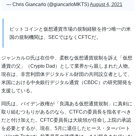
— Chris Giancarlo (@giancarloMKTS)
August 4, 2021
ビットコインと仮想通貨市場の規制経験を持つ唯一の米
国の規制機関は、SECではなくCFTCだ。
ジャンカルロ氏は在任中、柔軟な仮想通貨規制を訴え「仮想
通貨の父」（Crypto Dad）として業界から親しまれた人物。
現在は、非営利団体デジタルドル財団の共同設立者として、
米国における中央銀行デジタル通貨（CBDC）の研究開発を
支援している。
同氏は、バイデン政権が「良識ある仮想通貨規制」に真剣に
取り組むつもりがあるのなら、CTFCの委員長を指名すべき
だと付け加えた。CFTC委員長は大統領が任命し上院の承認
を必要とするが、現在、5月に退任したヒース・ターバート