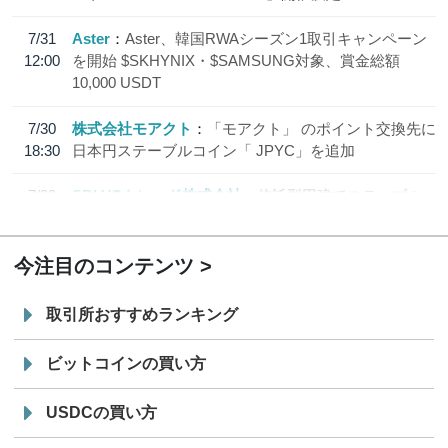
7/31
Aster
Aster、韓国RWAシーズン1取引キャンペーン
12:00
を開始 $SKHYNIX・$SAMSUNG対象、賞金総額
10,000 USDT
7/30
株式会社モアクト
「モアクト」 のポイント交換先に
18:30
日本円ステーブルコイン「 JPYC」を追加
7/29
SBI VCトレード株式会社
信託型円建てステーブル
19:30
コイン「JPYSC」徹底解説セミナーを開催
今注目のコンテンツ
取引所おすすめランキング
ビットコインの買い方
USDCの買い方