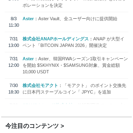
ボレーションを決定
8/3
Aster
Aster Vault、全ユーザー向けに提供開始
11:30
7/31
株式会社ANAPホールディングス
ANAP が大型イ
13:00
ベント「BITCOIN JAPAN 2026」開催決定
7/31
Aster
Aster、韓国RWAシーズン1取引キャンペーン
12:00
を開始 $SKHYNIX・$SAMSUNG対象、賞金総額
10,000 USDT
7/30
株式会社モアクト
「モアクト」 のポイント交換先
18:30
に日本円ステーブルコイン「 JPYC」を追加
7/29
SBI VCトレード株式会社
信託型円建てステーブル
19:30
コイン「JPYSC」徹底解説セミナーを開催
今注目のコンテンツ