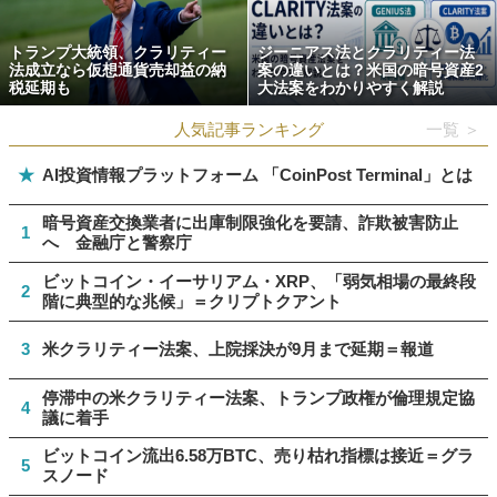
トランプ大統領、クラリティー
ジーニアス法とクラリティー法
法成立なら仮想通貨売却益の納
案の違いとは？米国の暗号資産2
税延期も
大法案をわかりやすく解説
人気記事ランキング
一覧 ＞
★
AI投資情報プラットフォーム 「CoinPost Terminal」とは
暗号資産交換業者に出庫制限強化を要請、詐欺被害防止
1
へ 金融庁と警察庁
ビットコイン・イーサリアム・XRP、「弱気相場の最終段
2
階に典型的な兆候」＝クリプトクアント
3
米クラリティー法案、上院採決が9月まで延期＝報道
停滞中の米クラリティー法案、トランプ政権が倫理規定協
4
議に着手
ビットコイン流出6.58万BTC、売り枯れ指標は接近＝グラ
5
スノード