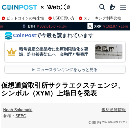
ビットコインの将来性
USDC買い方
ステーキング利率比較
株特集・関連銘柄
302,015.0
XRP
162.87
BNB
0.12
1.94
CoinPost
で今最も読まれています
暗号資産交換業者に出庫制限強化を要
請、詐欺被害防止へ 金融庁と警察庁
ニュースランキングをもっと見る
仮想通貨取引所サクラエクスチェンジ、
シンボル（XYM）上場日を発表
Noah Sakamaki
仮想通貨情報
参考：
SEBC
公開日時:
2021/09/09 19:20