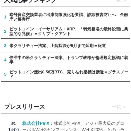
人気記事ランキング
一覧
暗号資産交換業者に出庫制限強化を要請、詐欺被害防止へ 金融
1
庁と警察庁
ビットコイン・イーサリアム・XRP、「弱気相場の最終段階に典
2
型的な兆候」＝クリプトクアント
3
米クラリティー法案、上院採決が9月まで延期＝報道
停滞中の米クラリティー法案、トランプ政権が倫理規定協議に着
4
手
ビットコイン流出6.58万BTC、売り枯れ指標は接近＝グラスノー
5
ド
プレスリリース
一覧
8/5
株式会社PlnX
株式会社PlnX、アジア最大級のグロ
14:00
ーバルWeb3カンファレンス「WebX2026」とのコラ