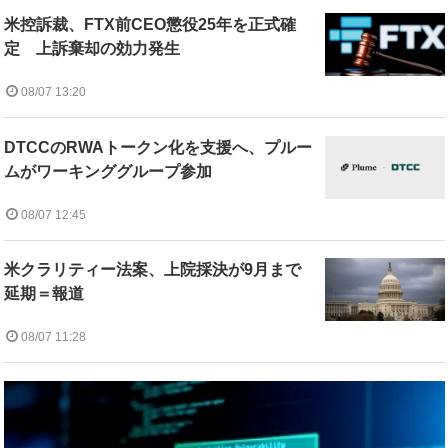
米控訴裁、FTX前CEO懲役25年を正式確
定 上訴棄却の効力発生
08/07 13:20
DTCCのRWAトークン化を支援へ、プルー
ムがワーキンググループ参加
08/07 12:45
米クラリティー法案、上院採決が9月まで
延期＝報道
08/07 11:28