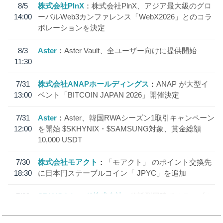
8/5
株式会社PlnX
株式会社PlnX、アジア最大級のグロ
14:00
ーバルWeb3カンファレンス「WebX2026」とのコラ
ボレーションを決定
8/3
Aster
Aster Vault、全ユーザー向けに提供開始
11:30
7/31
株式会社ANAPホールディングス
ANAP が大型イ
13:00
ベント「BITCOIN JAPAN 2026」開催決定
7/31
Aster
Aster、韓国RWAシーズン1取引キャンペーン
12:00
を開始 $SKHYNIX・$SAMSUNG対象、賞金総額
10,000 USDT
7/30
株式会社モアクト
「モアクト」 のポイント交換先
18:30
に日本円ステーブルコイン「 JPYC」を追加
7/29
SBI VCトレード株式会社
信託型円建てステーブル
19:30
コイン「JPYSC」徹底解説セミナーを開催