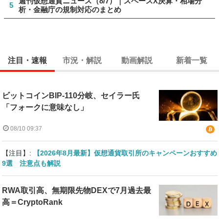
週刊仮想通貨ニュース（8/7）｜スペースX決算・相場分
5
析・金融庁の規制対応のまとめ
注目・速報
市況・解説
動画解説
新着一覧
ビットコインBIP-110分岐、セイラー氏
「フォークに意味なし」
08/10 09:37
【注目】:
【2026年8月最新】仮想通貨取引所のキャンペーンおすすめ
9選 注意点も解説
RWA取引高、無期限先物DEXで7月過去最
高＝CryptoRank