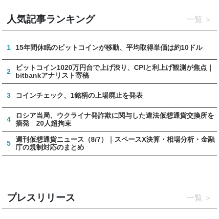
人気記事ランキング
一覧
1
15年間休眠のビットコインが移動、平均取得単価は約10ドル
ビットコイン1020万円台で上げ渋り、CPIと利上げ観測が焦点｜
2
bitbankアナリスト寄稿
3
コインチェック、1銘柄の上場廃止を発表
ロシア当局、ウクライナ発詐欺に関与した違法仮想通貨交換所を
4
摘発 20人超拘束
週刊仮想通貨ニュース（8/7）｜スペースX決算・相場分析・金融
5
庁の規制対応のまとめ
プレスリリース
一覧