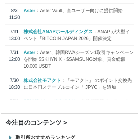
8/3
Aster
Aster Vault、全ユーザー向けに提供開始
11:30
7/31
株式会社ANAPホールディングス
ANAP が大型イ
13:00
ベント「BITCOIN JAPAN 2026」開催決定
7/31
Aster
Aster、韓国RWAシーズン1取引キャンペーン
12:00
を開始 $SKHYNIX・$SAMSUNG対象、賞金総額
10,000 USDT
7/30
株式会社モアクト
「モアクト」 のポイント交換先
18:30
に日本円ステーブルコイン「 JPYC」を追加
7/29
SBI VCトレード株式会社
信託型円建てステーブル
19:30
コイン「JPYSC」徹底解説セミナーを開催
今注目のコンテンツ
取引所おすすめランキング