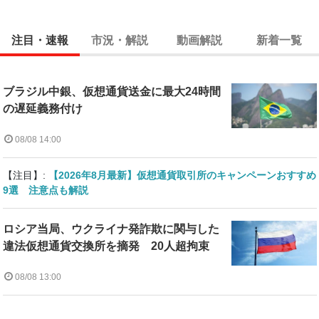
注目・速報
市況・解説
動画解説
新着一覧
ブラジル中銀、仮想通貨送金に最大24時間
の遅延義務付け
08/08 14:00
【注目】:
【2026年8月最新】仮想通貨取引所のキャンペーンおすすめ
9選 注意点も解説
ロシア当局、ウクライナ発詐欺に関与した
違法仮想通貨交換所を摘発 20人超拘束
08/08 13:00