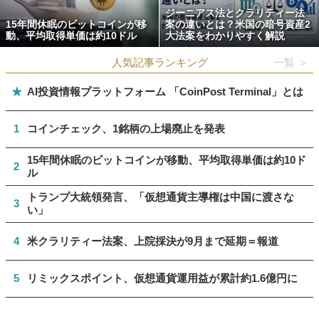
ジーニアス法とクラリティー法
15年間休眠のビットコインが移
案の違いとは？米国の暗号資産2
動、平均取得単価は約10ドル
大法案をわかりやすく解説
人気記事ランキング
一覧 ＞
★
AI投資情報プラットフォーム 「CoinPost Terminal」とは
1
コインチェック、1銘柄の上場廃止を発表
15年間休眠のビットコインが移動、平均取得単価は約10ド
2
ル
トランプ大統領発言、「仮想通貨主導権は中国に渡さな
3
い」
4
米クラリティー法案、上院採決が9月まで延期＝報道
5
リミックスポイント、仮想通貨運用益が累計約1.6億円に