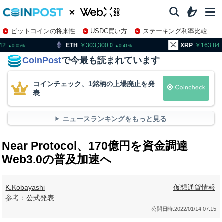
ビットコインの将来性
USDC買い方
ステーキング利率比較
株特集・関連銘柄
H
303,300.0
XRP
163.84
BN
0.41
0.5
CoinPost
で今最も読まれています
コインチェック、1銘柄の上場廃止を発
表
ニュースランキングをもっと見る
Near Protocol、170億円を資金調達
Web3.0の普及加速へ
K.Kobayashi
仮想通貨情報
参考：
公式発表
公開日時:
2022/01/14 07:15