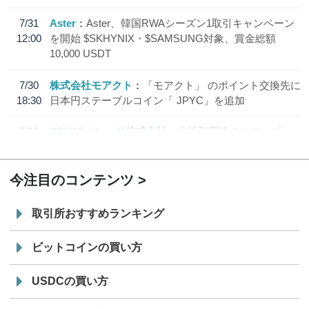
7/31
Aster
Aster、韓国RWAシーズン1取引キャンペーン
12:00
を開始 $SKHYNIX・$SAMSUNG対象、賞金総額
10,000 USDT
7/30
株式会社モアクト
「モアクト」 のポイント交換先に
18:30
日本円ステーブルコイン「 JPYC」を追加
7/29
SBI VCトレード株式会社
信託型円建てステーブル
19:30
コイン「JPYSC」徹底解説セミナーを開催
今注目のコンテンツ
取引所おすすめランキング
ビットコインの買い方
USDCの買い方