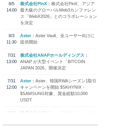
8/5
株式会社PlnX
株式会社PlnX、アジア
14:00
最大級のグローバルWeb3カンファレン
ス「WebX2026」とのコラボレーション
を決定
8/3
Aster
Aster Vault、全ユーザー向けに
11:30
提供開始
7/31
株式会社ANAPホールディングス
13:00
ANAP が大型イベント「BITCOIN
JAPAN 2026」開催決定
7/31
Aster
Aster、韓国RWAシーズン1取引
12:00
キャンペーンを開始 $SKHYNIX・
$SAMSUNG対象、賞金総額10,000
USDT
7/30
株式会社モアクト
「モアクト」 のポ
18:30
イント交換先に日本円ステーブルコイン
「 JPYC」を追加