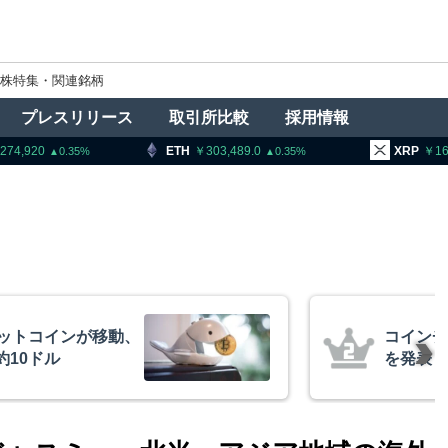
株特集・関連銘柄
プレスリリース
取引所比較
採用情報
ETH
303,489.0
XRP
164.71
0.35
1.63
、1銘柄の上場廃止
トランプ
導権は中