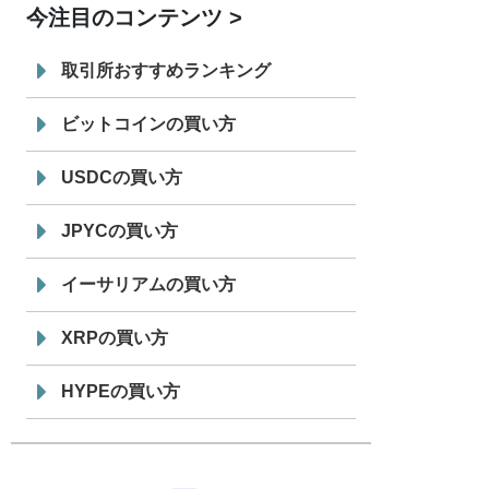
今注目のコンテンツ
7/29
SBI VCトレード株式会社
信託型円建
19:30
てステーブルコイン「JPYSC」徹底解
取引所おすすめランキング
説セミナーを開催
ビットコインの買い方
USDCの買い方
JPYCの買い方
イーサリアムの買い方
XRPの買い方
HYPEの買い方