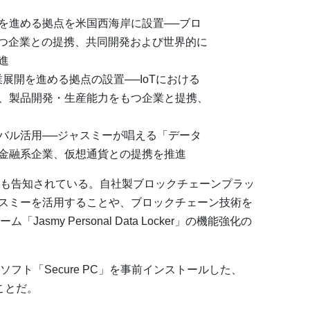
を進める拠点を米国西海岸に設置──ブロ
持つ企業との提携、共同開発および世界的に
進
展開を進める拠点の設置──IoTにおける
、製品開発・生産能力をもつ企業と提携、
バル活用──ジャスミーが唱える「データ
金融系企業、仮想通貨との提携を推進
も告知されている。自社製ブロックチェーンプラッ
」でジャスミーを活用することや、ブロックチェーン技術を
smy Personal Data Locker」の機能強化の
フト「Secure PC」を事前インストールした、
ことだ。