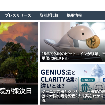
プレスリリース
取引所比較
採用情報
15年間休眠のビットコインが移動、
単価は約10ドル
院が採決日
ジーニアス法とクラリティー法案の
は？米国の暗号資産2大法案をわかり
説