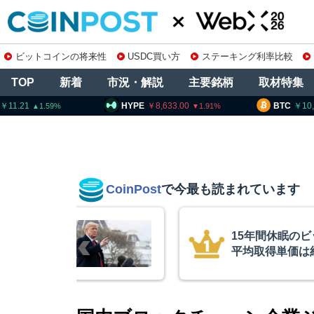
ビットコインの将来性
USDC買い方
ステーキング利率比較
TOP
新着
市況・解説
主要銘柄
取材特集
HYPE
8,633.00
BTC
10,274,920
1.91
0.35
CoinPost
で今最も読まれています
インが移動、
コインチェック
ル
を発表