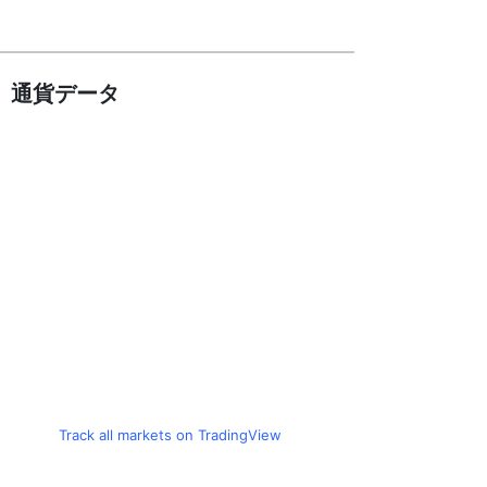
リミックスポイント、仮想通貨運用益が累計
5
約1.6億円に
通貨データ
Track all markets on TradingView