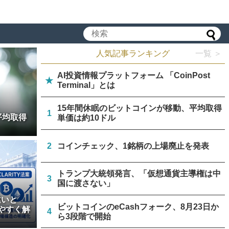
人気記事ランキング
一覧 ＞
AI投資情報プラットフォーム 「CoinPost
★
Terminal」とは
15年間休眠のビットコインが移動、平均取得
1
平均取得
単価は約10ドル
2
コインチェック、1銘柄の上場廃止を発表
トランプ大統領発言、「仮想通貨主導権は中
3
国に渡さない」
違いと
ビットコインのeCashフォーク、8月23日か
やすく解
4
ら3段階で開始