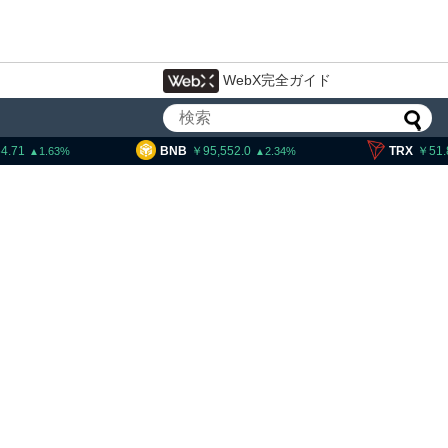
WebX完全ガイド
BNB
95,552.0
TRX
51.86
S
2.34
0.34
大統領発言、「仮想通貨主
国に渡さない」