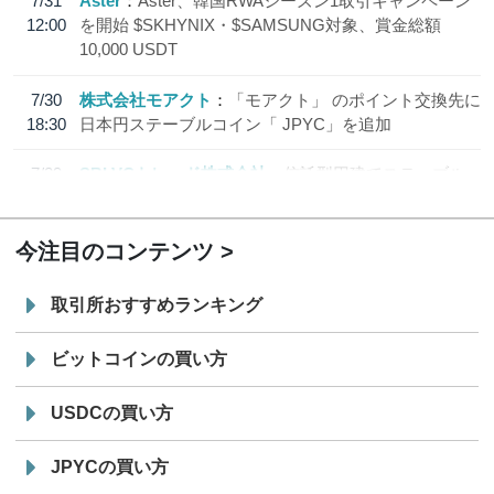
7/31
Aster
Aster、韓国RWAシーズン1取引キャンペーン
12:00
を開始 $SKHYNIX・$SAMSUNG対象、賞金総額
10,000 USDT
7/30
株式会社モアクト
「モアクト」 のポイント交換先に
18:30
日本円ステーブルコイン「 JPYC」を追加
7/29
SBI VCトレード株式会社
信託型円建てステーブル
19:30
コイン「JPYSC」徹底解説セミナーを開催
今注目のコンテンツ
取引所おすすめランキング
ビットコインの買い方
USDCの買い方
JPYCの買い方