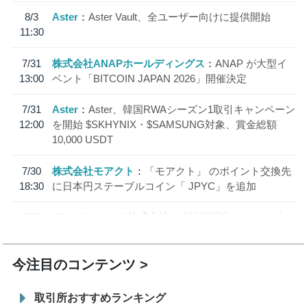
8/3
Aster
Aster Vault、全ユーザー向けに提供開始
11:30
7/31
株式会社ANAPホールディングス
ANAP が大型イ
13:00
ベント「BITCOIN JAPAN 2026」開催決定
7/31
Aster
Aster、韓国RWAシーズン1取引キャンペーン
12:00
を開始 $SKHYNIX・$SAMSUNG対象、賞金総額
10,000 USDT
7/30
株式会社モアクト
「モアクト」 のポイント交換先
18:30
に日本円ステーブルコイン「 JPYC」を追加
7/29
SBI VCトレード株式会社
信託型円建てステーブル
19:30
コイン「JPYSC」徹底解説セミナーを開催
今注目のコンテンツ
取引所おすすめランキング