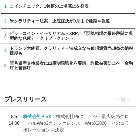
1
コインチェック、1銘柄の上場廃止を発表
2
米クラリティー法案、上院採決が9月まで延期＝報道
ビットコイン・イーサリアム・XRP、「弱気相場の最終段階に典
3
型的な兆候」＝クリプトクアント
トランプ大統領、クラリティー法成立なら仮想通貨売却益の納税
4
延期も
暗号資産交換業者に出庫制限強化を要請、詐欺被害防止へ 金融
5
庁と警察庁
プレスリリース
一覧
8/5
株式会社PlnX
株式会社PlnX、アジア最大級のグロ
14:00
ーバルWeb3カンファレンス「WebX2026」とのコラ
ボレーションを決定