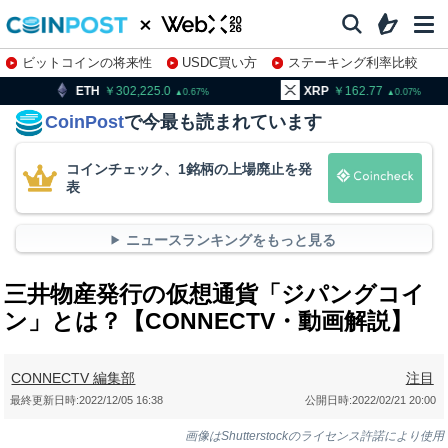
ビットコインの将来性
USDC買い方
ステーキング利率比較
株特集・関連銘柄
302,225.0
XRP
162.77
BNB
0.67
0.07
CoinPost
で今最も読まれています
コインチェック、1銘柄の上場廃止を発
表
ニュースランキングをもっと見る
三井物産発行の仮想通貨「ジパングコイ
ン」とは？【CONNECTV・動画解説】
CONNECTV 編集部
注目
最終更新日時:
2022/12/05 16:38
公開日時:
2022/02/21 20:00
画像はShutterstockのライセンス許諾により使用