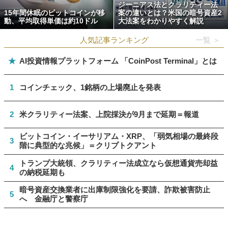
ジーニアス法とクラリティー法
15年間休眠のビットコインが移
案の違いとは？米国の暗号資産2
動、平均取得単価は約10ドル
大法案をわかりやすく解説
人気記事ランキング
一覧 ＞
★
AI投資情報プラットフォーム 「CoinPost Terminal」とは
1
コインチェック、1銘柄の上場廃止を発表
2
米クラリティー法案、上院採決が9月まで延期＝報道
ビットコイン・イーサリアム・XRP、「弱気相場の最終段
3
階に典型的な兆候」＝クリプトクアント
トランプ大統領、クラリティー法成立なら仮想通貨売却益
4
の納税延期も
暗号資産交換業者に出庫制限強化を要請、詐欺被害防止
5
へ 金融庁と警察庁