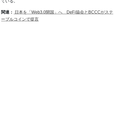
ている。
関連：
日本を「Web3.0開国」へ DeFi協会とBCCCがステ
ーブルコインで提言