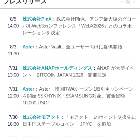
プレスリリース
一覧
8/5
株式会社PlnX
株式会社PlnX、アジア最大級のグロー
14:00
バルWeb3カンファレンス「WebX2026」とのコラボ
レーションを決定
8/3
Aster
Aster Vault、全ユーザー向けに提供開始
11:30
7/31
株式会社ANAPホールディングス
ANAP が大型イベ
13:00
ント「BITCOIN JAPAN 2026」開催決定
7/31
Aster
Aster、韓国RWAシーズン1取引キャンペーン
12:00
を開始 $SKHYNIX・$SAMSUNG対象、賞金総額
10,000 USDT
7/30
株式会社モアクト
「モアクト」 のポイント交換先に
18:30
日本円ステーブルコイン「 JPYC」を追加
7/29
SBI VCトレード株式会社
信託型円建てステーブル