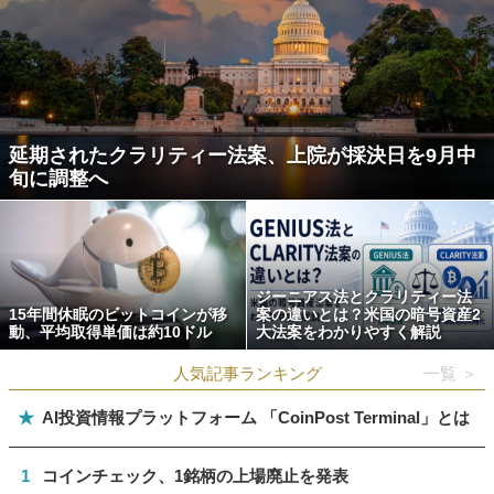
延期されたクラリティー法案、上院が採決日を9月中
旬に調整へ
ジーニアス法とクラリティー法
15年間休眠のビットコインが移
案の違いとは？米国の暗号資産2
動、平均取得単価は約10ドル
大法案をわかりやすく解説
人気記事ランキング
一覧 ＞
★
AI投資情報プラットフォーム 「CoinPost Terminal」とは
1
コインチェック、1銘柄の上場廃止を発表