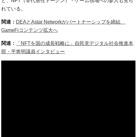
ど、NFT（非代替性トークン）・ゲーム領域への参入も見ら
れている。
関連：
DEAとAstar Networkがパートナーシップを締結
GameFiコンテンツ拡大へ
関連：
「NFTを国の成長戦略に」自民党デジタル社会推進本
部・平将明議員インタビュー