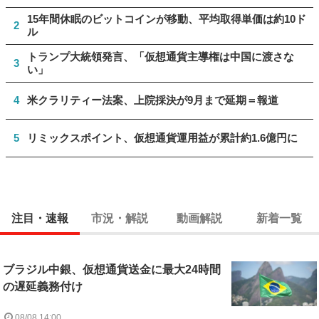
15年間休眠のビットコインが移動、平均取得単価は約10ド
2
ル
トランプ大統領発言、「仮想通貨主導権は中国に渡さな
3
い」
4
米クラリティー法案、上院採決が9月まで延期＝報道
5
リミックスポイント、仮想通貨運用益が累計約1.6億円に
注目・速報
市況・解説
動画解説
新着一覧
ブラジル中銀、仮想通貨送金に最大24時間
の遅延義務付け
08/08 14:00