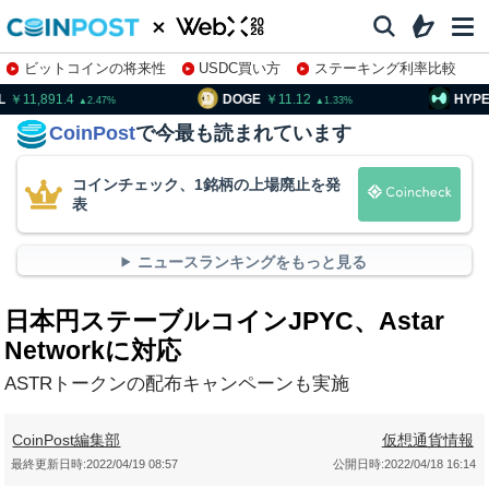
ビットコインの将来性
USDC買い方
ステーキング利率比較
株特集・関連銘柄
1,891.4
DOGE
11.12
HYPE
8
2.47
1.33
CoinPost
で今最も読まれています
コインチェック、1銘柄の上場廃止を発
表
ニュースランキングをもっと見る
日本円ステーブルコインJPYC、Astar
Networkに対応
ASTRトークンの配布キャンペーンも実施
CoinPost編集部
仮想通貨情報
最終更新日時:
2022/04/19 08:57
公開日時:
2022/04/18 16:14