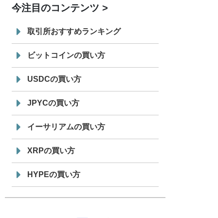
今注目のコンテンツ
7/29
SBI VCトレード株式会社
信託型円建
19:30
てステーブルコイン「JPYSC」徹底解
取引所おすすめランキング
説セミナーを開催
ビットコインの買い方
USDCの買い方
JPYCの買い方
イーサリアムの買い方
XRPの買い方
HYPEの買い方