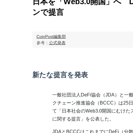
日本を「Web3.0開国」へ 
ンで提言
CoinPost編集部
参考：
公式発表
新たな提言を発表
一般社団法人DeFi協会（JDA）と一
クチェーン推進協会（BCCC）は25
て「日本社会のWeb3.0開国にむけ
に関する提言」を公表した。
JDAとBCCCはこれまでにDeFi（