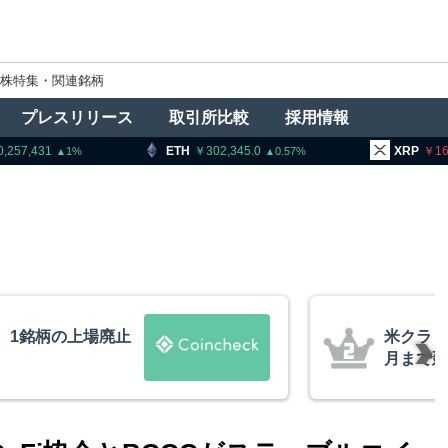
株特集・関連銘柄
プレスリリース
取引所比較
採用情報
ETH
302,345.0
XRP
161.89
0.57
0.84
クラリティー法案、上院採決が9
まで延期＝報道