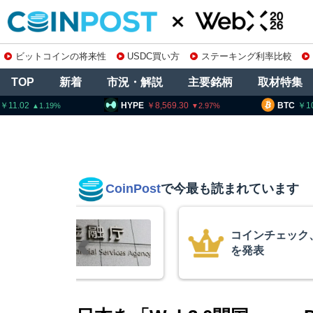
ビットコインの将来性
USDC買い方
ステーキング利率比較
TOP
新着
市況・解説
主要銘柄
取材特集
HYPE
8,569.30
BTC
10,257,431
2.97
1
CoinPost
で今最も読まれています
ック、1銘柄の上場廃止
米
月