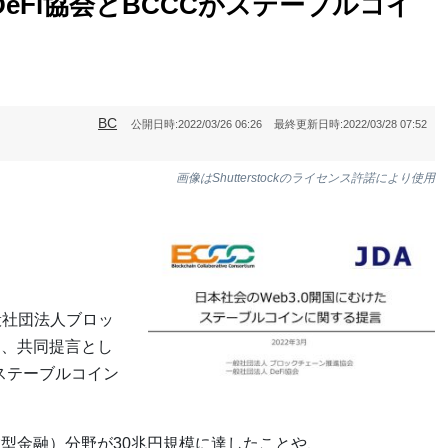
DeFi協会とBCCCがステーブルコイ
BC
公開日時:
2022/03/26 06:26
最終更新日時:
2022/03/28 07:52
画像はShutterstockのライセンス許諾により使用
般社団法人ブロッ
日、共同提言とし
たステーブルコイン
分散型金融）分野が30兆円規模に達したことや、