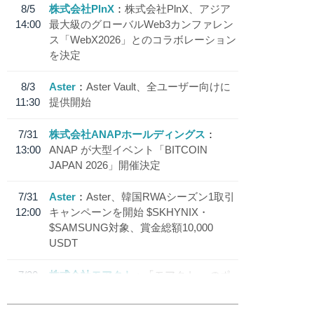
8/5
株式会社PlnX
株式会社PlnX、アジア
14:00
最大級のグローバルWeb3カンファレン
ス「WebX2026」とのコラボレーション
を決定
8/3
Aster
Aster Vault、全ユーザー向けに
11:30
提供開始
7/31
株式会社ANAPホールディングス
13:00
ANAP が大型イベント「BITCOIN
JAPAN 2026」開催決定
7/31
Aster
Aster、韓国RWAシーズン1取引
12:00
キャンペーンを開始 $SKHYNIX・
$SAMSUNG対象、賞金総額10,000
USDT
7/30
株式会社モアクト
「モアクト」 のポ
18:30
イント交換先に日本円ステーブルコイン
「 JPYC」を追加