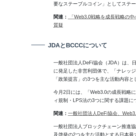
要なステーブルコイン」としてステー
関連：
「Web3.0戦略を成長戦略
質疑
JDAとBCCCについて
一般社団法人DeFi協会（JDA）は、
に発足した非営利団体で、「ナレッジ
「政策提言」の3つを主な活動内容と
今月2日には、「Web3.0の成長戦
ィ規制・LPS法の3つに関する課題
関連：
一般社団法人DeFi協会、Web
一般社団法人ブロックチェーン推進協
及啓発の2つを主な活動とする日本最