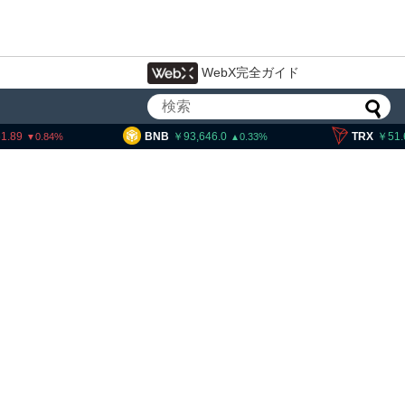
WebX完全ガイド
BNB
93,646.0
TRX
51.65
0.33
0.17
暗号資産交換業者に出庫制限強化を
要請、詐欺被害防止へ 金融庁と警
察庁