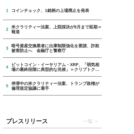
1
コインチェック、1銘柄の上場廃止を発表
米クラリティー法案、上院採決が9月まで延期＝
2
報道
暗号資産交換業者に出庫制限強化を要請、詐欺
3
被害防止へ 金融庁と警察庁
ビットコイン・イーサリアム・XRP、「弱気相
4
場の最終段階に典型的な兆候」＝クリプトクア
ント
停滞中の米クラリティー法案、トランプ政権が
5
倫理規定協議に着手
プレスリリース
一覧