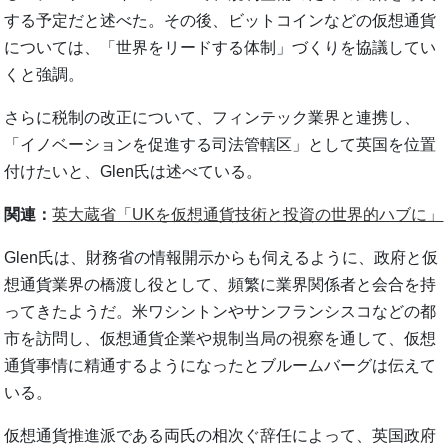
する予定だと述べた。その後、ビットコインなどの仮想通貨
については、「世界をリードする体制」づくりを協議してい
くと強調。
さらに税制の改正について、フィンテック業界と連携し、
「イノベーションを促進する司法管轄区」として英国を位置
付けたいと、Glen氏は述べている。
関連：
英大蔵省「UKを仮想通貨技術と投資の世界的ハブに」
Glen氏は、財務省の情報開示からも伺えるように、政府と仮
想通貨業界の橋渡し役として、頻繁に業界関係者と会合を持
ってきたようだ。米ワシントンやサンフランシスコなどの都
市を訪問し、仮想通貨企業や規制当局の視察を通して、仮想
通貨事情に精通するようになったとブルームバーグは伝えて
いる。
仮想通貨推進派である両氏の相次ぐ辞任によって、英国政府