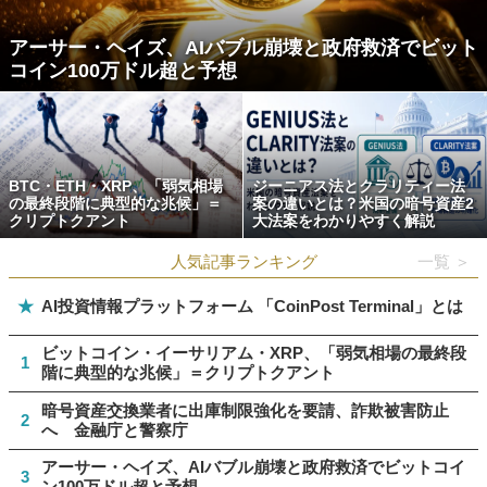
アーサー・ヘイズ、AIバブル崩壊と政府救済でビット
コイン100万ドル超と予想
BTC・ETH・XRP、「弱気相場
ジーニアス法とクラリティー法
の最終段階に典型的な兆候」＝
案の違いとは？米国の暗号資産2
クリプトクアント
大法案をわかりやすく解説
人気記事ランキング
一覧 ＞
★
AI投資情報プラットフォーム 「CoinPost Terminal」とは
ビットコイン・イーサリアム・XRP、「弱気相場の最終段
1
階に典型的な兆候」＝クリプトクアント
暗号資産交換業者に出庫制限強化を要請、詐欺被害防止
2
へ 金融庁と警察庁
アーサー・ヘイズ、AIバブル崩壊と政府救済でビットコイ
3
ン100万ドル超と予想