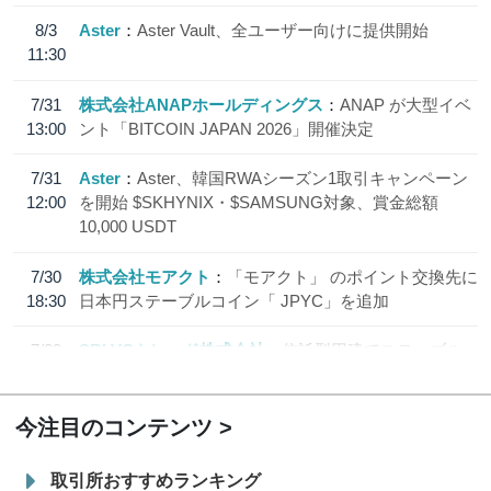
8/3
Aster
Aster Vault、全ユーザー向けに提供開始
11:30
7/31
株式会社ANAPホールディングス
ANAP が大型イベ
13:00
ント「BITCOIN JAPAN 2026」開催決定
7/31
Aster
Aster、韓国RWAシーズン1取引キャンペーン
12:00
を開始 $SKHYNIX・$SAMSUNG対象、賞金総額
10,000 USDT
7/30
株式会社モアクト
「モアクト」 のポイント交換先に
18:30
日本円ステーブルコイン「 JPYC」を追加
7/29
SBI VCトレード株式会社
信託型円建てステーブル
19:30
コイン「JPYSC」徹底解説セミナーを開催
今注目のコンテンツ
取引所おすすめランキング