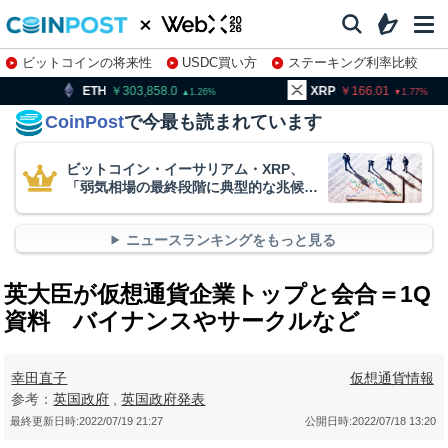
ビットコインの将来性
USDC買い方
ステーキング利率比較
株特集・関連銘柄
303,858.0
XRP
166.01
BNB
1.26
1.77
CoinPost
で今最も読まれています
ビットコイン・イーサリアム・XRP、
「弱気相場の最終段階に典型的な兆候」
＝クリプトクアント
ニュースランキングをもっと見る
英大臣が仮想通貨企業トップと会合＝1Q
資料 バイナンスやサークルなど
幸田直子
仮想通貨情報
参考：
英国政府
,
英国政府発表
最終更新日時:
2022/07/19 21:27
公開日時:
2022/07/18 13:20