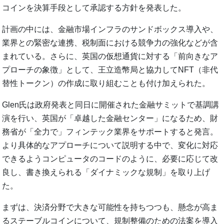
コインを決算手段として承認する方針を発表した。
計画の中には、金融市場インフラのサンドボックス導入や、
業界との緊密な連携、税制面における競争力の強化などが含
まれている。さらに、英国の仮想通貨に対する「前向きなア
プローチの象徴」として、王立造幣局と協力してNFT（非代
替性トークン）の作成に取り組むことも付け加えられた。
Glen氏は政府発表と同日に開催された金融サミットで基調講
演を行い、英国が「卓越した金融センター」になるため、財
務省が「全力で」フィンテック業界をサポートすると発言。
より具体的なアプローチについて説明する中で、変化に対応
できるようコンピュータのコードのように、必要に応じて改
良し、書き換えられる「ダイナミックな規制」を取り上げ
た。
まずは、決済分野で大きな可能性を持ちつつも、懸念が高ま
るステーブルコインについて、規制整備のための法案を導入