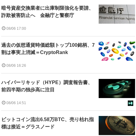
暗号資産交換業者に出庫制限強化を要請、
詐欺被害防止へ 金融庁と警察庁
08/06 17:00
過去の仮想通貨時価総額トップ100銘柄、7
割は事実上消滅＝CryptoRank
08/06 16:26
ハイパーリキッド（HYPE）調査報告書、
前四半期の独歩高に注目
08/06 14:51
ビットコイン流出6.58万BTC、売り枯れ指
標は接近＝グラスノード