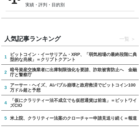
実績・評判・目的別
人気記事ランキング
一覧
ビットコイン・イーサリアム・XRP、「弱気相場の最終段階に典
1
型的な兆候」＝クリプトクアント
暗号資産交換業者に出庫制限強化を要請、詐欺被害防止へ 金融
2
庁と警察庁
アーサー・ヘイズ、AIバブル崩壊と政府救済でビットコイン100
3
万ドル超と予想
「仮にクラリティー法不成立でも仮想通貨は前進」＝ビットワイ
4
ズCIO
5
米上院、クラリティー法案のクローチャー申請見送り続く＝報道