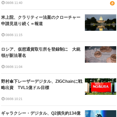
08/06 11:40
米上院、クラリティー法案のクローチャー
申請見送り続く＝報道
08/06 11:15
ロシア、仮想通貨取引所を登録制に 大統
領が新法署名
08/06 11:04
野村傘下レーザーデジタル、ZIGChainに戦
略出資 TVL1億ドル目標
08/06 10:21
ギャラクシー・デジタル、Q2損失約134億