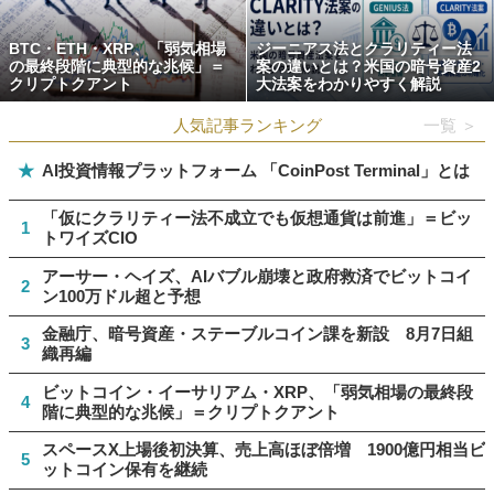
BTC・ETH・XRP、「弱気相場
ジーニアス法とクラリティー法
の最終段階に典型的な兆候」＝
案の違いとは？米国の暗号資産2
クリプトクアント
大法案をわかりやすく解説
人気記事ランキング
一覧 ＞
★
AI投資情報プラットフォーム 「CoinPost Terminal」とは
「仮にクラリティー法不成立でも仮想通貨は前進」＝ビッ
1
トワイズCIO
アーサー・ヘイズ、AIバブル崩壊と政府救済でビットコイ
2
ン100万ドル超と予想
金融庁、暗号資産・ステーブルコイン課を新設 8月7日組
3
織再編
ビットコイン・イーサリアム・XRP、「弱気相場の最終段
4
階に典型的な兆候」＝クリプトクアント
スペースX上場後初決算、売上高ほぼ倍増 1900億円相当ビ
5
ットコイン保有を継続