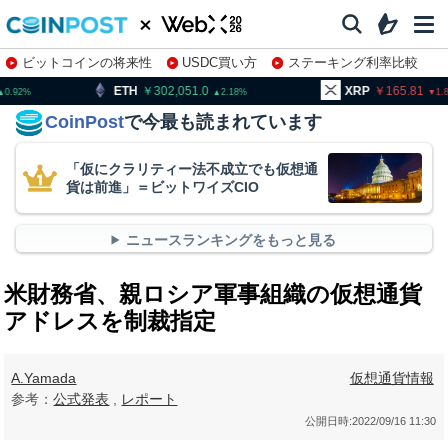
ビットコインの将来性
USDC買い方
ステーキング利率比較
株特集・関連銘柄
302,051.0
XRP
165.81
BNB
2.18
1.8
CoinPost
で今最も読まれています
「仮にクラリティー法不成立でも仮想通
貨は前進」＝ビットワイズCIO
ニュースランキングをもっと見る
米財務省、親ロシア軍事組織の仮想通貨
アドレスを制裁指定
A.Yamada
仮想通貨情報
参考：
公式発表
,
レポート
公開日時:
2022/09/16 11:30