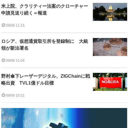
米上院、クラリティー法案のクローチャー
申請見送り続く＝報道
08/06 11:15
ロシア、仮想通貨取引所を登録制に 大統
領が新法署名
08/06 11:04
野村傘下レーザーデジタル、ZIGChainに戦
略出資 TVL1億ドル目標
08/06 10:21