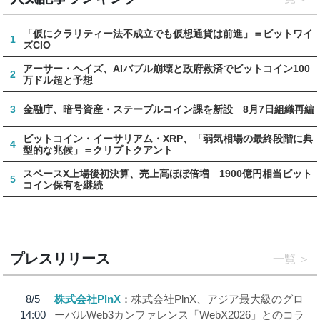
「仮にクラリティー法不成立でも仮想通貨は前進」＝ビットワイ
1
ズCIO
アーサー・ヘイズ、AIバブル崩壊と政府救済でビットコイン100
2
万ドル超と予想
3
金融庁、暗号資産・ステーブルコイン課を新設 8月7日組織再編
ビットコイン・イーサリアム・XRP、「弱気相場の最終段階に典
4
型的な兆候」＝クリプトクアント
スペースX上場後初決算、売上高ほぼ倍増 1900億円相当ビット
5
コイン保有を継続
プレスリリース
一覧
8/5
株式会社PlnX
株式会社PlnX、アジア最大級のグロ
14:00
ーバルWeb3カンファレンス「WebX2026」とのコラ