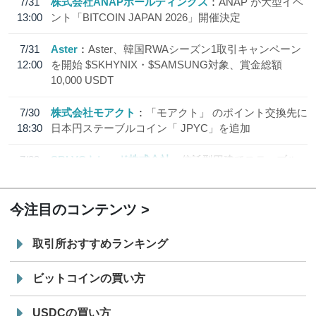
7/31
株式会社ANAPホールディングス
ANAP が大型イベ
13:00
ント「BITCOIN JAPAN 2026」開催決定
7/31
Aster
Aster、韓国RWAシーズン1取引キャンペーン
12:00
を開始 $SKHYNIX・$SAMSUNG対象、賞金総額
10,000 USDT
7/30
株式会社モアクト
「モアクト」 のポイント交換先に
18:30
日本円ステーブルコイン「 JPYC」を追加
7/29
SBI VCトレード株式会社
信託型円建てステーブル
19:30
コイン「JPYSC」徹底解説セミナーを開催
今注目のコンテンツ
取引所おすすめランキング
ビットコインの買い方
USDCの買い方