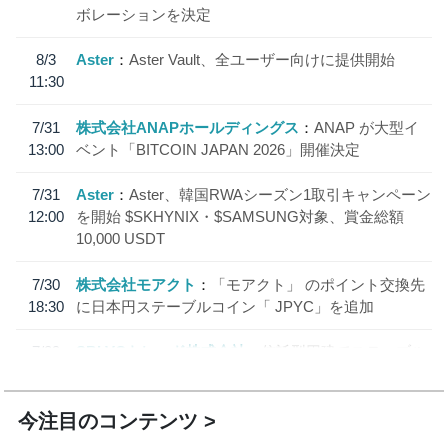
ボレーションを決定
8/3
Aster
Aster Vault、全ユーザー向けに提供開始
11:30
7/31
株式会社ANAPホールディングス
ANAP が大型イ
13:00
ベント「BITCOIN JAPAN 2026」開催決定
7/31
Aster
Aster、韓国RWAシーズン1取引キャンペーン
12:00
を開始 $SKHYNIX・$SAMSUNG対象、賞金総額
10,000 USDT
7/30
株式会社モアクト
「モアクト」 のポイント交換先
18:30
に日本円ステーブルコイン「 JPYC」を追加
7/29
SBI VCトレード株式会社
信託型円建てステーブル
19:30
コイン「JPYSC」徹底解説セミナーを開催
今注目のコンテンツ