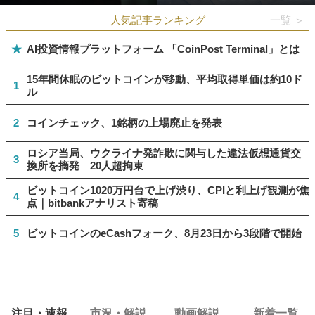
人気記事ランキング
一覧 ＞
★
AI投資情報プラットフォーム 「CoinPost Terminal」とは
15年間休眠のビットコインが移動、平均取得単価は約10ド
1
ル
2
コインチェック、1銘柄の上場廃止を発表
ロシア当局、ウクライナ発詐欺に関与した違法仮想通貨交
3
換所を摘発 20人超拘束
ビットコイン1020万円台で上げ渋り、CPIと利上げ観測が焦
4
点｜bitbankアナリスト寄稿
5
ビットコインのeCashフォーク、8月23日から3段階で開始
注目・速報
市況・解説
動画解説
新着一覧