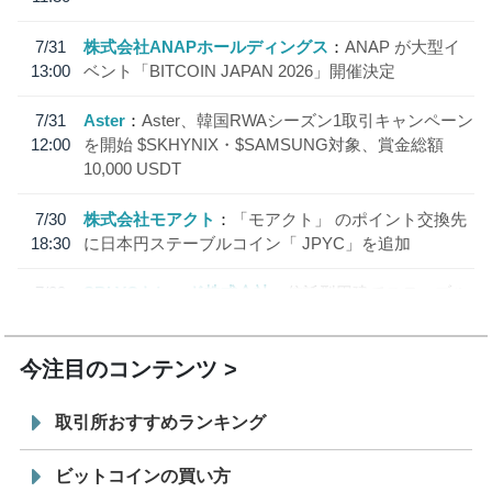
7/31
株式会社ANAPホールディングス
ANAP が大型イ
13:00
ベント「BITCOIN JAPAN 2026」開催決定
7/31
Aster
Aster、韓国RWAシーズン1取引キャンペーン
12:00
を開始 $SKHYNIX・$SAMSUNG対象、賞金総額
10,000 USDT
7/30
株式会社モアクト
「モアクト」 のポイント交換先
18:30
に日本円ステーブルコイン「 JPYC」を追加
7/29
SBI VCトレード株式会社
信託型円建てステーブル
19:30
コイン「JPYSC」徹底解説セミナーを開催
今注目のコンテンツ
取引所おすすめランキング
ビットコインの買い方