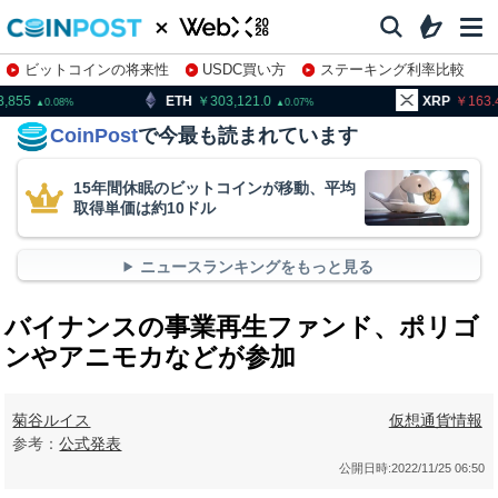
ビットコインの将来性
USDC買い方
ステーキング利率比較
株特集・関連銘柄
TH
303,121.0
XRP
163.49
BN
0.07
0.1
CoinPost
で今最も読まれています
15年間休眠のビットコインが移動、平均
取得単価は約10ドル
ニュースランキングをもっと見る
バイナンスの事業再生ファンド、ポリゴ
ンやアニモカなどが参加
菊谷ルイス
仮想通貨情報
参考：
公式発表
公開日時:
2022/11/25 06:50