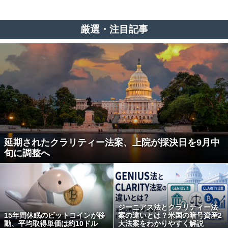
厳選・注目記事
延期されたクラリティー法案、上院が採決日を9月中
旬に調整へ
ジーニアス法とクラリティー法
15年間休眠のビットコインが移
案の違いとは？米国の暗号資産2
動、平均取得単価は約10ドル
大法案をわかりやすく解説