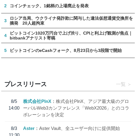
2
コインチェック、1銘柄の上場廃止を発表
ロシア当局、ウクライナ発詐欺に関与した違法仮想通貨交換所を
3
摘発 20人超拘束
ビットコイン1020万円台で上げ渋り、CPIと利上げ観測が焦点｜
4
bitbankアナリスト寄稿
5
ビットコインのeCashフォーク、8月23日から3段階で開始
プレスリリース
一覧
8/5
株式会社PlnX
株式会社PlnX、アジア最大級のグロ
14:00
ーバルWeb3カンファレンス「WebX2026」とのコラ
ボレーションを決定
8/3
Aster
Aster Vault、全ユーザー向けに提供開始
11:30