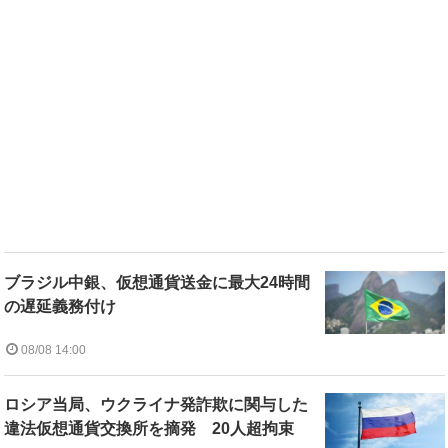
ブラジル中銀、仮想通貨送金に最大24時間
の遅延義務付け
08/08 14:00
ロシア当局、ウクライナ発詐欺に関与した
違法仮想通貨交換所を摘発 20人超拘束