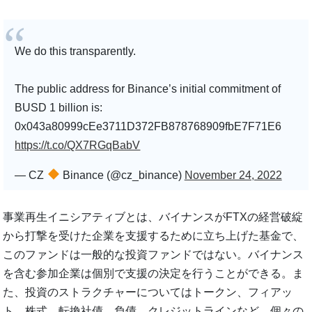
We do this transparently.
The public address for Binance’s initial commitment of
BUSD 1 billion is:
0x043a80999cEe3711D372FB878768909fbE7F71E6
https://t.co/QX7RGqBabV
— CZ
Binance (@cz_binance)
November 24, 2022
事業再生イニシアティブとは、バイナンスがFTXの経営破綻
から打撃を受けた企業を支援するために立ち上げた基金で、
このファンドは一般的な投資ファンドではない。バイナンス
を含む参加企業は個別で支援の決定を行うことができる。ま
た、投資のストラクチャーについてはトークン、フィアッ
ト、株式、転換社債、負債、クレジットラインなど、個々の