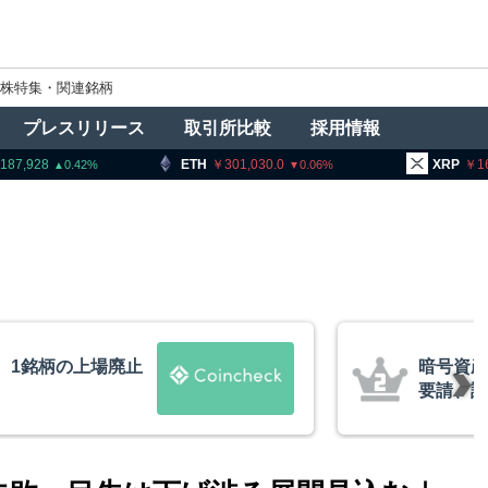
株特集・関連銘柄
プレスリリース
取引所比較
採用情報
ETH
301,030.0
XRP
160.35
.42
0.06
2.1
暗号資産交換業者に出庫制限強化を
要請、詐欺被害防止へ 金融庁と警
察庁