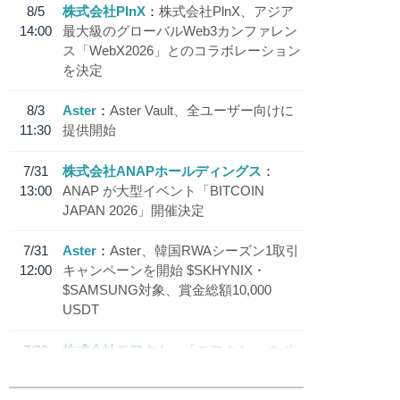
8/5
株式会社PlnX
株式会社PlnX、アジア
14:00
最大級のグローバルWeb3カンファレン
ス「WebX2026」とのコラボレーション
を決定
8/3
Aster
Aster Vault、全ユーザー向けに
11:30
提供開始
7/31
株式会社ANAPホールディングス
13:00
ANAP が大型イベント「BITCOIN
JAPAN 2026」開催決定
7/31
Aster
Aster、韓国RWAシーズン1取引
12:00
キャンペーンを開始 $SKHYNIX・
$SAMSUNG対象、賞金総額10,000
USDT
7/30
株式会社モアクト
「モアクト」 のポ
18:30
イント交換先に日本円ステーブルコイン
「 JPYC」を追加