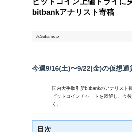
ビットコイン上値トライに
bitbankアナリスト寄稿
A.Sakamoto
今週9/16(土)〜9/22(金)の仮想
国内大手取引所bitbankのアナリス
ビットコインチャートを図解し、今後
く。
目次