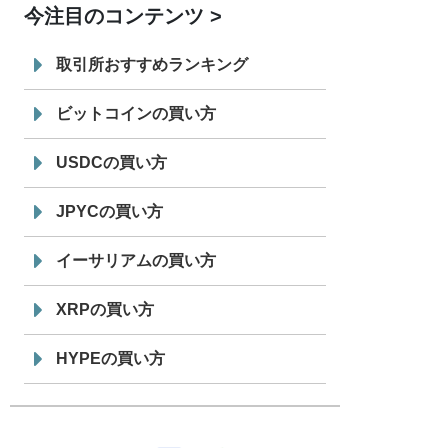
今注目のコンテンツ
7/29
SBI VCトレード株式会社
信託型円建
19:30
てステーブルコイン「JPYSC」徹底解
取引所おすすめランキング
説セミナーを開催
ビットコインの買い方
USDCの買い方
JPYCの買い方
イーサリアムの買い方
XRPの買い方
HYPEの買い方