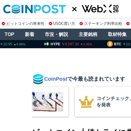
ビットコインの将来性
USDC買い方
ステーキング利率比較
TOP
新着
市況・解説
主要銘柄
取材特集
HYPE
8,597.30
BTC
10,187,928
2.36
0
CoinPost
で今最も読まれています
コインチェック、1銘柄の上場廃止
を発表