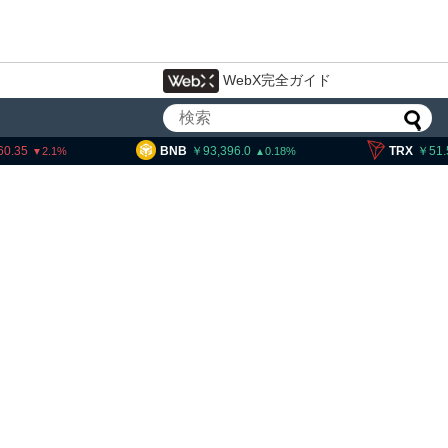
WebX完全ガイド
BNB
93,396.0
TRX
51.58
0.18
0.25
ビットコイン・イーサリア
XRP、「弱気相場の最終段
的な兆候」＝クリプトクア