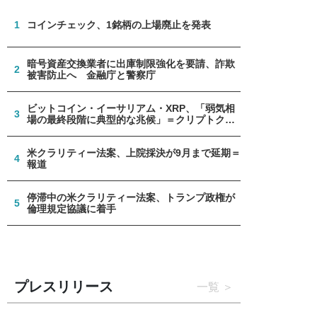
1
コインチェック、1銘柄の上場廃止を発表
暗号資産交換業者に出庫制限強化を要請、詐欺
2
被害防止へ 金融庁と警察庁
ビットコイン・イーサリアム・XRP、「弱気相
3
場の最終段階に典型的な兆候」＝クリプトクア
ント
米クラリティー法案、上院採決が9月まで延期＝
4
報道
停滞中の米クラリティー法案、トランプ政権が
5
倫理規定協議に着手
プレスリリース
一覧