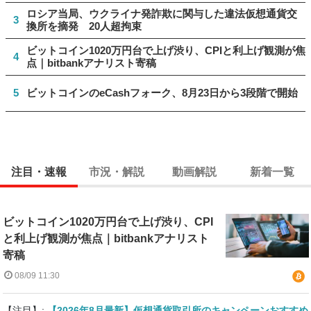
ロシア当局、ウクライナ発詐欺に関与した違法仮想通貨交
3
換所を摘発 20人超拘束
ビットコイン1020万円台で上げ渋り、CPIと利上げ観測が焦
4
点｜bitbankアナリスト寄稿
5
ビットコインのeCashフォーク、8月23日から3段階で開始
注目・速報
市況・解説
動画解説
新着一覧
ビットコイン1020万円台で上げ渋り、CPI
と利上げ観測が焦点｜bitbankアナリスト
寄稿
08/09 11:30
【注目】:
【2026年8月最新】仮想通貨取引所のキャンペーンおすすめ