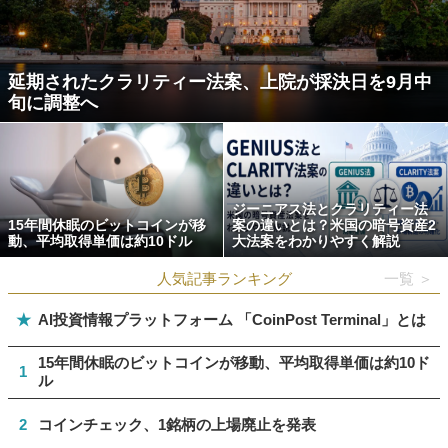
延期されたクラリティー法案、上院が採決日を9月中
旬に調整へ
ジーニアス法とクラリティー法
15年間休眠のビットコインが移
案の違いとは？米国の暗号資産2
動、平均取得単価は約10ドル
大法案をわかりやすく解説
人気記事ランキング
一覧 ＞
★
AI投資情報プラットフォーム 「CoinPost Terminal」とは
15年間休眠のビットコインが移動、平均取得単価は約10ド
1
ル
2
コインチェック、1銘柄の上場廃止を発表