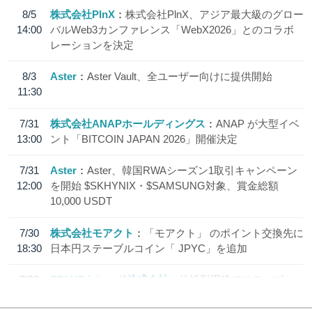
8/5
株式会社PlnX
株式会社PlnX、アジア最大級のグロー
14:00
バルWeb3カンファレンス「WebX2026」とのコラボ
レーションを決定
8/3
Aster
Aster Vault、全ユーザー向けに提供開始
11:30
7/31
株式会社ANAPホールディングス
ANAP が大型イベ
13:00
ント「BITCOIN JAPAN 2026」開催決定
7/31
Aster
Aster、韓国RWAシーズン1取引キャンペーン
12:00
を開始 $SKHYNIX・$SAMSUNG対象、賞金総額
10,000 USDT
7/30
株式会社モアクト
「モアクト」 のポイント交換先に
18:30
日本円ステーブルコイン「 JPYC」を追加
7/29
SBI VCトレード株式会社
信託型円建てステーブル
19:30
コイン「JPYSC」徹底解説セミナーを開催