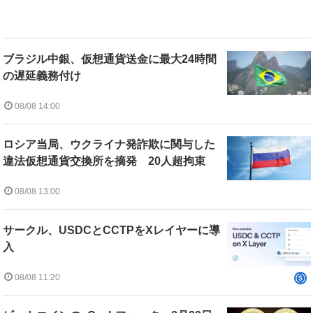
ブラジル中銀、仮想通貨送金に最大24時間
の遅延義務付け
08/08 14:00
ロシア当局、ウクライナ発詐欺に関与した
違法仮想通貨交換所を摘発 20人超拘束
08/08 13:00
サークル、USDCとCCTPをXレイヤーに導
入
08/08 11:20