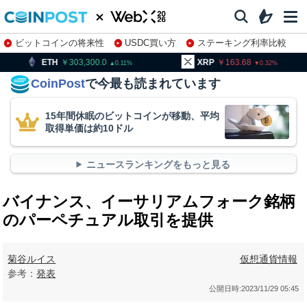
ビットコインの将来性
USDC買い方
ステーキング利率比較
株特集・関連銘柄
303,300.0
XRP
163.68
BNB
0.11
0.32
CoinPost
で今最も読まれています
15年間休眠のビットコインが移動、平均
取得単価は約10ドル
ニュースランキングをもっと見る
バイナンス、イーサリアムフォーク銘柄
のパーペチュアル取引を提供
菊谷ルイス
仮想通貨情報
参考：
発表
公開日時:
2023/11/29 05:45