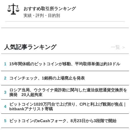
おすすめ取引所ランキング
実績・評判・目的別
人気記事ランキング
一覧
1
15年間休眠のビットコインが移動、平均取得単価は約10ドル
2
コインチェック、1銘柄の上場廃止を発表
ロシア当局、ウクライナ発詐欺に関与した違法仮想通貨交換所を
3
摘発 20人超拘束
ビットコイン1020万円台で上げ渋り、CPIと利上げ観測が焦点｜
4
bitbankアナリスト寄稿
5
ビットコインのeCashフォーク、8月23日から3段階で開始