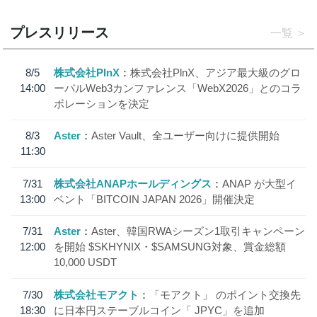
プレスリリース
一覧
8/5
株式会社PlnX
株式会社PlnX、アジア最大級のグロ
14:00
ーバルWeb3カンファレンス「WebX2026」とのコラ
ボレーションを決定
8/3
Aster
Aster Vault、全ユーザー向けに提供開始
11:30
7/31
株式会社ANAPホールディングス
ANAP が大型イ
13:00
ベント「BITCOIN JAPAN 2026」開催決定
7/31
Aster
Aster、韓国RWAシーズン1取引キャンペーン
12:00
を開始 $SKHYNIX・$SAMSUNG対象、賞金総額
10,000 USDT
7/30
株式会社モアクト
「モアクト」 のポイント交換先
18:30
に日本円ステーブルコイン「 JPYC」を追加