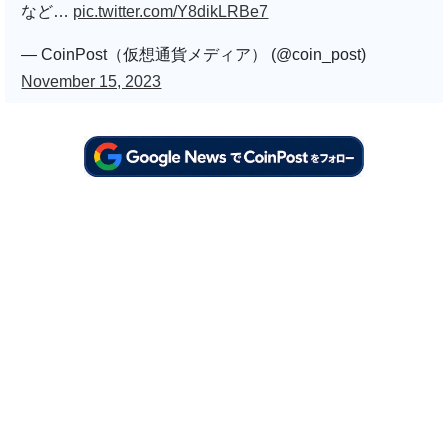
など…
pic.twitter.com/Y8dikLRBe7
— CoinPost（仮想通貨メディア） (@coin_post)
November 15, 2023