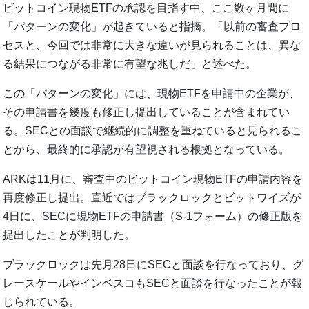
ビットコイン現物ETFの承認を目指す中、ここ数ヶ月間に
「パターンの変化」が起きていると指摘。「以前の審査プロ
セスと、今回では非常に大きな違いが見られることは、異な
る結果につながる非常に有望な兆しだ」と述べた。
この「パターンの変化」には、現物ETFを申請中の企業が、
その申請書を幾度も修正し提出していることが含まれてい
る。SECとの面談で継続的に調整を重ねていると見られるこ
とから、最終的に承認が有望視される根拠となっている。
ARKは11月に、審査中のビットコイン現物ETFの申請内容を
再度修正し提出。直近ではブラックロックとビットワイズが
4日に、SECに現物ETFの申請書（S-1フォーム）の修正版を
提出したことが判明した。
ブラックロックは先月28日にSECと面談を行なっており、グ
レースケールやインベスコもSECと面談を行なったことが報
じられている。