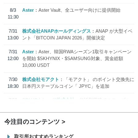
8/3
Aster
Aster Vault、全ユーザー向けに提供開始
11:30
7/31
株式会社ANAPホールディングス
ANAP が大型イベ
13:00
ント「BITCOIN JAPAN 2026」開催決定
7/31
Aster
Aster、韓国RWAシーズン1取引キャンペーン
12:00
を開始 $SKHYNIX・$SAMSUNG対象、賞金総額
10,000 USDT
7/30
株式会社モアクト
「モアクト」 のポイント交換先に
18:30
日本円ステーブルコイン「 JPYC」を追加
7/29
SBI VCトレード株式会社
信託型円建てステーブル
19:30
コイン「JPYSC」徹底解説セミナーを開催
今注目のコンテンツ
取引所おすすめランキング