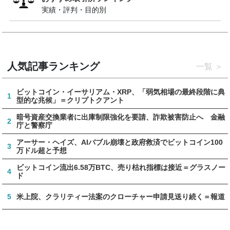
実績・評判・目的別
人気記事ランキング
一覧
ビットコイン・イーサリアム・XRP、「弱気相場の最終段階に典
1
型的な兆候」＝クリプトクアント
暗号資産交換業者に出庫制限強化を要請、詐欺被害防止へ 金融
2
庁と警察庁
アーサー・ヘイズ、AIバブル崩壊と政府救済でビットコイン100
3
万ドル超と予想
ビットコイン流出6.58万BTC、売り枯れ指標は接近＝グラスノー
4
ド
5
米上院、クラリティー法案のクローチャー申請見送り続く＝報道