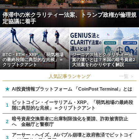
停滞中の米クラリティー法案、トランプ政権が倫理規
定協議に着手
BTC・ETH・XRP、「弱気相場
ジーニアス法とクラリティー法
の最終段階に典型的な兆候」＝
案の違いとは？米国の暗号資産2
クリプトクアント
大法案をわかりやすく解説
人気記事ランキング
一覧 ＞
★
AI投資情報プラットフォーム 「CoinPost Terminal」とは
ビットコイン・イーサリアム・XRP、「弱気相場の最終段
1
階に典型的な兆候」＝クリプトクアント
暗号資産交換業者に出庫制限強化を要請、詐欺被害防止
2
へ 金融庁と警察庁
アーサー・ヘイズ、AIバブル崩壊と政府救済でビットコイ
3