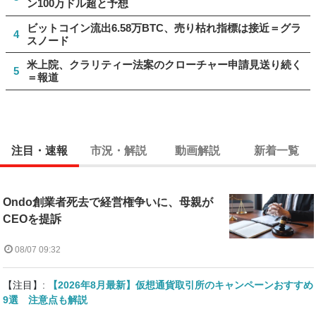
ン100万ドル超と予想
ビットコイン流出6.58万BTC、売り枯れ指標は接近＝グラ
4
スノード
米上院、クラリティー法案のクローチャー申請見送り続く
5
＝報道
注目・速報
市況・解説
動画解説
新着一覧
Ondo創業者死去で経営権争いに、母親が
CEOを提訴
08/07 09:32
【注目】:
【2026年8月最新】仮想通貨取引所のキャンペーンおすすめ
9選 注意点も解説