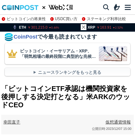
ビットコインの将来性
USDC買い方
ステーキング利率比較
株特集・関連銘柄
301,215.0
XRP
163.91
BNB
9
0.44
2.52
CoinPost
で今最も読まれています
ビットコイン・イーサリアム・XRP、
「弱気相場の最終段階に典型的な兆候」
＝クリプトクアント
ニュースランキングをもっと見る
「ビットコインETF承認は機関投資家を
後押しする決定打となる」米ARKのウッ
ドCEO
幸田直子
仮想通貨情報
公開日時:
2023/12/07 15:00