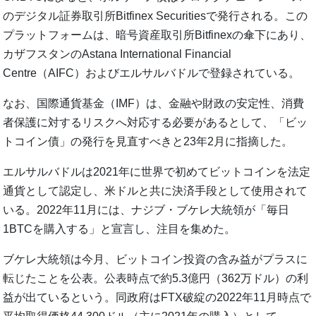
のデジタル証券取引所Bitfinex Securitiesで発行される。この
プラットフォームは、暗号資産取引所Bitfinexの傘下にあり、
カザフスタンのAstana International Financial
Centre（AIFC）およびエルサルバドルで登録されている。
なお、国際通貨基金（IMF）は、金融や財政の安定性、消費
者保護に対するリスクへ対応する必要があるとして、「ビッ
トコイン債」の発行を見直すべきと23年2月に指摘した。
エルサルバドルは2021年に世界で初めてビットコインを法定
通貨として認定し、米ドルと共に決済手段として使用されて
いる。2022年11月には、ナジブ・ブケレ大統領が「毎日
1BTCを購入する」と宣言し、注目を集めた。
ブケレ大統領は今月、ビットコイン投資の含み益がプラスに
転じたことを公表。公表時点で約5.3億円（362万ドル）の利
益が出ているという。同政府はFTX破綻の2022年11月時点で