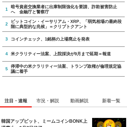
暗号資産交換業者に出庫制限強化を要請、詐欺被害防止
1
へ 金融庁と警察庁
ビットコイン・イーサリアム・XRP、「弱気相場の最終段
2
階に典型的な兆候」＝クリプトクアント
3
コインチェック、1銘柄の上場廃止を発表
4
米クラリティー法案、上院採決が9月まで延期＝報道
停滞中の米クラリティー法案、トランプ政権が倫理規定協
5
議に着手
注目・速報
市況・解説
動画解説
新着一覧
韓国アップビット、ミームコインBONK上