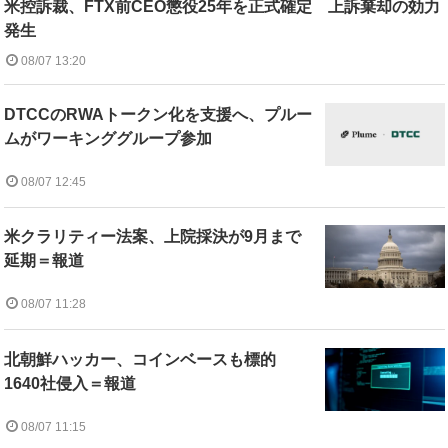
米控訴裁、FTX前CEO懲役25年を正式確定 上訴棄却の効力
発生
08/07 13:20
DTCCのRWAトークン化を支援へ、プルー
ムがワーキンググループ参加
08/07 12:45
米クラリティー法案、上院採決が9月まで
延期＝報道
08/07 11:28
北朝鮮ハッカー、コインベースも標的
1640社侵入＝報道
08/07 11:15