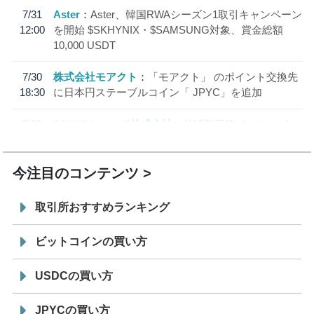
7/31
Aster
Aster、韓国RWAシーズン1取引キャンペーン
12:00
を開始 $SKHYNIX・$SAMSUNG対象、賞金総額
10,000 USDT
7/30
株式会社モアクト
「モアクト」 のポイント交換先
18:30
に日本円ステーブルコイン「 JPYC」を追加
7/29
SBI VCトレード株式会社
信託型円建てステーブル
19:30
コイン「JPYSC」徹底解説セミナーを開催
今注目のコンテンツ
取引所おすすめランキング
ビットコインの買い方
USDCの買い方
JPYCの買い方