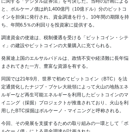
に関する「デジタル証券法」を可決した。当時の計画による
と、ボルケーノ債は約1,400億円（10億ドル）分のビットコ
インを担保に発行され、資金調達を行う。10年間の期限を持
ち、年間6.5％の利回りを投資家に提供する。
調達資金の使途は、税制優遇を受ける「ビットコイン・シテ
ィ」の建設やビットコインの大量購入に充てられる。
発展途上国のエルサルバドルは、政情不安や経済難に長年悩
まされてきた一方、豊富な資源を有する。
同国では21年9月、世界で初めてビットコイン（BTC）を法
定通貨化したナジブ・ブケレ大統領によって火山の地熱エネ
ルギーなど再生可能エネルギーを利用したビットコインのマ
イニング（採掘）プロジェクトが推進されており、火山を利
用したBTC採掘はボルケーノ・マイニングと呼称される。
今回、その発展を支援するための取り組みの一環として「ボ
ルケーノ債」による資金調達が計画された。