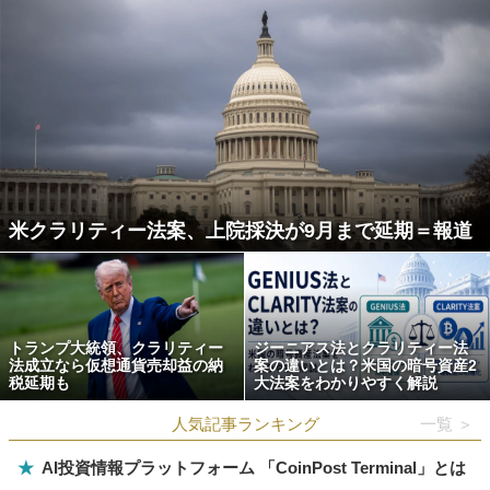
米クラリティー法案、上院採決が9月まで延期＝報道
トランプ大統領、クラリティー
ジーニアス法とクラリティー法
法成立なら仮想通貨売却益の納
案の違いとは？米国の暗号資産2
税延期も
大法案をわかりやすく解説
人気記事ランキング
一覧 ＞
★
AI投資情報プラットフォーム 「CoinPost Terminal」とは