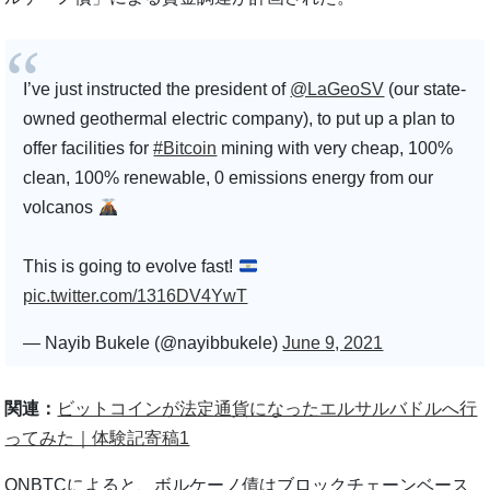
I’ve just instructed the president of
@LaGeoSV
(our state-
owned geothermal electric company), to put up a plan to
offer facilities for
#Bitcoin
mining with very cheap, 100%
clean, 100% renewable, 0 emissions energy from our
volcanos
This is going to evolve fast!
pic.twitter.com/1316DV4YwT
— Nayib Bukele (@nayibbukele)
June 9, 2021
関連：
ビットコインが法定通貨になったエルサルバドルへ行
ってみた｜体験記寄稿1
ONBTCによると、ボルケーノ債はブロックチェーンベース