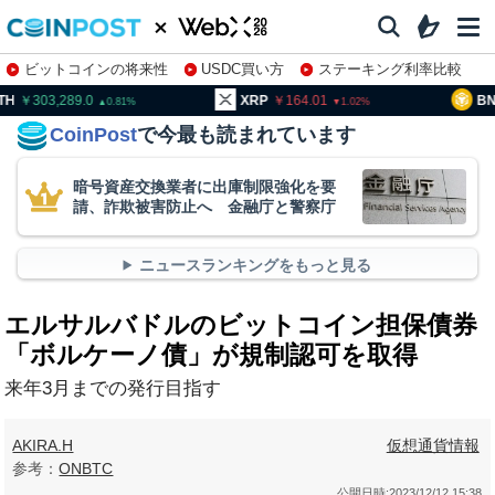
ビットコインの将来性
USDC買い方
ステーキング利率比較
株特集・関連銘柄
03,289.0
XRP
164.01
BNB
9
0.81
1.02
CoinPost
で今最も読まれています
暗号資産交換業者に出庫制限強化を要
請、詐欺被害防止へ 金融庁と警察庁
ニュースランキングをもっと見る
エルサルバドルのビットコイン担保債券
「ボルケーノ債」が規制認可を取得
来年3月までの発行目指す
AKIRA.H
仮想通貨情報
参考：
ONBTC
公開日時:
2023/12/12 15:38