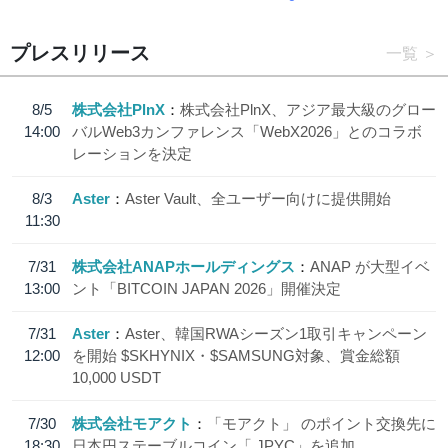
プレスリリース
一覧
8/5
株式会社PlnX
株式会社PlnX、アジア最大級のグロー
14:00
バルWeb3カンファレンス「WebX2026」とのコラボ
レーションを決定
8/3
Aster
Aster Vault、全ユーザー向けに提供開始
11:30
7/31
株式会社ANAPホールディングス
ANAP が大型イベ
13:00
ント「BITCOIN JAPAN 2026」開催決定
7/31
Aster
Aster、韓国RWAシーズン1取引キャンペーン
12:00
を開始 $SKHYNIX・$SAMSUNG対象、賞金総額
10,000 USDT
7/30
株式会社モアクト
「モアクト」 のポイント交換先に
18:30
日本円ステーブルコイン「 JPYC」を追加