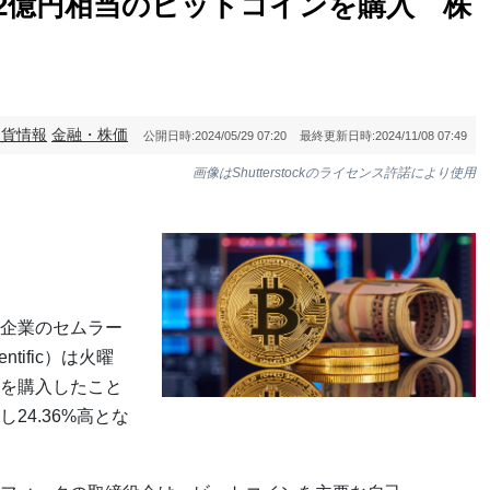
2億円相当のビットコインを購入 株
通貨情報
金融・株価
公開日時:
2024/05/29 07:20
最終更新日時:
2024/11/08 07:49
画像はShutterstockのライセンス許諾により使用
企業のセムラー
ntific）は火曜
を購入したこと
24.36%高とな