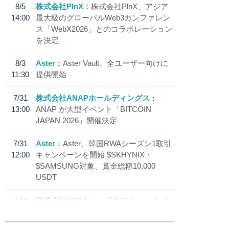
8/5
株式会社PlnX
株式会社PlnX、アジア
14:00
最大級のグローバルWeb3カンファレン
ス「WebX2026」とのコラボレーション
を決定
8/3
Aster
Aster Vault、全ユーザー向けに
11:30
提供開始
7/31
株式会社ANAPホールディングス
13:00
ANAP が大型イベント「BITCOIN
JAPAN 2026」開催決定
7/31
Aster
Aster、韓国RWAシーズン1取引
12:00
キャンペーンを開始 $SKHYNIX・
$SAMSUNG対象、賞金総額10,000
USDT
7/30
株式会社モアクト
「モアクト」 のポ
18:30
イント交換先に日本円ステーブルコイン
「 JPYC」を追加