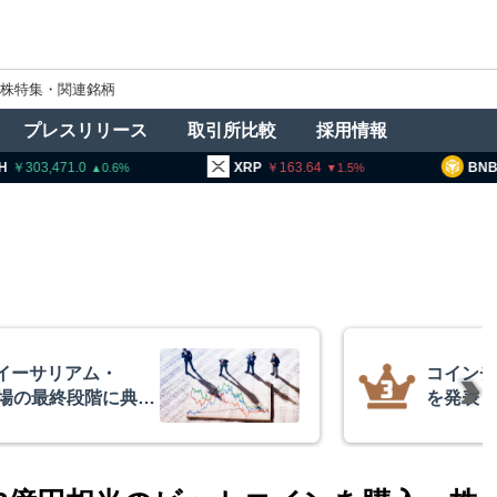
株特集・関連銘柄
プレスリリース
取引所比較
採用情報
03,471.0
XRP
163.64
BNB
93
0.6
1.5
イーサリアム・
コインチ
相場の最終段階に典型
を発表
リプトクアント