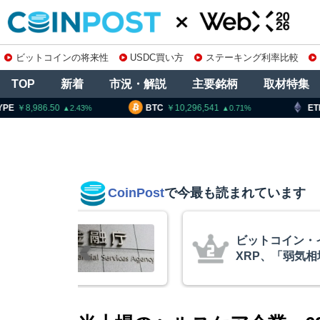
ビットコインの将来性
USDC買い方
ステーキング利率比較
TOP
新着
市況・解説
主要銘柄
取材特集
8,986.50
BTC
10,296,541
ETH
3
2.43
0.71
CoinPost
で今最も読まれています
庫制限強化を
ビットコイン・
 金融庁と警
XRP、「弱気
的な兆候」＝ク