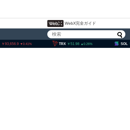
WebX完全ガイド
,656.9
TRX
51.98
SOL
11,6
0.41
0.26
ェック、1銘柄の上場廃止