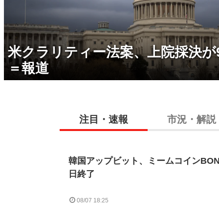
米クラリティー法案、上院採決が
＝報道
注目・速報
市況・解説
韓国アップビット、ミームコインBON
日終了
08/07 18:25