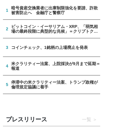
暗号資産交換業者に出庫制限強化を要請、詐欺
1
被害防止へ 金融庁と警察庁
ビットコイン・イーサリアム・XRP、「弱気相
2
場の最終段階に典型的な兆候」＝クリプトクア
ント
3
コインチェック、1銘柄の上場廃止を発表
米クラリティー法案、上院採決が9月まで延期＝
4
報道
停滞中の米クラリティー法案、トランプ政権が
5
倫理規定協議に着手
プレスリリース
一覧