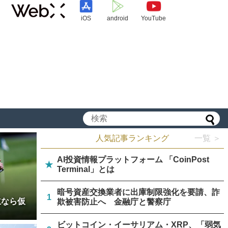
iOS
android
YouTube
人気記事ランキング
一覧 ＞
AI投資情報プラットフォーム 「CoinPost
★
Terminal」とは
暗号資産交換業者に出庫制限強化を要請、詐
1
立なら仮
欺被害防止へ 金融庁と警察庁
ビットコイン・イーサリアム・XRP、「弱気