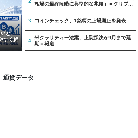
2
相場の最終段階に典型的な兆候」＝クリプト
クアント
3
コインチェック、1銘柄の上場廃止を発表
違いと
米クラリティー法案、上院採決が9月まで延
やすく解
4
期＝報道
停滞中の米クラリティー法案、トランプ政権
5
が倫理規定協議に着手
通貨データ