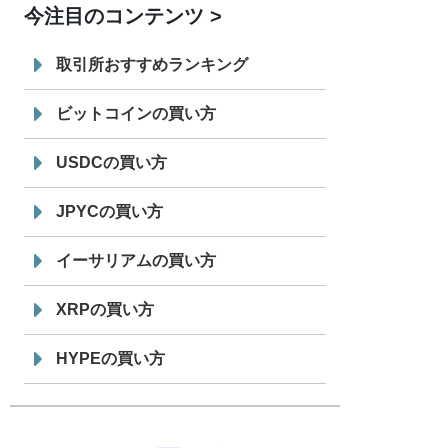
今注目のコンテンツ
7/29
SBI VCトレード株式会社
信託型円建
19:30
てステーブルコイン「JPYSC」徹底解
取引所おすすめランキング
説セミナーを開催
ビットコインの買い方
USDCの買い方
JPYCの買い方
イーサリアムの買い方
XRPの買い方
HYPEの買い方