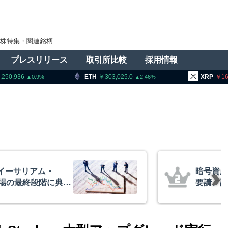
株特集・関連銘柄
プレスリリース
取引所比較
採用情報
ETH
303,025.0
XRP
166.29
2.46
0.92
号資産交換業者に出庫制限強化を
請、詐欺被害防止へ 金融庁と警
庁