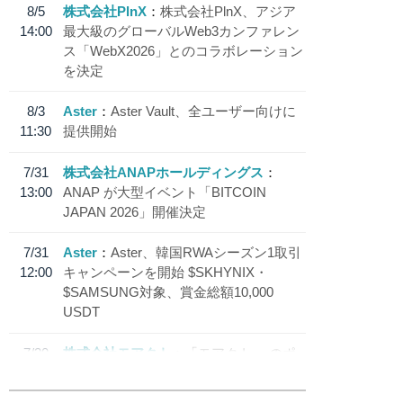
8/5
株式会社PlnX
株式会社PlnX、アジア
14:00
最大級のグローバルWeb3カンファレン
ス「WebX2026」とのコラボレーション
を決定
8/3
Aster
Aster Vault、全ユーザー向けに
11:30
提供開始
7/31
株式会社ANAPホールディングス
13:00
ANAP が大型イベント「BITCOIN
JAPAN 2026」開催決定
7/31
Aster
Aster、韓国RWAシーズン1取引
12:00
キャンペーンを開始 $SKHYNIX・
$SAMSUNG対象、賞金総額10,000
USDT
7/30
株式会社モアクト
「モアクト」 のポ
18:30
イント交換先に日本円ステーブルコイン
「 JPYC」を追加