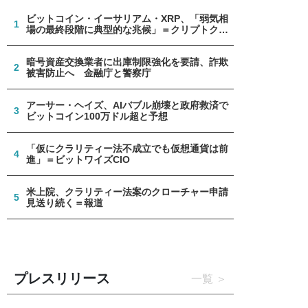
ビットコイン・イーサリアム・XRP、「弱気相
1
場の最終段階に典型的な兆候」＝クリプトクア
ント
暗号資産交換業者に出庫制限強化を要請、詐欺
2
被害防止へ 金融庁と警察庁
アーサー・ヘイズ、AIバブル崩壊と政府救済で
3
ビットコイン100万ドル超と予想
「仮にクラリティー法不成立でも仮想通貨は前
4
進」＝ビットワイズCIO
米上院、クラリティー法案のクローチャー申請
5
見送り続く＝報道
プレスリリース
一覧