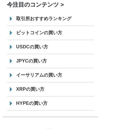
今注目のコンテンツ
7/29
SBI VCトレード株式会社
信託型円建
19:30
てステーブルコイン「JPYSC」徹底解
取引所おすすめランキング
説セミナーを開催
ビットコインの買い方
USDCの買い方
JPYCの買い方
イーサリアムの買い方
XRPの買い方
HYPEの買い方