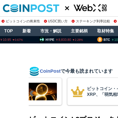
ビットコインの将来性
USDC買い方
ステーキング利率比較
TOP
新着
市況・解説
主要銘柄
取材特集
HYPE
8,833.80
BTC
10,250,936
2.28
0.9
CoinPost
で今最も読まれています
ン・イーサリアム・
暗
弱気相場の最終段階に典型
要
＝クリプトクアント
察