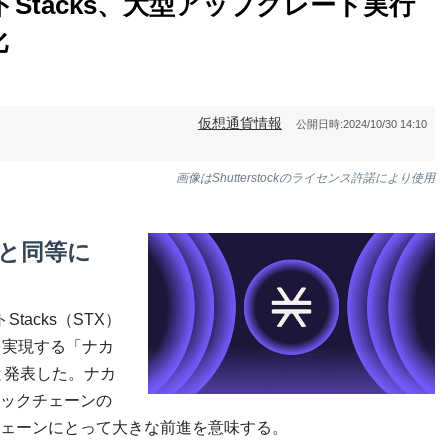
Stacks、大型アップグレード実行
化
仮想通貨情報
公開日時:
2024/10/30 14:10
画像はShutterstockのライセンス許諾により使用
と同等に
acks（STX）
を実現する「ナカ
と発表した。ナカ
ロックチェーンの
ェーンにとって大きな前進を意味する。