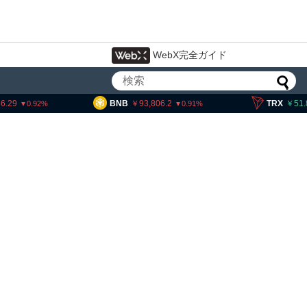
WebX完全ガイド
BNB
93,806.2
TRX
51.89
0.91
0.21
アーサー・ヘイズ、AIバブル崩壊と
政府救済でビットコイン100万ドル
超と予想