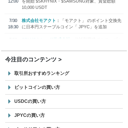
12:00
を開始 $SKHYNIX・$SAMSUNG対象、賞金総額
10,000 USDT
7/30
株式会社モアクト
「モアクト」 のポイント交換先
18:30
に日本円ステーブルコイン「 JPYC」を追加
7/29
SBI VCトレード株式会社
信託型円建てステーブル
19:30
コイン「JPYSC」徹底解説セミナーを開催
今注目のコンテンツ
取引所おすすめランキング
ビットコインの買い方
USDCの買い方
JPYCの買い方