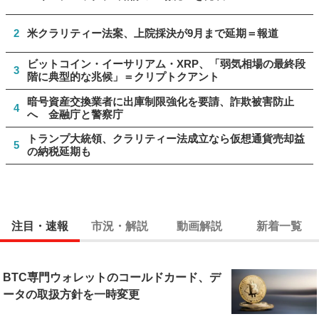
2
米クラリティー法案、上院採決が9月まで延期＝報道
ビットコイン・イーサリアム・XRP、「弱気相場の最終段
3
階に典型的な兆候」＝クリプトクアント
暗号資産交換業者に出庫制限強化を要請、詐欺被害防止
4
へ 金融庁と警察庁
トランプ大統領、クラリティー法成立なら仮想通貨売却益
5
の納税延期も
注目・速報
市況・解説
動画解説
新着一覧
BTC専門ウォレットのコールドカード、デ
ータの取扱方針を一時変更