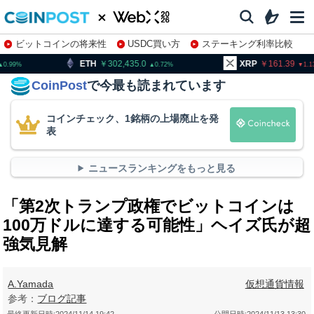
ビットコインの将来性
USDC買い方
ステーキング利率比較
株特集・関連銘柄
302,435.0
XRP
161.39
BNB
0.72
1.13
CoinPost
で今最も読まれています
コインチェック、1銘柄の上場廃止を発
表
ニュースランキングをもっと見る
「第2次トランプ政権でビットコインは
100万ドルに達する可能性」ヘイズ氏が超
強気見解
A.Yamada
仮想通貨情報
参考：
ブログ記事
最終更新日時:
2024/11/14 19:42
公開日時:
2024/11/13 13:30