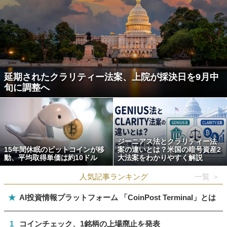
延期されたクラリティー法案、上院が採決日を9月中
旬に調整へ
ジーニアス法とクラリティー法
15年間休眠のビットコインが移
案の違いとは？米国の暗号資産2
動、平均取得単価は約10ドル
大法案をわかりやすく解説
人気記事ランキング
一覧 ＞
★
AI投資情報プラットフォーム 「CoinPost Terminal」とは
1
コインチェック、1銘柄の上場廃止を発表