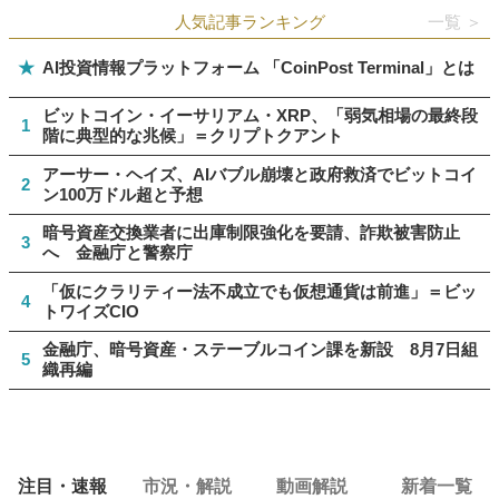
人気記事ランキング
一覧 ＞
★
AI投資情報プラットフォーム 「CoinPost Terminal」とは
ビットコイン・イーサリアム・XRP、「弱気相場の最終段
1
階に典型的な兆候」＝クリプトクアント
アーサー・ヘイズ、AIバブル崩壊と政府救済でビットコイ
2
ン100万ドル超と予想
暗号資産交換業者に出庫制限強化を要請、詐欺被害防止
3
へ 金融庁と警察庁
「仮にクラリティー法不成立でも仮想通貨は前進」＝ビッ
4
トワイズCIO
金融庁、暗号資産・ステーブルコイン課を新設 8月7日組
5
織再編
注目・速報
市況・解説
動画解説
新着一覧