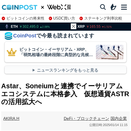
ビットコインの将来性
USDC買い方
ステーキング利率比較
株特集・関連銘柄
302,495.0
XRP
165.55
BNB
2.06
1.51
CoinPost
で今最も読まれています
ビットコイン・イーサリアム・XRP、
「弱気相場の最終段階に典型的な兆候」
＝クリプトクアント
ニュースランキングをもっと見る
Astar、Soneiumと連携でイーサリアム
エコシステムに本格参入 仮想通貨ASTR
の活用拡大へ
AKIRA.H
DeFi・ブロックチェーン
国内企業
公開日時:
2025/01/14 11:15