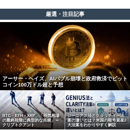
厳選・注目記事
アーサー・ヘイズ、AIバブル崩壊と政府救済でビット
コイン100万ドル超と予想
BTC・ETH・XRP、「弱気相場
ジーニアス法とクラリティー法
の最終段階に典型的な兆候」＝
案の違いとは？米国の暗号資産2
クリプトクアント
大法案をわかりやすく解説