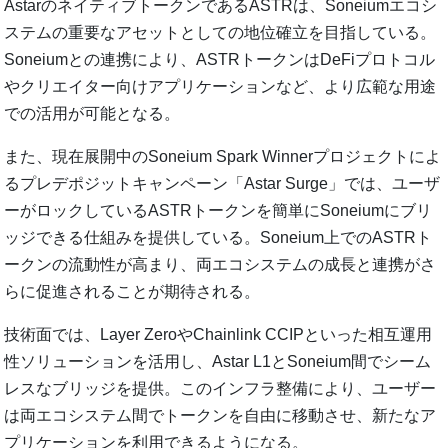
AstarのネイティブトークンであるASTRは、Soneiumエコシ
ステムの重要なアセットとしての地位確立を目指している。
Soneiumとの連携により、ASTRトークンはDeFiプロトコル
やクリエイター向けアプリケーションなど、より広範な用途
での活用が可能となる。
また、現在展開中のSoneium Spark Winnerプロジェクトによ
るプレデポジットキャンペーン「Astar Surge」では、ユーザ
ーがロックしているASTRトークンを簡単にSoneiumにブリ
ッジできる仕組みを提供している。Soneium上でのASTRト
ークンの流動性が高まり、両エコシステムの成長と連携がさ
らに促進されることが期待される。
技術面では、Layer ZeroやChainlink CCIPといった相互運用
性ソリューションを活用し、Astar L1とSoneium間でシーム
レスなブリッジを提供。このインフラ整備により、ユーザー
は両エコシステム間でトークンを自由に移動させ、新たなア
プリケーションを利用できるようになる。