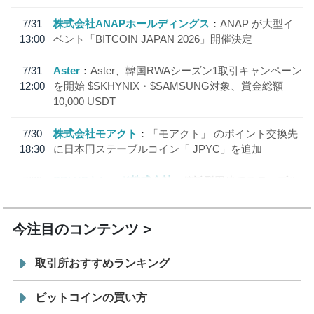
7/31
株式会社ANAPホールディングス
ANAP が大型イ
13:00
ベント「BITCOIN JAPAN 2026」開催決定
7/31
Aster
Aster、韓国RWAシーズン1取引キャンペーン
12:00
を開始 $SKHYNIX・$SAMSUNG対象、賞金総額
10,000 USDT
7/30
株式会社モアクト
「モアクト」 のポイント交換先
18:30
に日本円ステーブルコイン「 JPYC」を追加
7/29
SBI VCトレード株式会社
信託型円建てステーブル
19:30
コイン「JPYSC」徹底解説セミナーを開催
今注目のコンテンツ
取引所おすすめランキング
ビットコインの買い方