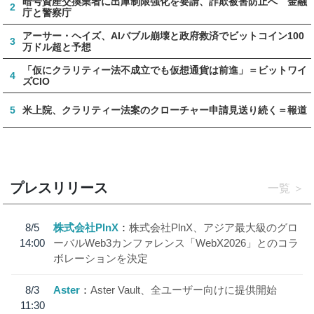
暗号資産交換業者に出庫制限強化を要請、詐欺被害防止へ 金融
2
庁と警察庁
アーサー・ヘイズ、AIバブル崩壊と政府救済でビットコイン100
3
万ドル超と予想
「仮にクラリティー法不成立でも仮想通貨は前進」＝ビットワイ
4
ズCIO
5
米上院、クラリティー法案のクローチャー申請見送り続く＝報道
プレスリリース
一覧
8/5
株式会社PlnX
株式会社PlnX、アジア最大級のグロ
14:00
ーバルWeb3カンファレンス「WebX2026」とのコラ
ボレーションを決定
8/3
Aster
Aster Vault、全ユーザー向けに提供開始
11:30