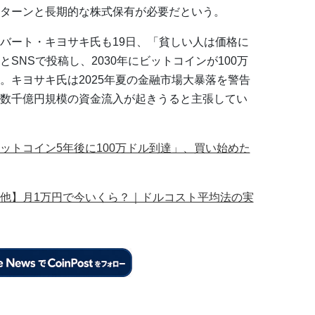
ターンと長期的な株式保有が必要だという。
バート・キヨサキ氏も19日、「貧しい人は価格に
SNSで投稿し、2030年にビットコインが100万
。キヨサキ氏は2025年夏の金融市場大暴落を警告
数千億円規模の資金流入が起きうると主張してい
ットコイン5年後に100万ドル到達」、買い始めた
他】月1万円で今いくら？｜ドルコスト平均法の実