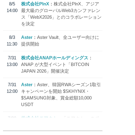
8/5
株式会社PlnX
株式会社PlnX、アジア
14:00
最大級のグローバルWeb3カンファレン
ス「WebX2026」とのコラボレーション
を決定
8/3
Aster
Aster Vault、全ユーザー向けに
11:30
提供開始
7/31
株式会社ANAPホールディングス
13:00
ANAP が大型イベント「BITCOIN
JAPAN 2026」開催決定
7/31
Aster
Aster、韓国RWAシーズン1取引
12:00
キャンペーンを開始 $SKHYNIX・
$SAMSUNG対象、賞金総額10,000
USDT
7/30
株式会社モアクト
「モアクト」 のポ
18:30
イント交換先に日本円ステーブルコイン
「 JPYC」を追加