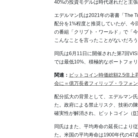
40%の投資モデルは時代遅れだと主
エデルマン氏は2021年の著書「The Tr
配分を1%程度と推奨していたが、今回
の番組「クリプト・ワールド」で「今
こんなことを言ったことがないだろう
同氏は6月11日に開催された第7回V
では最低10%、積極的なポートフォ
関連：
ビットコイン時価総額2.5倍
会に＝億万長者フィリップ・ラフォン
配分拡大の背景として、エデルマン氏
た。政府による禁止リスク、技術の陳
確実性が解消され、ビットコイン（
B
同氏はまた、平均寿命の延長により従来
た。米国の平均寿命は1900年代の47