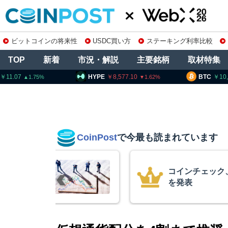
ビットコインの将来性
USDC買い方
ステーキング利率比較
TOP
新着
市況・解説
主要銘柄
取材特集
HYPE
8,577.10
BTC
10,263,757
1.62
1.32
CoinPost
で今最も読まれています
1銘柄の上場廃止
米クラリ
月まで延