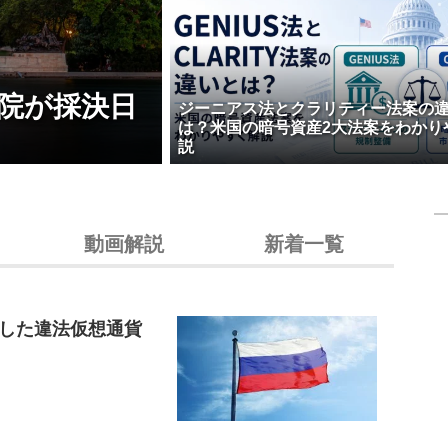
院が採決日
ジーニアス法とクラリティー法案の
は？米国の暗号資産2大法案をわかり
説
動画解説
新着一覧
した違法仮想通貨