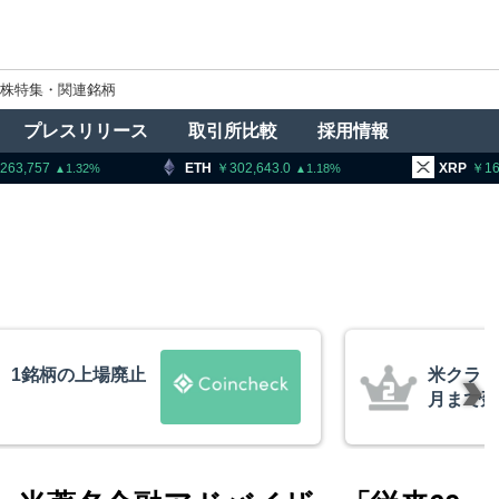
株特集・関連銘柄
プレスリリース
取引所比較
採用情報
ETH
302,643.0
XRP
163.39
1.18
1.51
ティー法案、上院採決が9
ビ
期＝報道
X
的