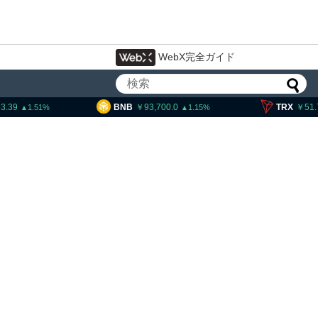
WebX完全ガイド
BNB
93,700.0
TRX
51.78
1.15
0.24
ットコイン・イーサリアム・
RP、「弱気相場の最終段階に典型
な兆候」＝クリプトクアント