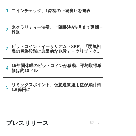
1
コインチェック、1銘柄の上場廃止を発表
米クラリティー法案、上院採決が9月まで延期＝
2
報道
ビットコイン・イーサリアム・XRP、「弱気相
3
場の最終段階に典型的な兆候」＝クリプトクア
ント
15年間休眠のビットコインが移動、平均取得単
4
価は約10ドル
リミックスポイント、仮想通貨運用益が累計約
5
1.6億円に
プレスリリース
一覧