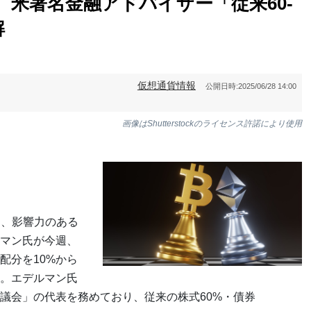
、米著名金融アドバイザー「従来60-
解
仮想通貨情報
公開日時:
2025/06/28 14:00
画像はShutterstockのライセンス許諾により使用
と、影響力のある
マン氏が今週、
配分を10%から
た。エデルマン氏
議会」の代表を務めており、従来の株式60%・債券