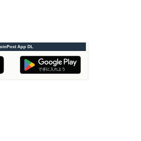
oinPost App DL