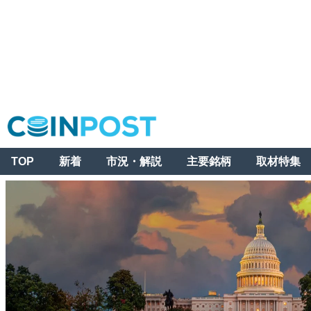
TOP
新着
市況・解説
主要銘柄
取材特集