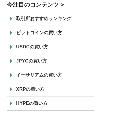
今注目のコンテンツ
7/29
SBI VCトレード株式会社
信託型円建
19:30
てステーブルコイン「JPYSC」徹底解
取引所おすすめランキング
説セミナーを開催
ビットコインの買い方
USDCの買い方
JPYCの買い方
イーサリアムの買い方
XRPの買い方
HYPEの買い方