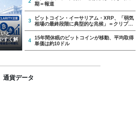
2
期＝報道
ビットコイン・イーサリアム・XRP、「弱気
3
相場の最終段階に典型的な兆候」＝クリプト
クアント
違いと
15年間休眠のビットコインが移動、平均取得
やすく解
4
単価は約10ドル
リミックスポイント、仮想通貨運用益が累計
5
約1.6億円に
通貨データ