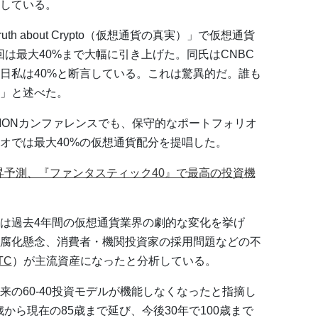
張している。
uth about Crypto（仮想通貨の真実）」で仮想通貨
は最大40%まで大幅に引き上げた。同氏はCNBC
日私は40%と断言している。これは驚異的だ。誰も
」と述べた。
ISIONカンファレンスでも、保守的なポートフォリオ
リオでは最大40%の仮想通貨配分を提唱した。
上昇予測、『ファンタスティック40』で最高の投資機
は過去4年間の仮想通貨業界の劇的な変化を挙げ
腐化懸念、消費者・機関投資家の採用問題などの不
TC
）が主流資産になったと分析している。
の60-40投資モデルが機能しなくなったと指摘し
歳から現在の85歳まで延び、今後30年で100歳まで