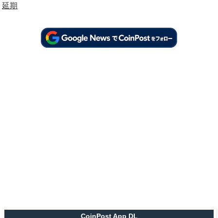
延期
CoinPost App DL