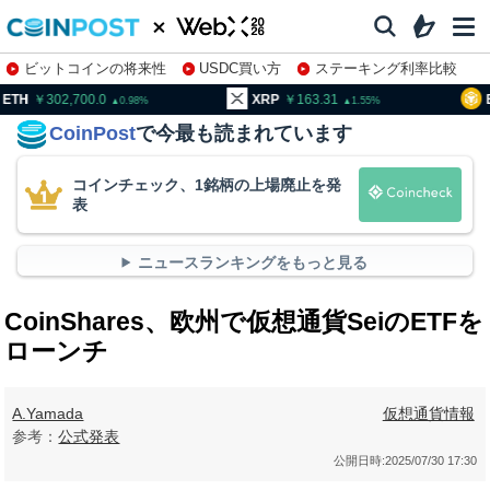
ビットコインの将来性
USDC買い方
ステーキング利率比較
株特集・関連銘柄
02,700.0
XRP
163.31
BNB
9
0.98
1.55
CoinPost
で今最も読まれています
コインチェック、1銘柄の上場廃止を発
表
ニュースランキングをもっと見る
CoinShares、欧州で仮想通貨SeiのETFを
ローンチ
A.Yamada
仮想通貨情報
参考：
公式発表
公開日時:
2025/07/30 17:30