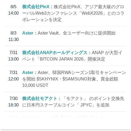
8/5
株式会社PlnX
株式会社PlnX、アジア最大級のグロ
14:00
ーバルWeb3カンファレンス「WebX2026」とのコラ
ボレーションを決定
8/3
Aster
Aster Vault、全ユーザー向けに提供開始
11:30
7/31
株式会社ANAPホールディングス
ANAP が大型イ
13:00
ベント「BITCOIN JAPAN 2026」開催決定
7/31
Aster
Aster、韓国RWAシーズン1取引キャンペーン
12:00
を開始 $SKHYNIX・$SAMSUNG対象、賞金総額
10,000 USDT
7/30
株式会社モアクト
「モアクト」 のポイント交換先
18:30
に日本円ステーブルコイン「 JPYC」を追加
7/29
SBI VCトレード株式会社
信託型円建てステーブル
19:30
コイン「JPYSC」徹底解説セミナーを開催