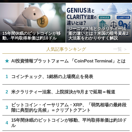
ジーニアス法とクラリティー法
15年間休眠のビットコインが移
案の違いとは？米国の暗号資産2
動、平均取得単価は約10ドル
大法案をわかりやすく解説
人気記事ランキング
一覧 ＞
★
AI投資情報プラットフォーム 「CoinPost Terminal」とは
1
コインチェック、1銘柄の上場廃止を発表
2
米クラリティー法案、上院採決が9月まで延期＝報道
ビットコイン・イーサリアム・XRP、「弱気相場の最終段
3
階に典型的な兆候」＝クリプトクアント
15年間休眠のビットコインが移動、平均取得単価は約10ド
4
ル