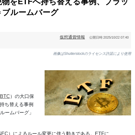
物をETFへ持ち替える事例、ブラッ
＝ブルームバーグ
仮想通貨情報
公開日時:
2025/10/22 07:40
画像はShutterstockのライセンス許諾により使用
BTC
）の大口保
に持ち替える事例
ルームバーグ」
EC）によるルール変更に伴う動きである。ETFに