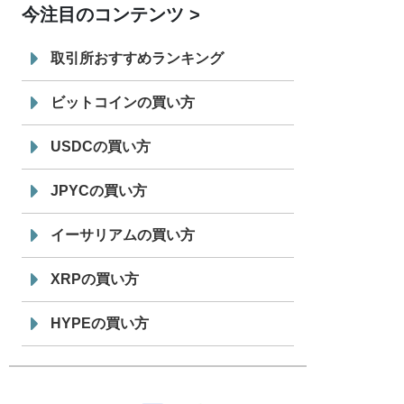
今注目のコンテンツ
7/29
SBI VCトレード株式会社
信託型円建
19:30
てステーブルコイン「JPYSC」徹底解
取引所おすすめランキング
説セミナーを開催
ビットコインの買い方
USDCの買い方
JPYCの買い方
イーサリアムの買い方
XRPの買い方
HYPEの買い方