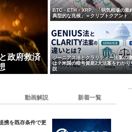
BTC・ETH・XRP、「弱気相場の最
典型的な兆候」＝クリプトクアント
壊と政府救済
ジーニアス法とクラリティー法案の
は？米国の暗号資産2大法案をわかり
想
説
動画解説
新着一覧
C提携を既存条件で更