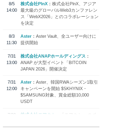
8/5
株式会社PlnX
株式会社PlnX、アジア
14:00
最大級のグローバルWeb3カンファレン
ス「WebX2026」とのコラボレーション
を決定
8/3
Aster
Aster Vault、全ユーザー向けに
11:30
提供開始
7/31
株式会社ANAPホールディングス
13:00
ANAP が大型イベント「BITCOIN
JAPAN 2026」開催決定
7/31
Aster
Aster、韓国RWAシーズン1取引
12:00
キャンペーンを開始 $SKHYNIX・
$SAMSUNG対象、賞金総額10,000
USDT
7/30
株式会社モアクト
「モアクト」 のポ
18:30
イント交換先に日本円ステーブルコイン
「 JPYC」を追加