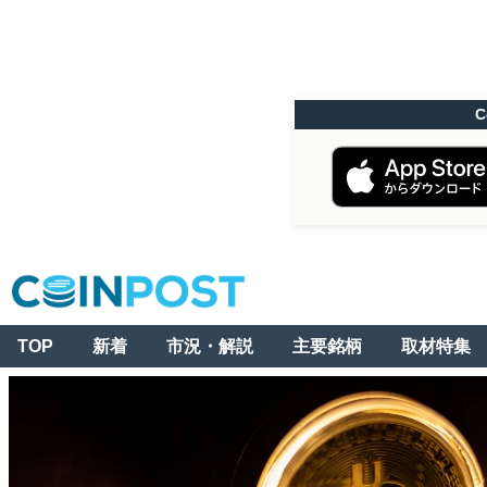
C
TOP
新着
市況・解説
主要銘柄
取材特集