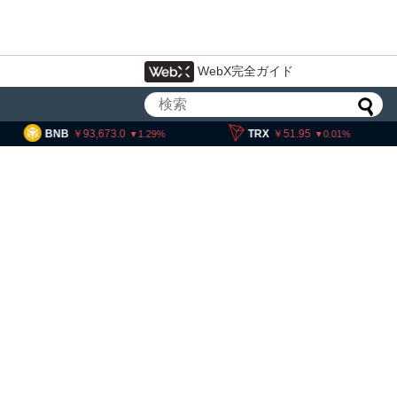
WebX完全ガイド
3,673.0
TRX
51.95
SOL
11,
1.29
0.01
・ヘイズ、AIバブル崩壊と
でビットコイン100万ドル