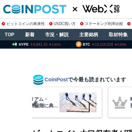
ビットコインの将来性
USDC買い方
ステーキング利率比較
TOP
新着
市況・解説
主要銘柄
取材特集
8,891.10
BTC
10,216,528
ETH
3
1.81
0.55
CoinPost
で今最も読まれています
リアム・
暗号資産交換業
終段階に典型
要請、詐欺被害
クアント
察庁