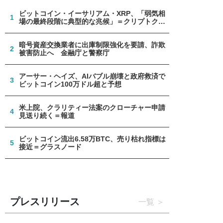
ビットコイン・イーサリアム・XRP、「弱気相
1
場の最終段階に典型的な兆候」＝クリプトクア
ント
暗号資産交換業者に出庫制限強化を要請、詐欺
2
被害防止へ 金融庁と警察庁
アーサー・ヘイズ、AIバブル崩壊と政府救済で
3
ビットコイン100万ドル超と予想
米上院、クラリティー法案のクローチャー申請
4
見送り続く＝報道
ビットコイン流出6.58万BTC、売り枯れ指標は
5
接近＝グラスノード
プレスリリース
一覧