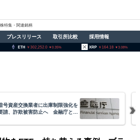
株特集・関連銘柄
プレスリリース
取引所比較
採用情報
02,252.0
XRP
164.18
BNB
9
0.35
3.08
者に出庫制限強化を
アーサー
防止へ 金融庁と警
政府救済
超と予想