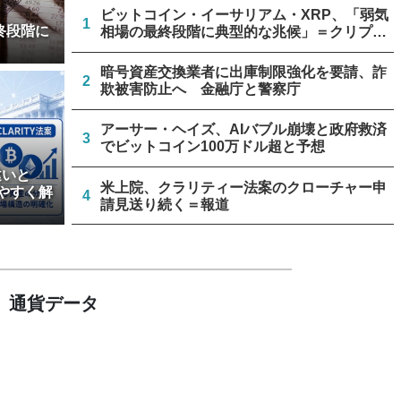
ビットコイン・イーサリアム・XRP、「弱気
1
終段階に
相場の最終段階に典型的な兆候」＝クリプト
クアント
暗号資産交換業者に出庫制限強化を要請、詐
2
欺被害防止へ 金融庁と警察庁
アーサー・ヘイズ、AIバブル崩壊と政府救済
3
でビットコイン100万ドル超と予想
違いと
米上院、クラリティー法案のクローチャー申
やすく解
4
請見送り続く＝報道
ビットコイン流出6.58万BTC、売り枯れ指標
5
は接近＝グラスノード
通貨データ