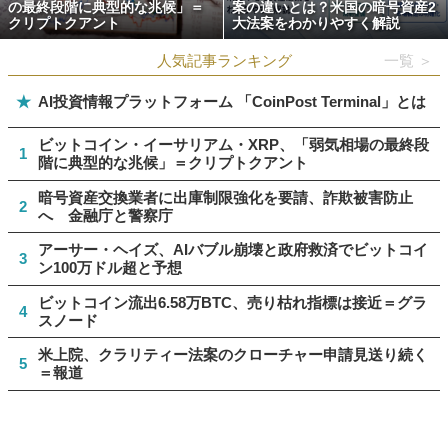
の最終段階に典型的な兆候」＝
案の違いとは？米国の暗号資産2
クリプトクアント
大法案をわかりやすく解説
人気記事ランキング
一覧 ＞
★
AI投資情報プラットフォーム 「CoinPost Terminal」とは
ビットコイン・イーサリアム・XRP、「弱気相場の最終段
1
階に典型的な兆候」＝クリプトクアント
暗号資産交換業者に出庫制限強化を要請、詐欺被害防止
2
へ 金融庁と警察庁
アーサー・ヘイズ、AIバブル崩壊と政府救済でビットコイ
3
ン100万ドル超と予想
ビットコイン流出6.58万BTC、売り枯れ指標は接近＝グラ
4
スノード
米上院、クラリティー法案のクローチャー申請見送り続く
5
＝報道