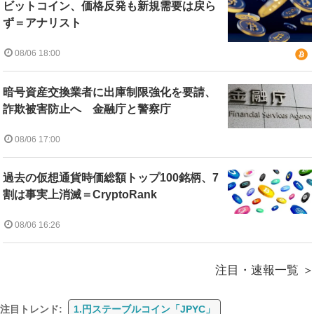
ビットコイン、価格反発も新規需要は戻ら
ず＝アナリスト
08/06 18:00
暗号資産交換業者に出庫制限強化を要請、
詐欺被害防止へ 金融庁と警察庁
08/06 17:00
過去の仮想通貨時価総額トップ100銘柄、7
割は事実上消滅＝CryptoRank
08/06 16:26
注目・速報一覧
注目トレンド:
1.円ステーブルコイン「JPYC」