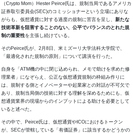
（Crypto Mom）Hester Peirce氏は、規制当局であるアメリカ
証券取引委員会(SEC)のコミッショナーという立場にありな
がらも、仮想通貨に対する過度の規制に苦言を呈し、
新たな
技術革新を阻害することのない、公平でバランスのとれた規
制の重要性
を主張し続けている。
そのPeirce氏が、2月8日、米ミズーリ大学法科大学院で、
「最適化された規制の原則」について講演を行った。
自身を「ATM機の中に閉じ込められ、メモで助けを求めた修
理業者」になぞらえ、公正な仮想通貨規制の枠組み作りに
は、規制する側とイノベーターや起業家との対話が不可欠で
あり、規制当局側の技術に対する理解を深めるためにも、仮
想通貨業界の現場からのインプットによる助けを必要として
いると述べた。
その中で、Peirce氏は、仮想通貨やICOにおけるトークン
が、SECが管轄している「有価証券」に該当するかどうかの