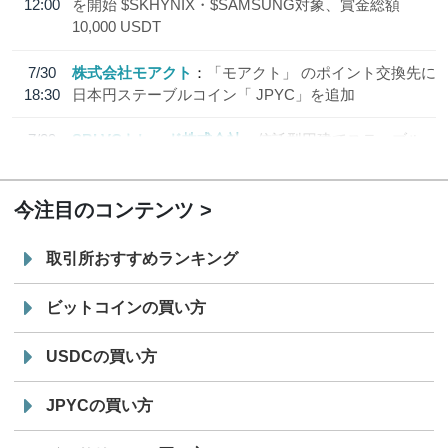
12:00
を開始 $SKHYNIX・$SAMSUNG対象、賞金総額
10,000 USDT
7/30
株式会社モアクト
「モアクト」 のポイント交換先に
18:30
日本円ステーブルコイン「 JPYC」を追加
7/29
SBI VCトレード株式会社
信託型円建てステーブル
19:30
コイン「JPYSC」徹底解説セミナーを開催
今注目のコンテンツ
取引所おすすめランキング
ビットコインの買い方
USDCの買い方
JPYCの買い方