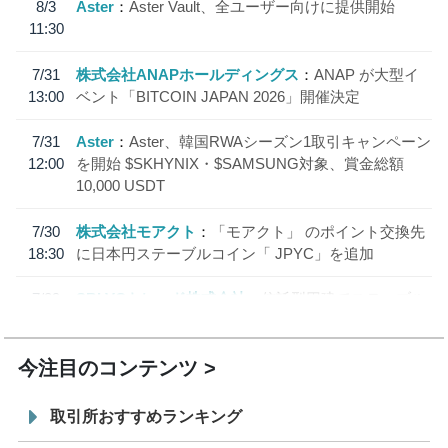
8/3
Aster
Aster Vault、全ユーザー向けに提供開始
11:30
7/31
株式会社ANAPホールディングス
ANAP が大型イ
13:00
ベント「BITCOIN JAPAN 2026」開催決定
7/31
Aster
Aster、韓国RWAシーズン1取引キャンペーン
12:00
を開始 $SKHYNIX・$SAMSUNG対象、賞金総額
10,000 USDT
7/30
株式会社モアクト
「モアクト」 のポイント交換先
18:30
に日本円ステーブルコイン「 JPYC」を追加
7/29
SBI VCトレード株式会社
信託型円建てステーブル
19:30
コイン「JPYSC」徹底解説セミナーを開催
今注目のコンテンツ
取引所おすすめランキング