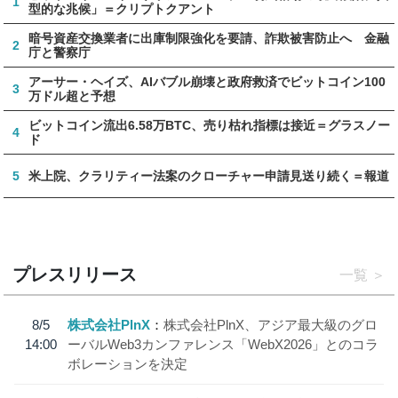
1
型的な兆候」＝クリプトクアント
暗号資産交換業者に出庫制限強化を要請、詐欺被害防止へ 金融
2
庁と警察庁
アーサー・ヘイズ、AIバブル崩壊と政府救済でビットコイン100
3
万ドル超と予想
ビットコイン流出6.58万BTC、売り枯れ指標は接近＝グラスノー
4
ド
5
米上院、クラリティー法案のクローチャー申請見送り続く＝報道
プレスリリース
一覧
8/5
株式会社PlnX
株式会社PlnX、アジア最大級のグロ
14:00
ーバルWeb3カンファレンス「WebX2026」とのコラ
ボレーションを決定