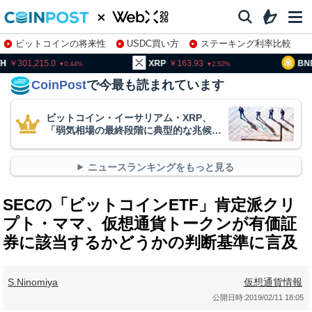
ビットコインの将来性
USDC買い方
ステーキング利率比較
株特集・関連銘柄
01,215.0
XRP
163.93
BNB
93
0.44
2.52
CoinPost
で今最も読まれています
ビットコイン・イーサリアム・XRP、
「弱気相場の最終段階に典型的な兆候」
＝クリプトクアント
ニュースランキングをもっと見る
SECの「ビットコインETF」肯定派クリ
プト・ママ、仮想通貨トークンが有価証
券に該当するかどうかの判断基準に言及
S.Ninomiya
仮想通貨情報
公開日時:
2019/02/11 18:05