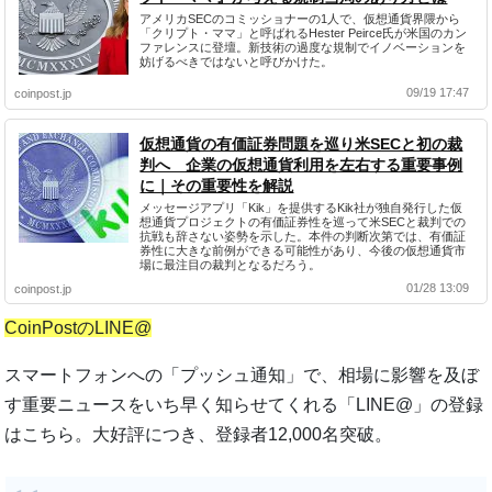
アメリカSECのコミッショナーの1人で、仮想通貨界隈から
「クリプト・ママ」と呼ばれるHester Peirce氏が米国のカン
ファレンスに登壇。新技術の過度な規制でイノベーションを
妨げるべきではないと呼びかけた。
09/19 17:47
coinpost.jp
仮想通貨の有価証券問題を巡り米SECと初の裁
判へ 企業の仮想通貨利用を左右する重要事例
に｜その重要性を解説
メッセージアプリ「Kik」を提供するKik社が独自発行した仮
想通貨プロジェクトの有価証券性を巡って米SECと裁判での
抗戦も辞さない姿勢を示した。本件の判断次第では、有価証
券性に大きな前例ができる可能性があり、今後の仮想通貨市
場に最注目の裁判となるだろう。
01/28 13:09
coinpost.jp
CoinPostのLINE@
スマートフォンへの「プッシュ通知」で、相場に影響を及ぼ
す重要ニュースをいち早く知らせてくれる「LINE@」の登録
はこちら。大好評につき、登録者12,000名突破。