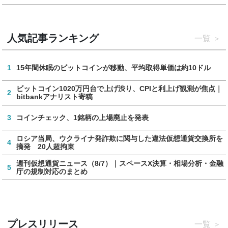
人気記事ランキング
一覧
1
15年間休眠のビットコインが移動、平均取得単価は約10ドル
ビットコイン1020万円台で上げ渋り、CPIと利上げ観測が焦点｜
2
bitbankアナリスト寄稿
3
コインチェック、1銘柄の上場廃止を発表
ロシア当局、ウクライナ発詐欺に関与した違法仮想通貨交換所を
4
摘発 20人超拘束
週刊仮想通貨ニュース（8/7）｜スペースX決算・相場分析・金融
5
庁の規制対応のまとめ
プレスリリース
一覧