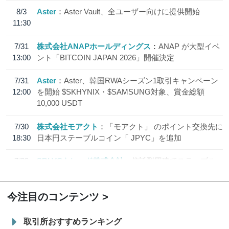
8/3
Aster
Aster Vault、全ユーザー向けに提供開始
11:30
7/31
株式会社ANAPホールディングス
ANAP が大型イベ
13:00
ント「BITCOIN JAPAN 2026」開催決定
7/31
Aster
Aster、韓国RWAシーズン1取引キャンペーン
12:00
を開始 $SKHYNIX・$SAMSUNG対象、賞金総額
10,000 USDT
7/30
株式会社モアクト
「モアクト」 のポイント交換先に
18:30
日本円ステーブルコイン「 JPYC」を追加
7/29
SBI VCトレード株式会社
信託型円建てステーブル
19:30
コイン「JPYSC」徹底解説セミナーを開催
今注目のコンテンツ
取引所おすすめランキング