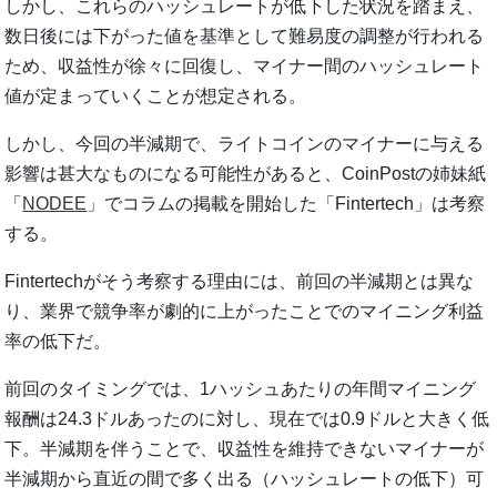
しかし、これらのハッシュレートが低下した状況を踏まえ、
数日後には下がった値を基準として難易度の調整が行われる
ため、収益性が徐々に回復し、マイナー間のハッシュレート
値が定まっていくことが想定される。
しかし、今回の半減期で、ライトコインのマイナーに与える
影響は甚大なものになる可能性があると、CoinPostの姉妹紙
「
NODEE
」でコラムの掲載を開始した「Fintertech」は考察
する。
Fintertechがそう考察する理由には、前回の半減期とは異な
り、業界で競争率が劇的に上がったことでのマイニング利益
率の低下だ。
前回のタイミングでは、1ハッシュあたりの年間マイニング
報酬は24.3ドルあったのに対し、現在では0.9ドルと大きく低
下。半減期を伴うことで、収益性を維持できないマイナーが
半減期から直近の間で多く出る（ハッシュレートの低下）可