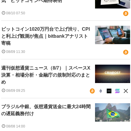
気 ビットコインへ期待表明
08/10 07:50
ビットコイン1020万円台で上げ渋り、CPI
と利上げ観測が焦点｜bitbankアナリスト
寄稿
08/09 11:30
週刊仮想通貨ニュース（8/7）｜スペースX
決算・相場分析・金融庁の規制対応のまと
め
08/09 09:25
ブラジル中銀、仮想通貨送金に最大24時間
の遅延義務付け
08/08 14:00