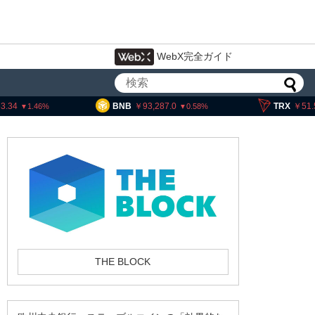
WebX完全ガイド
BNB
93,287.0
TRX
51.56
S
0.58
0.41
ェック、1銘柄の上場廃止
THE BLOCK