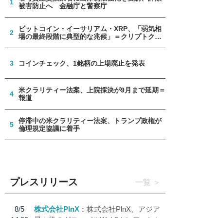
1
被害防止へ 金融庁と警察庁
ビットコイン・イーサリアム・XRP、「弱気相
2
場の最終段階に典型的な兆候」＝クリプトクア
ント
3
コインチェック、1銘柄の上場廃止を発表
米クラリティー法案、上院採決が9月まで延期＝
4
報道
停滞中の米クラリティー法案、トランプ政権が
5
倫理規定協議に着手
プレスリリース
一覧
8/5
株式会社PlnX
株式会社PlnX、アジア