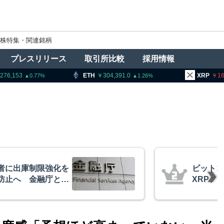
株特集・関連銘柄
プレスリリース
取引所比較
採用情報
ETH
304,391.0
XRP
163.34
1.26
1.46
イーサリアム・
コインチ
相場の最終段階に典型
を発表
リプトクアント