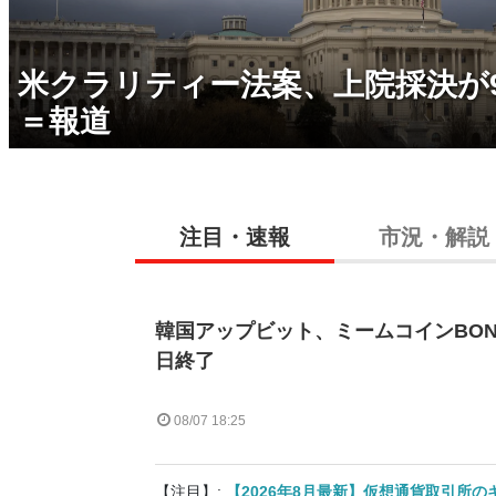
米クラリティー法案、上院採決が
＝報道
注目・速報
市況・解説
韓国アップビット、ミームコインBON
日終了
08/07 18:25
【注目】:
【2026年8月最新】仮想通貨取引所