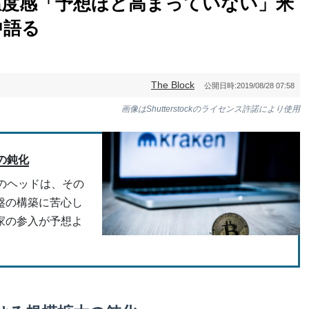
温度感「予想ほど高まっていない」米
中語る
The Block
公開日時:
2019/08/28 07:58
画像はShutterstockのライセンス許諾により使用
の鈍化
のヘッドは、その
盤の構築に苦心し
家の参入が予想よ