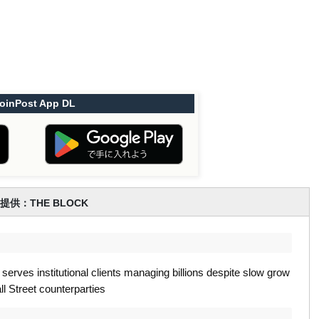
oinPost App DL
提供：THE BLOCK
erves institutional clients managing billions despite slow grow
l Street counterparties