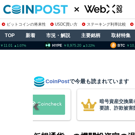
ビットコインの将来性
USDC買い方
ステーキング利率比較
TOP
新着
市況・解説
主要銘柄
取材特集
HYPE
8,975.20
BTC
10,276,153
3.22
0.77
CoinPost
で今最も読まれています
庫制限強化を
ビットコイン・
 金融庁と警
XRP、「弱気
的な兆候」＝ク