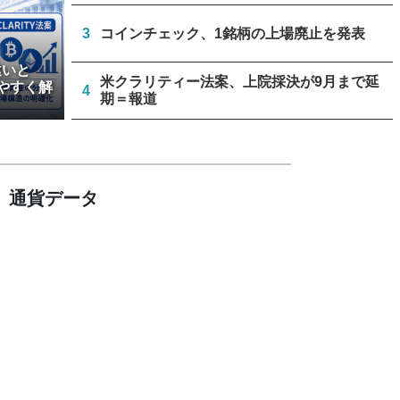
クアント
3
コインチェック、1銘柄の上場廃止を発表
違いと
米クラリティー法案、上院採決が9月まで延
やすく解
4
期＝報道
停滞中の米クラリティー法案、トランプ政権
5
が倫理規定協議に着手
通貨データ