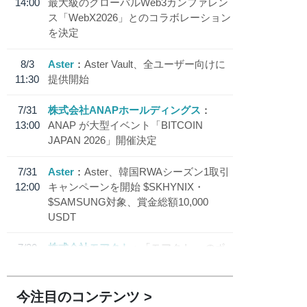
14:00
最大級のグローバルWeb3カンファレン
ス「WebX2026」とのコラボレーション
を決定
8/3
Aster
Aster Vault、全ユーザー向けに
11:30
提供開始
7/31
株式会社ANAPホールディングス
13:00
ANAP が大型イベント「BITCOIN
JAPAN 2026」開催決定
7/31
Aster
Aster、韓国RWAシーズン1取引
12:00
キャンペーンを開始 $SKHYNIX・
$SAMSUNG対象、賞金総額10,000
USDT
7/30
株式会社モアクト
「モアクト」 のポ
18:30
イント交換先に日本円ステーブルコイン
「 JPYC」を追加
今注目のコンテンツ