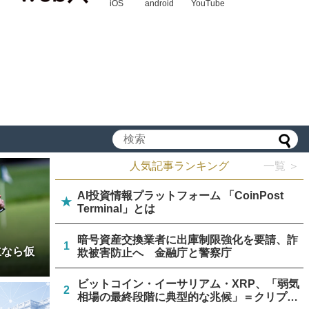
iOS
android
YouTube
人気記事ランキング
一覧 ＞
AI投資情報プラットフォーム 「CoinPost
★
Terminal」とは
暗号資産交換業者に出庫制限強化を要請、詐
1
立なら仮
欺被害防止へ 金融庁と警察庁
ビットコイン・イーサリアム・XRP、「弱気
2
相場の最終段階に典型的な兆候」＝クリプト