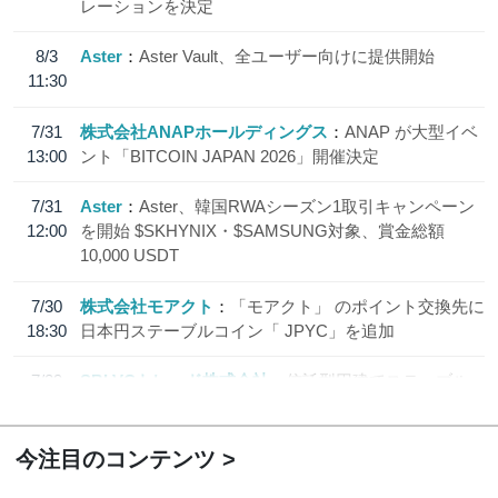
レーションを決定
8/3
Aster
Aster Vault、全ユーザー向けに提供開始
11:30
7/31
株式会社ANAPホールディングス
ANAP が大型イベ
13:00
ント「BITCOIN JAPAN 2026」開催決定
7/31
Aster
Aster、韓国RWAシーズン1取引キャンペーン
12:00
を開始 $SKHYNIX・$SAMSUNG対象、賞金総額
10,000 USDT
7/30
株式会社モアクト
「モアクト」 のポイント交換先に
18:30
日本円ステーブルコイン「 JPYC」を追加
7/29
SBI VCトレード株式会社
信託型円建てステーブル
19:30
コイン「JPYSC」徹底解説セミナーを開催
今注目のコンテンツ