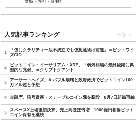
実績・評判・目的別
人気記事ランキング
一覧
「仮にクラリティー法不成立でも仮想通貨は前進」＝ビットワイ
1
ズCIO
ビットコイン・イーサリアム・XRP、「弱気相場の最終段階に典
2
型的な兆候」＝クリプトクアント
アーサー・ヘイズ、AIバブル崩壊と政府救済でビットコイン100
3
万ドル超と予想
4
金融庁、暗号資産・ステーブルコイン課を新設 8月7日組織再編
スペースX上場後初決算、売上高ほぼ倍増 1900億円相当ビット
5
コイン保有を継続