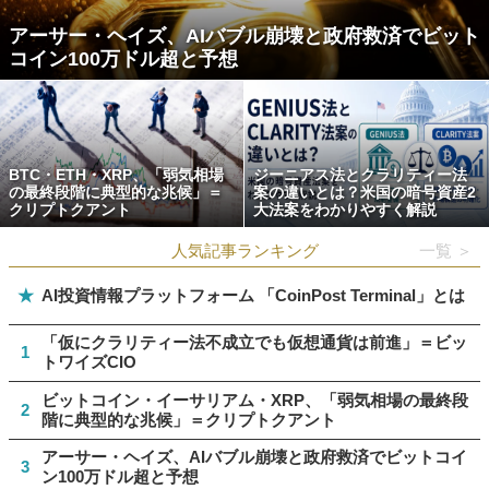
アーサー・ヘイズ、AIバブル崩壊と政府救済でビット
コイン100万ドル超と予想
BTC・ETH・XRP、「弱気相場
ジーニアス法とクラリティー法
の最終段階に典型的な兆候」＝
案の違いとは？米国の暗号資産2
クリプトクアント
大法案をわかりやすく解説
人気記事ランキング
一覧 ＞
★
AI投資情報プラットフォーム 「CoinPost Terminal」とは
「仮にクラリティー法不成立でも仮想通貨は前進」＝ビッ
1
トワイズCIO
ビットコイン・イーサリアム・XRP、「弱気相場の最終段
2
階に典型的な兆候」＝クリプトクアント
アーサー・ヘイズ、AIバブル崩壊と政府救済でビットコイ
3
ン100万ドル超と予想