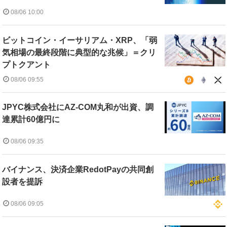
08/06 10:00
ビットコイン・イーサリアム・XRP、「弱
気相場の最終段階に典型的な兆候」＝クリ
プトクアント
08/06 09:55
JPYC株式会社にAZ-COM丸和が出資、調
達累計60億円に
08/06 09:35
バイナンス、決済企業RedotPayの共同創
設者を提訴
08/06 09:05