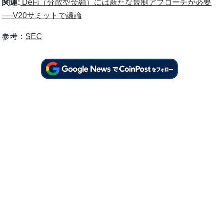
関連:
DeFi（分散型金融）には新たな規制アプローチが必要
──V20サミットで議論
参考：
SEC