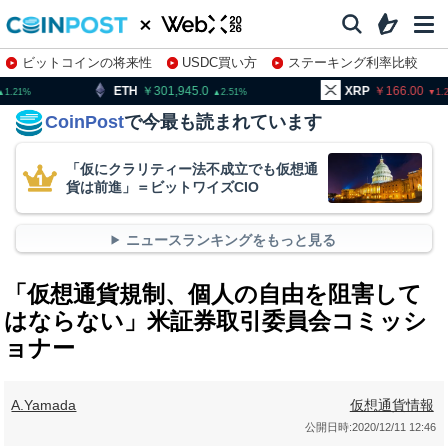
ビットコインの将来性
USDC買い方
ステーキング利率比較
株特集・関連銘柄
301,945.0
XRP
166.00
BNB
2.51
1.2
CoinPost
で今最も読まれています
「仮にクラリティー法不成立でも仮想通
貨は前進」＝ビットワイズCIO
ニュースランキングをもっと見る
「仮想通貨規制、個人の自由を阻害して
はならない」米証券取引委員会コミッシ
ョナー
A.Yamada
仮想通貨情報
公開日時:
2020/12/11 12:46