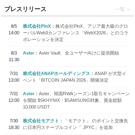
プレスリリース
一覧
8/5
株式会社PlnX
株式会社PlnX、アジア最大級のグロ
14:00
ーバルWeb3カンファレンス「WebX2026」とのコラ
ボレーションを決定
8/3
Aster
Aster Vault、全ユーザー向けに提供開始
11:30
7/31
株式会社ANAPホールディングス
ANAP が大型イ
13:00
ベント「BITCOIN JAPAN 2026」開催決定
7/31
Aster
Aster、韓国RWAシーズン1取引キャンペーン
12:00
を開始 $SKHYNIX・$SAMSUNG対象、賞金総額
10,000 USDT
7/30
株式会社モアクト
「モアクト」 のポイント交換先
18:30
に日本円ステーブルコイン「 JPYC」を追加