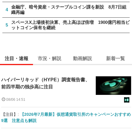
金融庁、暗号資産・ステーブルコイン課を新設 8月7日組
4
織再編
スペースX上場後初決算、売上高ほぼ倍増 1900億円相当ビ
5
ットコイン保有を継続
注目・速報
市況・解説
動画解説
新着一覧
ハイパーリキッド（HYPE）調査報告書、
前四半期の独歩高に注目
08/06 14:51
【注目】:
【2026年7月最新】仮想通貨取引所のキャンペーンおすすめ
9選 注意点も解説