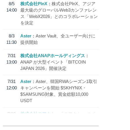
8/5
株式会社PlnX
株式会社PlnX、アジア
14:00
最大級のグローバルWeb3カンファレン
ス「WebX2026」とのコラボレーション
を決定
8/3
Aster
Aster Vault、全ユーザー向けに
11:30
提供開始
7/31
株式会社ANAPホールディングス
13:00
ANAP が大型イベント「BITCOIN
JAPAN 2026」開催決定
7/31
Aster
Aster、韓国RWAシーズン1取引
12:00
キャンペーンを開始 $SKHYNIX・
$SAMSUNG対象、賞金総額10,000
USDT
7/30
株式会社モアクト
「モアクト」 のポ
18:30
イント交換先に日本円ステーブルコイン
「 JPYC」を追加