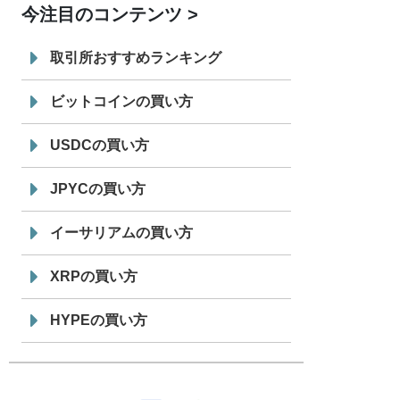
今注目のコンテンツ
7/29
SBI VCトレード株式会社
信託型円建
19:30
てステーブルコイン「JPYSC」徹底解
取引所おすすめランキング
説セミナーを開催
ビットコインの買い方
USDCの買い方
JPYCの買い方
イーサリアムの買い方
XRPの買い方
HYPEの買い方