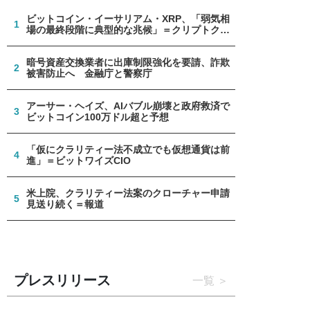
ビットコイン・イーサリアム・XRP、「弱気相
1
場の最終段階に典型的な兆候」＝クリプトクア
ント
暗号資産交換業者に出庫制限強化を要請、詐欺
2
被害防止へ 金融庁と警察庁
アーサー・ヘイズ、AIバブル崩壊と政府救済で
3
ビットコイン100万ドル超と予想
「仮にクラリティー法不成立でも仮想通貨は前
4
進」＝ビットワイズCIO
米上院、クラリティー法案のクローチャー申請
5
見送り続く＝報道
プレスリリース
一覧