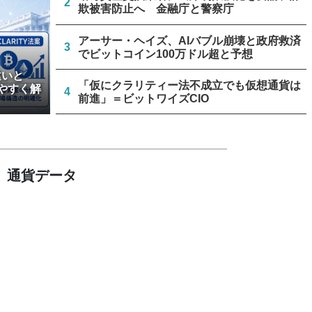
2
欺被害防止へ 金融庁と警察庁
アーサー・ヘイズ、AIバブル崩壊と政府救済
3
でビットコイン100万ドル超と予想
違いと
「仮にクラリティー法不成立でも仮想通貨は
やすく解
4
前進」＝ビットワイズCIO
米上院、クラリティー法案のクローチャー申
5
請見送り続く＝報道
通貨データ