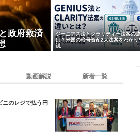
壊と政府救済
ジーニアス法とクラリティー法案の
は？米国の暗号資産2大法案をわかり
想
説
動画解説
新着一覧
ビニのレジで払う円