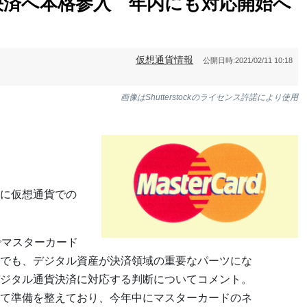
決済へ本格参入 年内にも対応開始へ
仮想通貨情報
公開日時:
2021/02/11 10:18
画像はShutterstockのライセンス許諾により使用
に仮想通貨での
でマスターカード
でも、デジタル資産が決済領域の重要なパーツにな
ジタル通貨決済に対応する判断についてコメント。
て準備を整えており、今年中にマスターカードのネ