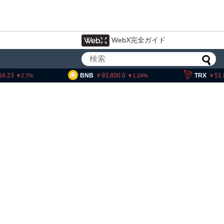
WebX完全ガイド
BNB
93,800.0
TRX
51.88
1.24
0.09
アーサー・ヘイズ、AIバブル崩壊と
政府救済でビットコイン100万ドル
超と予想