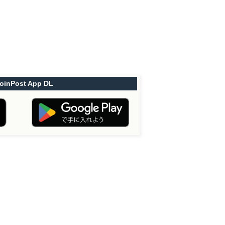
oinPost App DL