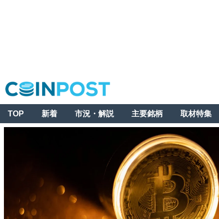
TOP
新着
市況・解説
主要銘柄
取材特集