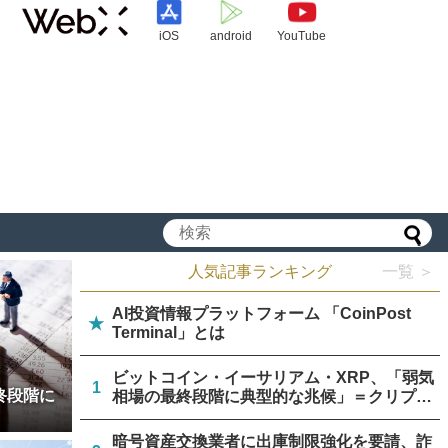
iOS
android
YouTube
人気記事ランキング
一覧 ＞
AI投資情報プラットフォーム 「CoinPost
★
Terminal」とは
ビットコイン・イーサリアム・XRP、「弱気
1
終段階に
相場の最終段階に典型的な兆候」＝クリプト
クアント
暗号資産交換業者に出庫制限強化を要請、詐