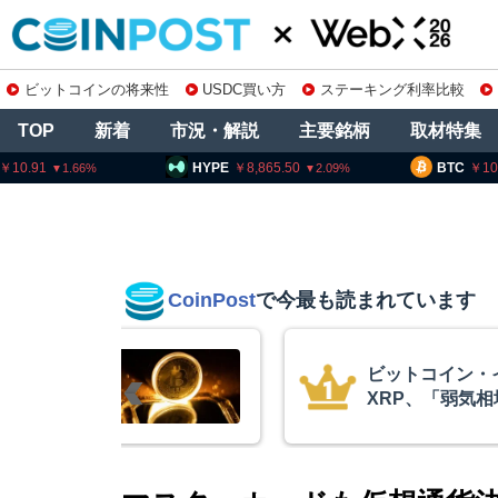
ビットコインの将来性
USDC買い方
ステーキング利率比較
TOP
新着
市況・解説
主要銘柄
取材特集
HYPE
8,865.50
BTC
10,204,631
2.09
0.4
CoinPost
で今最も読まれています
イン・イーサリアム・
暗
「弱気相場の最終段階に典型
要
」＝クリプトクアント
察