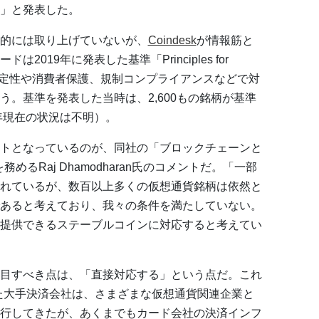
」と発表した。
的には取り上げていないが、
Coindesk
が情報筋と
019年に発表した基準「Principles for
s」を下に、安定性や消費者保護、規制コンプライアンスなどで対
。基準を発表した当時は、2,600もの銘柄が基準
年現在の状況は不明）。
トとなっているのが、同社の「ブロックチェーンと
るRaj Dhamodharan氏のコメントだ。「一部
れているが、数百以上多くの仮想通貨銘柄は依然と
あると考えており、我々の条件を満たしていない。
提供できるステーブルコインに対応すると考えてい
目すべき点は、「直接対応する」という点だ。これ
った大手決済会社は、さまざまな仮想通貨関連企業と
行してきたが、あくまでもカード会社の決済インフ