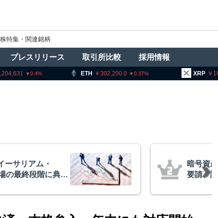
株特集・関連銘柄
プレスリリース
取引所比較
採用情報
ETH
302,200.0
XRP
164.23
0.37
2.7
号資産交換業者に出庫制限強化を
請、詐欺被害防止へ 金融庁と警
庁