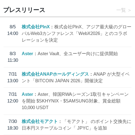
プレスリリース
一覧
8/5
株式会社PlnX
株式会社PlnX、アジア最大級のグロー
14:00
バルWeb3カンファレンス「WebX2026」とのコラボ
レーションを決定
8/3
Aster
Aster Vault、全ユーザー向けに提供開始
11:30
7/31
株式会社ANAPホールディングス
ANAP が大型イベ
13:00
ント「BITCOIN JAPAN 2026」開催決定
7/31
Aster
Aster、韓国RWAシーズン1取引キャンペーン
12:00
を開始 $SKHYNIX・$SAMSUNG対象、賞金総額
10,000 USDT
7/30
株式会社モアクト
「モアクト」 のポイント交換先に
18:30
日本円ステーブルコイン「 JPYC」を追加