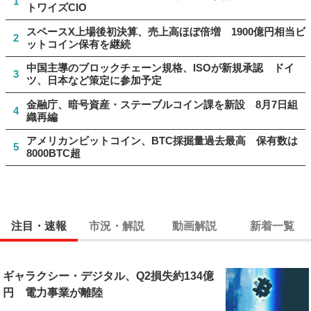
1
トワイズCIO
スペースX上場後初決算、売上高ほぼ倍増 1900億円相当ビ
2
ットコイン保有を継続
中国主導のブロックチェーン規格、ISOが新規承認 ドイ
3
ツ、日本など策定に参加予定
金融庁、暗号資産・ステーブルコイン課を新設 8月7日組
4
織再編
アメリカンビットコイン、BTC採掘量過去最高 保有数は
5
8000BTC超
注目・速報
市況・解説
動画解説
新着一覧
ギャラクシー・デジタル、Q2損失約134億
円 電力事業が離陸