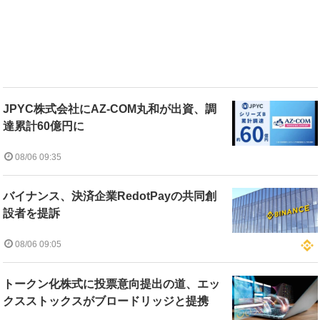
JPYC株式会社にAZ-COM丸和が出資、調
達累計60億円に
08/06 09:35
バイナンス、決済企業RedotPayの共同創
設者を提訴
08/06 09:05
トークン化株式に投票意向提出の道、エッ
クスストックスがブロードリッジと提携