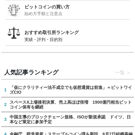
ビットコインの買い方
始め方手順と注意点
おすすめ取引所ランキング
実績・評判・目的別
人気記事ランキング
一覧
「仮にクラリティー法不成立でも仮想通貨は前進」＝ビットワイ
1
ズCIO
スペースX上場後初決算、売上高ほぼ倍増 1900億円相当ビット
2
コイン保有を継続
中国主導のブロックチェーン規格、ISOが新規承認 ドイツ、日
3
本など策定に参加予定
4
金融庁、暗号資産・ステーブルコイン課を新設 8月7日組織再編