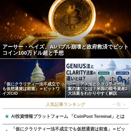
アーサー・ヘイズ、AIバブル崩壊と政府救済でビット
コイン100万ドル超と予想
「仮にクラリティー法不成立で
ジーニアス法とクラリティー法
も仮想通貨は前進」＝ビットワ
案の違いとは？米国の暗号資産2
イズCIO
大法案をわかりやすく解説
人気記事ランキング
一覧 ＞
★
AI投資情報プラットフォーム 「CoinPost Terminal」とは
「仮にクラリティー法不成立でも仮想通貨は前進」＝ビッ