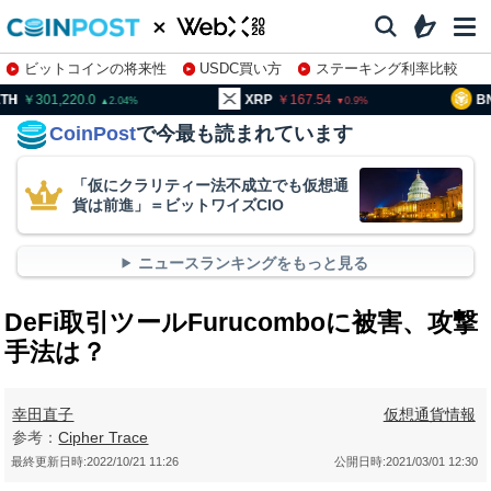
ビットコインの将来性
USDC買い方
ステーキング利率比較
株特集・関連銘柄
01,220.0
XRP
167.54
BNB
9
2.04
0.9
CoinPost
で今最も読まれています
「仮にクラリティー法不成立でも仮想通
貨は前進」＝ビットワイズCIO
ニュースランキングをもっと見る
DeFi取引ツールFurucomboに被害、攻撃
手法は？
幸田直子
仮想通貨情報
参考：
Cipher Trace
最終更新日時:
2022/10/21 11:26
公開日時:
2021/03/01 12:30