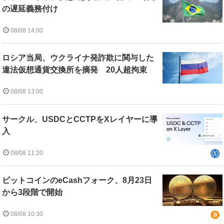
の遅延義務付け
08/08 14:00
ロシア当局、ウクライナ発詐欺に関与した
違法仮想通貨交換所を摘発 20人超拘束
08/08 13:00
サークル、USDCとCCTPをXレイヤーに導
入
08/08 11:20
ビットコインのeCashフォーク、8月23日
から3段階で開始
08/08 10:30