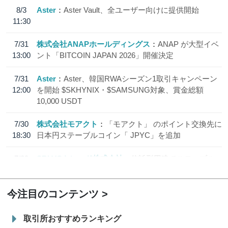
8/3
Aster
Aster Vault、全ユーザー向けに提供開始
11:30
7/31
株式会社ANAPホールディングス
ANAP が大型イベ
13:00
ント「BITCOIN JAPAN 2026」開催決定
7/31
Aster
Aster、韓国RWAシーズン1取引キャンペーン
12:00
を開始 $SKHYNIX・$SAMSUNG対象、賞金総額
10,000 USDT
7/30
株式会社モアクト
「モアクト」 のポイント交換先に
18:30
日本円ステーブルコイン「 JPYC」を追加
7/29
SBI VCトレード株式会社
信託型円建てステーブル
19:30
コイン「JPYSC」徹底解説セミナーを開催
今注目のコンテンツ
取引所おすすめランキング