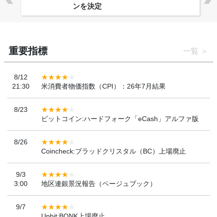
ンを決定
重要指標
一覧
8/12
21:30
米消費者物価指数（CPI）：26年7月結果
8/23
ビットコイン:ハードフォーク「eCash」アルファ版
8/26
Coincheck:ブラッドクリスタル（BC）上場廃止
9/3
3:00
地区連銀景況報告（ベージュブック）
9/7
Upbit:BONK上場廃止