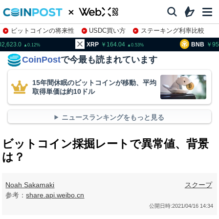
ビットコインの将来性
USDC買い方
ステーキング利率比較
株特集・関連銘柄
23.0
XRP
164.04
BNB
95,097
0.12
0.53
CoinPost
で今最も読まれています
15年間休眠のビットコインが移動、平均
取得単価は約10ドル
ニュースランキングをもっと見る
ビットコイン採掘レートで異常値、背景
は？
Noah Sakamaki
スクープ
参考：
share.api.weibo.cn
公開日時:
2021/04/16 14:34