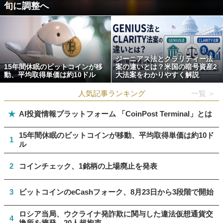
旬に調整へ
ジーニアス法とクラリティー法
15年間休眠のビットコインが移
案の違いとは？米国の暗号資産2
動、平均取得単価は約10ドル
大法案をわかりやすく解説
人気記事ランキング
一覧 ＞
★
AI投資情報プラットフォーム 「CoinPost Terminal」とは
15年間休眠のビットコインが移動、平均取得単価は約10ド
1
ル
2
コインチェック、1銘柄の上場廃止を発表
3
ビットコインのeCashフォーク、8月23日から3段階で開始
ロシア当局、ウクライナ発詐欺に関与した違法仮想通貨交
4
換所を摘発 20人超拘束