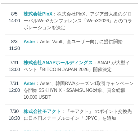
8/5
株式会社PlnX
株式会社PlnX、アジア最大級のグロ
14:00
ーバルWeb3カンファレンス「WebX2026」とのコラ
ボレーションを決定
8/3
Aster
Aster Vault、全ユーザー向けに提供開始
11:30
7/31
株式会社ANAPホールディングス
ANAP が大型イ
13:00
ベント「BITCOIN JAPAN 2026」開催決定
7/31
Aster
Aster、韓国RWAシーズン1取引キャンペーン
12:00
を開始 $SKHYNIX・$SAMSUNG対象、賞金総額
10,000 USDT
7/30
株式会社モアクト
「モアクト」 のポイント交換先
18:30
に日本円ステーブルコイン「 JPYC」を追加
7/29
SBI VCトレード株式会社
信託型円建てステーブル
19:30
コイン「JPYSC」徹底解説セミナーを開催