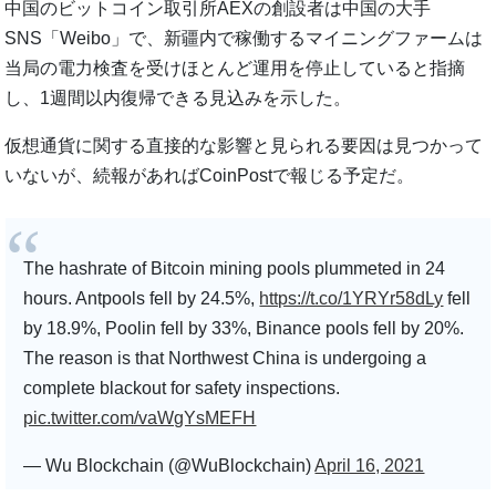
中国のビットコイン取引所AEXの創設者は中国の大手
SNS「Weibo」で、新疆内で稼働するマイニングファームは
当局の電力検査を受けほとんど運用を停止していると指摘
し、1週間以内復帰できる見込みを示した。
仮想通貨に関する直接的な影響と見られる要因は見つかって
いないが、続報があればCoinPostで報じる予定だ。
The hashrate of Bitcoin mining pools plummeted in 24
hours. Antpools fell by 24.5%,
https://t.co/1YRYr58dLy
fell
by 18.9%, Poolin fell by 33%, Binance pools fell by 20%.
The reason is that Northwest China is undergoing a
complete blackout for safety inspections.
pic.twitter.com/vaWgYsMEFH
— Wu Blockchain (@WuBlockchain)
April 16, 2021