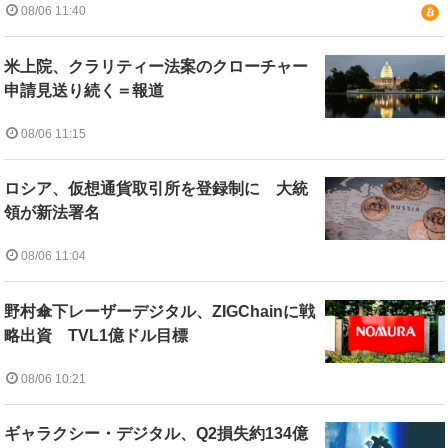
08/06 11:40
米上院、クラリティー法案のクローチャー
申請見送り続く＝報道
08/06 11:15
ロシア、仮想通貨取引所を登録制に 大統
領が新法署名
08/06 11:04
野村傘下レーザーデジタル、ZIGChainに戦
略出資 TVL1億ドル目標
08/06 10:21
ギャラクシー・デジタル、Q2損失約134億