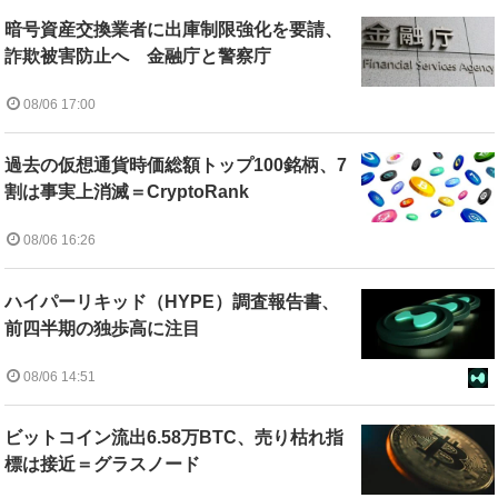
暗号資産交換業者に出庫制限強化を要請、
詐欺被害防止へ 金融庁と警察庁
08/06 17:00
過去の仮想通貨時価総額トップ100銘柄、7
割は事実上消滅＝CryptoRank
08/06 16:26
ハイパーリキッド（HYPE）調査報告書、
前四半期の独歩高に注目
08/06 14:51
ビットコイン流出6.58万BTC、売り枯れ指
標は接近＝グラスノード