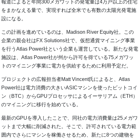
報道によると年間300メガワットの発電量は4万戸以上の住宅
をまかなえる量で、実現すれば全米でも有数の太陽光発電施
設になる。
この計画を進めているのは、Madison River Equity社。この
企業の親会社はFX Solutions社で、仮想通貨マイニング事業
を行うAtlas Power社という企業も運営している。新たな発電
施設は、Atlas Power社が州から許可を得ている75メガワッ
トのマイニング事業に電力を供給するために利用予定だ。
プロジェクトの広報担当者Matt Vincent氏によると、Atlas
Power社は電力消費の大きいASICマシンを使ったビットコイ
ン（BTC）からGPUプロセッサによるイーサリアム（ETH）
のマイニングに移行を始めている。
最新のGPUを導入したことで、同社の電力消費量は25メガワ
ットまで大幅に削減された。そこで、許可されている電力範
囲内でさらにマシンを稼働させるため、新たに8つの建物を