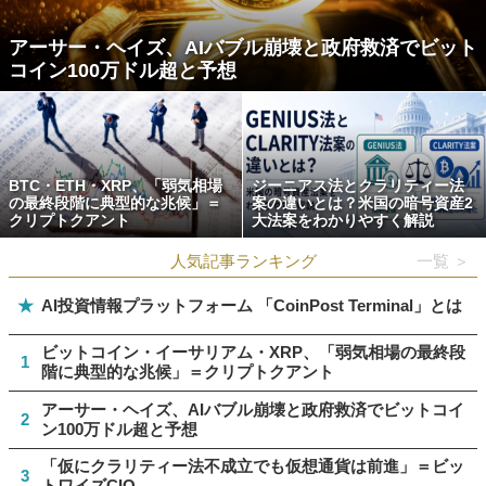
アーサー・ヘイズ、AIバブル崩壊と政府救済でビット
コイン100万ドル超と予想
BTC・ETH・XRP、「弱気相場
ジーニアス法とクラリティー法
の最終段階に典型的な兆候」＝
案の違いとは？米国の暗号資産2
クリプトクアント
大法案をわかりやすく解説
人気記事ランキング
一覧 ＞
★
AI投資情報プラットフォーム 「CoinPost Terminal」とは
ビットコイン・イーサリアム・XRP、「弱気相場の最終段
1
階に典型的な兆候」＝クリプトクアント
アーサー・ヘイズ、AIバブル崩壊と政府救済でビットコイ
2
ン100万ドル超と予想
「仮にクラリティー法不成立でも仮想通貨は前進」＝ビッ
3
トワイズCIO