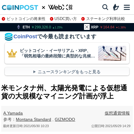
ビットコインの将来性
USDC買い方
ステーキング利率比較
株特集・関連銘柄
299,326.0
XRP
164.84
BNB
1.25
1.36
CoinPost
で今最も読まれています
ビットコイン・イーサリアム・XRP、
「弱気相場の最終段階に典型的な兆候」
＝クリプトクアント
ニュースランキングをもっと見る
米モンタナ州、太陽光発電による仮想通
貨の大規模なマイニング計画が浮上
A.Yamada
仮想通貨情報
参考：
Montana Standard
,
GIZMODO
最終更新日時:
2021/05/30 10:23
公開日時:
2021/05/29 14:29