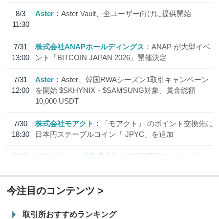
8/3
Aster
Aster Vault、全ユーザー向けに提供開始
11:30
7/31
株式会社ANAPホールディングス
ANAP が大型イベ
13:00
ント「BITCOIN JAPAN 2026」開催決定
7/31
Aster
Aster、韓国RWAシーズン1取引キャンペーン
12:00
を開始 $SKHYNIX・$SAMSUNG対象、賞金総額
10,000 USDT
7/30
株式会社モアクト
「モアクト」 のポイント交換先に
18:30
日本円ステーブルコイン「 JPYC」を追加
7/29
SBI VCトレード株式会社
信託型円建てステーブル
19:30
コイン「JPYSC」徹底解説セミナーを開催
今注目のコンテンツ
取引所おすすめランキング