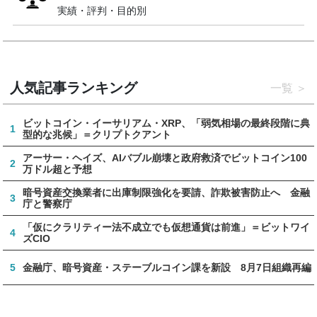
実績・評判・目的別
人気記事ランキング
一覧
ビットコイン・イーサリアム・XRP、「弱気相場の最終段階に典
1
型的な兆候」＝クリプトクアント
アーサー・ヘイズ、AIバブル崩壊と政府救済でビットコイン100
2
万ドル超と予想
暗号資産交換業者に出庫制限強化を要請、詐欺被害防止へ 金融
3
庁と警察庁
「仮にクラリティー法不成立でも仮想通貨は前進」＝ビットワイ
4
ズCIO
5
金融庁、暗号資産・ステーブルコイン課を新設 8月7日組織再編