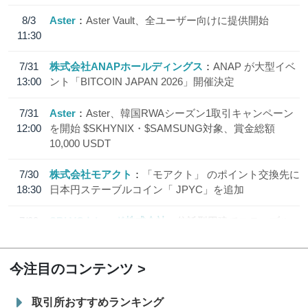
8/3
Aster
Aster Vault、全ユーザー向けに提供開始
11:30
7/31
株式会社ANAPホールディングス
ANAP が大型イベ
13:00
ント「BITCOIN JAPAN 2026」開催決定
7/31
Aster
Aster、韓国RWAシーズン1取引キャンペーン
12:00
を開始 $SKHYNIX・$SAMSUNG対象、賞金総額
10,000 USDT
7/30
株式会社モアクト
「モアクト」 のポイント交換先に
18:30
日本円ステーブルコイン「 JPYC」を追加
7/29
SBI VCトレード株式会社
信託型円建てステーブル
19:30
コイン「JPYSC」徹底解説セミナーを開催
今注目のコンテンツ
取引所おすすめランキング