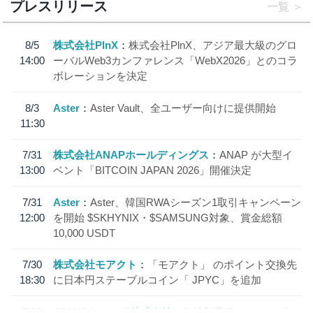
プレスリリース
一覧
8/5
株式会社PlnX
株式会社PlnX、アジア最大級のグロ
14:00
ーバルWeb3カンファレンス「WebX2026」とのコラ
ボレーションを決定
8/3
Aster
Aster Vault、全ユーザー向けに提供開始
11:30
7/31
株式会社ANAPホールディングス
ANAP が大型イ
13:00
ベント「BITCOIN JAPAN 2026」開催決定
7/31
Aster
Aster、韓国RWAシーズン1取引キャンペーン
12:00
を開始 $SKHYNIX・$SAMSUNG対象、賞金総額
10,000 USDT
7/30
株式会社モアクト
「モアクト」 のポイント交換先
18:30
に日本円ステーブルコイン「 JPYC」を追加
7/29
SBI VCトレード株式会社
信託型円建てステーブル