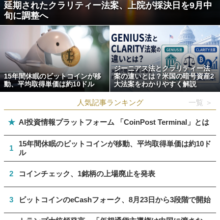
延期されたクラリティー法案、上院が採決日を9月中
旬に調整へ
ジーニアス法とクラリティー法
15年間休眠のビットコインが移
案の違いとは？米国の暗号資産2
動、平均取得単価は約10ドル
大法案をわかりやすく解説
人気記事ランキング
一覧 ＞
★
AI投資情報プラットフォーム 「CoinPost Terminal」とは
15年間休眠のビットコインが移動、平均取得単価は約10ド
1
ル
2
コインチェック、1銘柄の上場廃止を発表
3
ビットコインのeCashフォーク、8月23日から3段階で開始