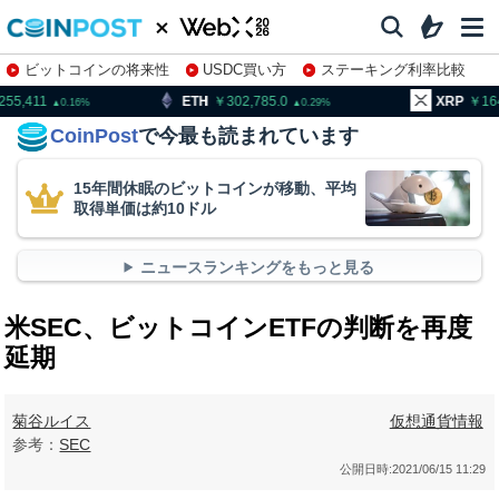
ビットコインの将来性
USDC買い方
ステーキング利率比較
株特集・関連銘柄
ETH
302,785.0
XRP
164.05
0.29
0.91
CoinPost
で今最も読まれています
15年間休眠のビットコインが移動、平均
取得単価は約10ドル
ニュースランキングをもっと見る
米SEC、ビットコインETFの判断を再度
延期
菊谷ルイス
仮想通貨情報
参考：
SEC
公開日時:
2021/06/15 11:29