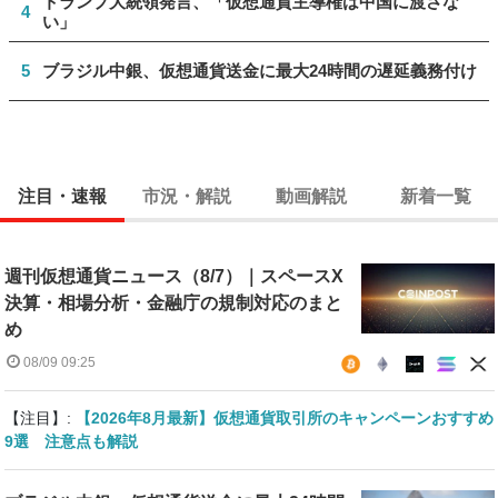
トランプ大統領発言、「仮想通貨主導権は中国に渡さな
4
い」
5
ブラジル中銀、仮想通貨送金に最大24時間の遅延義務付け
注目・速報
市況・解説
動画解説
新着一覧
週刊仮想通貨ニュース（8/7）｜スペースX
決算・相場分析・金融庁の規制対応のまと
め
08/09 09:25
【注目】:
【2026年8月最新】仮想通貨取引所のキャンペーンおすすめ
9選 注意点も解説