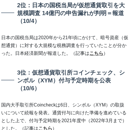
2位：日本の国税当局が仮想通貨取引を大
規模調査 14億円の申告漏れが判明＝報道
（10/4）
日本の国税当局は2020年から21年頃にかけて、暗号資産（仮
想通貨）に対する大規模な税務調査を行っていたことが分か
った。日本経済新聞が報道した。（記事は
こちら
）
3位：仮想通貨取引所コインチェック、シ
ンボル（XYM）付与予定時期を公表
（10/6）
国内大手取引所Coincheckは6日、シンボル（XYM）の取扱
いについて続報を発表。通貨付与に向けた準備を進めている
とした上で、付与予定時期を2021年度中（2022年3月まで）
とした。（記事は
こちら
）