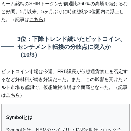
ミーム銘柄のSHIBトークンが前週比360％の高騰を続けるな
ど好調。5月以来、5ヶ月ぶりに時価総額20位圏内に浮上し
た。（記事は
こちら
）
3位：下降トレンド続いたビットコイン、
センチメント転換の分岐点に突入か
（10/3）
ビットコイン市場は今週、FRB議長が仮想通貨禁止を否定す
るなど好材料が続き好調だった。また、この影響を受けたア
ルト市場も堅調で、仮想通貨市場は全面高となった。（記事
は
こちら
）
Symbolとは
Symbolとは、NEMのハイブリッド型次世代ブロックチ