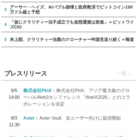
アーサー・ヘイズ、AIバブル崩壊と政府救済でビットコイン100
3
万ドル超と予想
「仮にクラリティー法不成立でも仮想通貨は前進」＝ビットワイ
4
ズCIO
5
米上院、クラリティー法案のクローチャー申請見送り続く＝報道
プレスリリース
一覧
8/5
株式会社PlnX
株式会社PlnX、アジア最大級のグロ
14:00
ーバルWeb3カンファレンス「WebX2026」とのコラ
ボレーションを決定
8/3
Aster
Aster Vault、全ユーザー向けに提供開始
11:30