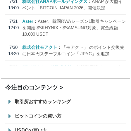
7/31
株式会社ANAPホールディングス
ANAP が大型イ
13:00
ベント「BITCOIN JAPAN 2026」開催決定
7/31
Aster
Aster、韓国RWAシーズン1取引キャンペーン
12:00
を開始 $SKHYNIX・$SAMSUNG対象、賞金総額
10,000 USDT
7/30
株式会社モアクト
「モアクト」 のポイント交換先
18:30
に日本円ステーブルコイン「 JPYC」を追加
7/29
SBI VCトレード株式会社
信託型円建てステーブル
19:30
コイン「JPYSC」徹底解説セミナーを開催
今注目のコンテンツ
取引所おすすめランキング
ビットコインの買い方
USDCの買い方