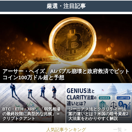
厳選・注目記事
アーサー・ヘイズ、AIバブル崩壊と政府救済でビット
コイン100万ドル超と予想
BTC・ETH・XRP、「弱気相場
ジーニアス法とクラリティー法
の最終段階に典型的な兆候」＝
案の違いとは？米国の暗号資産2
クリプトクアント
大法案をわかりやすく解説
人気記事ランキング
一覧 ＞