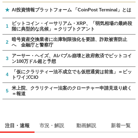
★
AI投資情報プラットフォーム 「CoinPost Terminal」とは
ビットコイン・イーサリアム・XRP、「弱気相場の最終段
1
階に典型的な兆候」＝クリプトクアント
暗号資産交換業者に出庫制限強化を要請、詐欺被害防止
2
へ 金融庁と警察庁
アーサー・ヘイズ、AIバブル崩壊と政府救済でビットコイ
3
ン100万ドル超と予想
「仮にクラリティー法不成立でも仮想通貨は前進」＝ビッ
4
トワイズCIO
米上院、クラリティー法案のクローチャー申請見送り続く
5
＝報道
注目・速報
市況・解説
動画解説
新着一覧