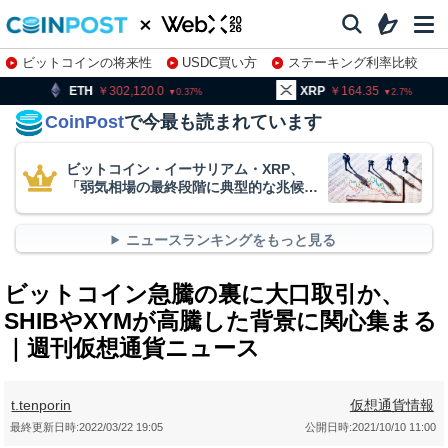
ビットコインの将来性
USDC買い方
ステーキング利率比較
株特集・関連銘柄
302,120.0
XRP
164.35
BNB
0.37
2.7
CoinPost
で今最も読まれています
ビットコイン・イーサリアム・XRP、
「弱気相場の最終段階に典型的な兆候」
＝クリプトクアント
ニュースランキングをもっと見る
ビットコイン急騰の裏に大口取引か、
SHIBやXYMが高騰した背景に関心集まる
｜週刊仮想通貨ニュース
t.tenporin
仮想通貨情報
最終更新日時:
2022/03/22 19:05
公開日時:
2021/10/10 11:00