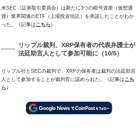
米SEC（証券取引委員会）は新たに3つの暗号資産（仮想通
貨）業界関連のETF（上場投資信託）を承認したことがわか
った。（記事は
こちら
）
リップル裁判、XRP保有者の代表弁護士が
法廷助言人として参加可能に（10/5）
リップル社とSECの裁判で、XRPの保有者は裁判の法廷助言
人として参加することが裁判官に認められた。（記事は
こち
ら
）