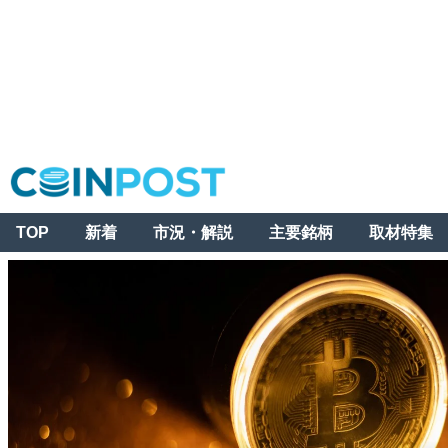
TOP
新着
市況・解説
主要銘柄
取材特集