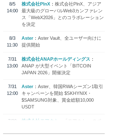
8/5
株式会社PlnX
株式会社PlnX、アジア
14:00
最大級のグローバルWeb3カンファレン
ス「WebX2026」とのコラボレーション
を決定
8/3
Aster
Aster Vault、全ユーザー向けに
11:30
提供開始
7/31
株式会社ANAPホールディングス
13:00
ANAP が大型イベント「BITCOIN
JAPAN 2026」開催決定
7/31
Aster
Aster、韓国RWAシーズン1取引
12:00
キャンペーンを開始 $SKHYNIX・
$SAMSUNG対象、賞金総額10,000
USDT
7/30
株式会社モアクト
「モアクト」 のポ
18:30
イント交換先に日本円ステーブルコイン
「 JPYC」を追加