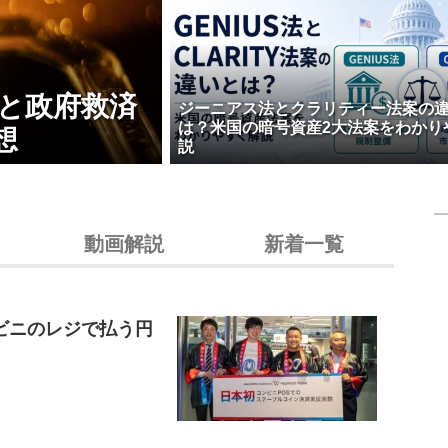
壊と政府救済
ジーニアス法とクラリティー法案の
は？米国の暗号資産2大法案をわかり
想
説
動画解説
新着一覧
ビニのレジで払う円