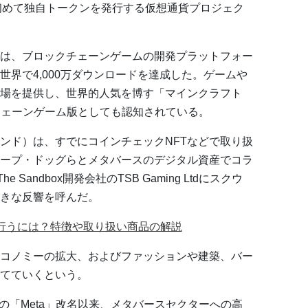
d 2が初めて独自トークンを発行する仮想通貨プロジェク
ス）」は、ブロックチェーンゲームの開発プラットフォー
界で4,000万ダウンロードを達成した。ゲームや
場を提供し、世界的人気を博す「マインクラフト
ックチェーンゲーム版としても認知されている。
地（ランド）は、すでにコインチェックNFTなどで取り扱
ープ・ドッグらとメタバースのデジタル資産でコラ
Sandbox開発会社のTSB Gaming Ltdにスクウ
きな反響を呼んだ。
を行うには？特徴や取り扱い商品の解説
コノミーの拡大、およびファッションや建築、バー
てていくという。
の「Meta」改名以来、メタバースセクターへの高