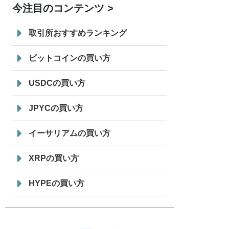
今注目のコンテンツ
7/29
SBI VCトレード株式会社
信託型円建
19:30
てステーブルコイン「JPYSC」徹底解
取引所おすすめランキング
説セミナーを開催
ビットコインの買い方
USDCの買い方
JPYCの買い方
イーサリアムの買い方
XRPの買い方
HYPEの買い方