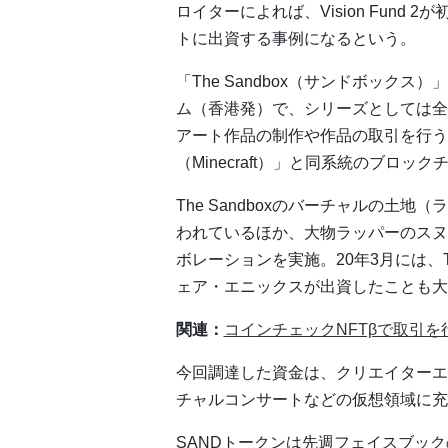
ロイターによれば、Vision Fun
トに出資する事例になるという。
「The Sandbox（サンドボック
ム（香港発）で、シリーズとしては全世
アート作品の制作や作品の取引を行う
（Minecraft）」と同系統のブロ
The Sandboxのバーチャルの土
われているほか、大物ラッパーのスヌ
ボレーションを実施。20年3月には、The 
ェア・エニックスが出資したことも大
関連：
コインチェックNFTβで取引
今回調達した資金は、クリエイターエ
チャルコンサートなどの仮想領域に充
SANDトークンは先週フェイスブック