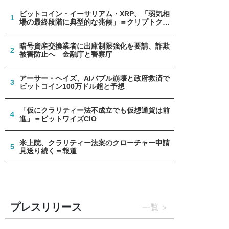
ビットコイン・イーサリアム・XRP、「弱気相
1
場の最終段階に典型的な兆候」＝クリプトクア
ント
暗号資産交換業者に出庫制限強化を要請、詐欺
2
被害防止へ 金融庁と警察庁
アーサー・ヘイズ、AIバブル崩壊と政府救済で
3
ビットコイン100万ドル超と予想
「仮にクラリティー法不成立でも仮想通貨は前
4
進」＝ビットワイズCIO
米上院、クラリティー法案のクローチャー申請
5
見送り続く＝報道
プレスリリース
一覧