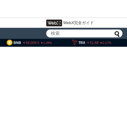
WebX完全ガイド
4,009.5
TRX
51.88
SOL
11,
1.09
0.17
・ヘイズ、AIバブル崩壊と
でビットコイン100万ドル