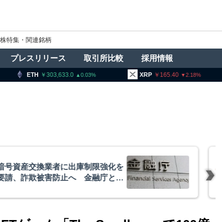
株特集・関連銘柄
プレスリリース
取引所比較
採用情報
03,633.0
XRP
165.40
BNB
9
0.03
2.18
者に出庫制限強化を
アーサー
防止へ 金融庁と警
政府救済
超と予想