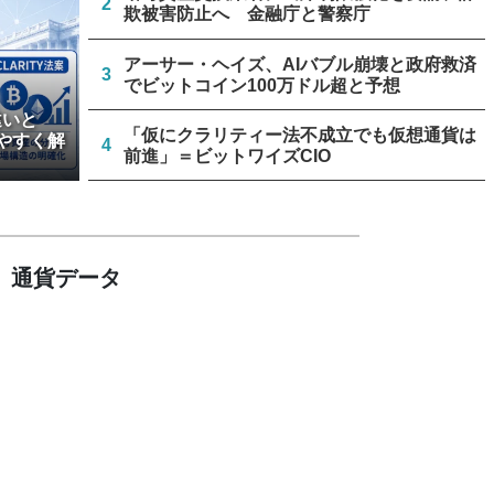
2
欺被害防止へ 金融庁と警察庁
アーサー・ヘイズ、AIバブル崩壊と政府救済
3
でビットコイン100万ドル超と予想
違いと
「仮にクラリティー法不成立でも仮想通貨は
やすく解
4
前進」＝ビットワイズCIO
米上院、クラリティー法案のクローチャー申
5
請見送り続く＝報道
通貨データ