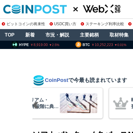
ビットコインの将来性
USDC買い方
ステーキング利率比較
TOP
新着
市況・解説
主要銘柄
取材特集
8,919.00
BTC
10,252,223
ETH
3
2.5
0.01
CoinPost
で今最も読まれています
リアム・
暗号資産交換業
終段階に典型
要請、詐欺被害
クアント
察庁