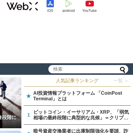
iOS
android
YouTube
人気記事ランキング
一覧 ＞
AI投資情報プラットフォーム 「CoinPost
★
Terminal」とは
ビットコイン・イーサリアム・XRP、「弱気
1
終段階に
相場の最終段階に典型的な兆候」＝クリプト
クアント
暗号資産交換業者に出庫制限強化を要請、詐